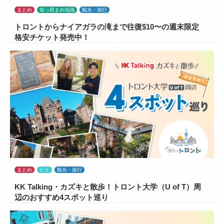
まとめ
知っ得まめ知識
観光・旅行
トロントからナイアガラの滝まで往復$10〜の週末限定
格安チケット発売中！
まとめ
ヒト
観光・旅行
KK Talking・カズキと散歩！トロント大学（U of T）周
辺のおすすめ4スポット巡り