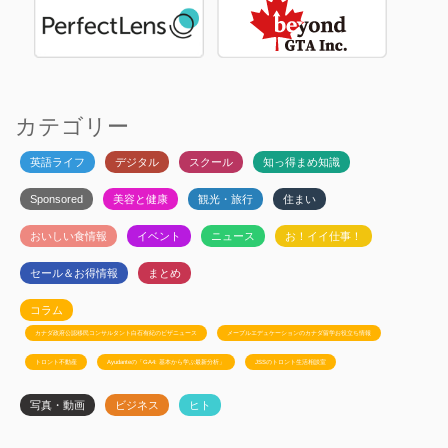
カテゴリー
英語ライフ
デジタル
スクール
知っ得まめ知識
Sponsored
美容と健康
観光・旅行
住まい
おいしい食情報
イベント
ニュース
お！イイ仕事！
セール＆お得情報
まとめ
コラム
カナダ政府公認移民コンサルタント白石有紀のビザニュース
メープルエデュケーションのカナダ留学お役立ち情報
トロント不動産
Ayudanteの「GA4: 基本から学ぶ最新分析」
JSSのトロント生活相談室
写真・動画
ビジネス
ヒト