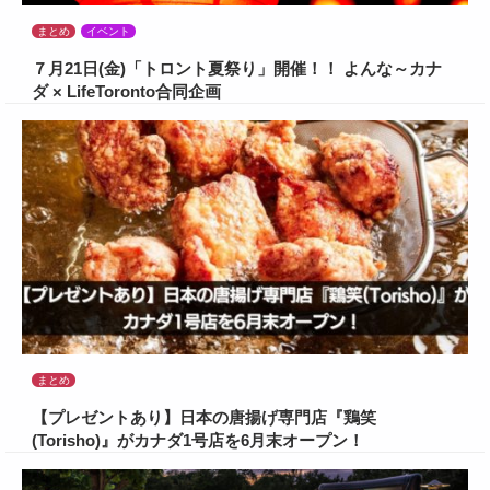
まとめ
イベント
７月21日(金)「トロント夏祭り」開催！！ よんな～カナ
ダ × LifeToronto合同企画
まとめ
【プレゼントあり】日本の唐揚げ専門店『鶏笑
(Torisho)』がカナダ1号店を6月末オープン！