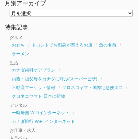
月別アーカイブ
月
別
ア
ー
特集記事
カ
イ
グルメ
ブ
おせち
トロントでお刺身が買えるお店
魚の名前
ラーメン
生活
カナダ歯科ケアプラン
両親・祖父母をカナダに呼ぶ(スーパービザ)
不動産マーケット情報
クロネコヤマト国際宅急便エコ
クロネコヤマト 日本に荷物
デジタル
一時帰国 WiFiインターネット
カナダ旅行 WiFi インターネット
お仕事・求人
トラベル