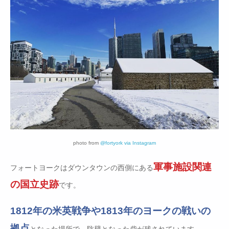
photo from
@fortyork via Instagram
軍事施設関連
フォートヨークはダウンタウンの西側にある
の国立史跡
です。
1812年の米英戦争や1813年のヨークの戦いの
拠点
となった場所で、防壁となった砦が残されています。