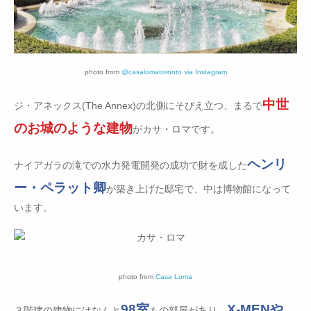
photo from
@casalomatoronto via Instagram
中世
ジ・アネックス(The Annex)の北側にそびえ立つ、まるで
のお城のような建物
がカサ・ロマです。
ヘンリ
ナイアガラの滝での水力発電開発の成功で財を成した
ー・ペラット卿
が築き上げた邸宅で、中は博物館になって
います。
photo from
Casa Loma
98室
X-MENや
３階建の建物にはなんと
もの部屋があり、