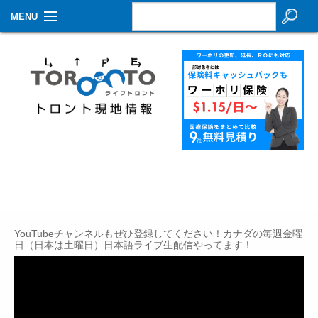
MENU
お知らせ
生活情報
その他
特集
イベントカレンダー
About Us
YouTubeチャンネルもぜひ登録してください！カナダの毎週金曜
Contact
日（日本は土曜日）日本語ライブ生配信やってます！