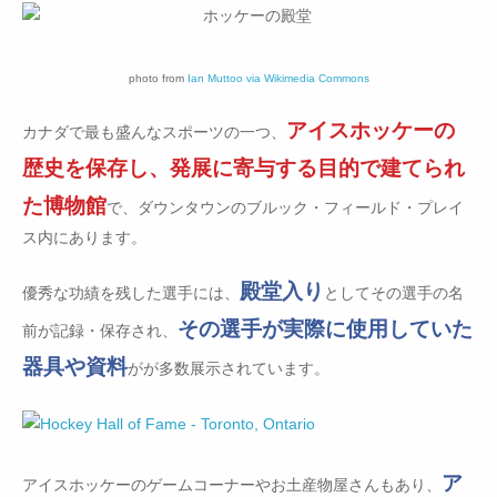
photo from
Ian Muttoo via Wikimedia Commons
アイスホッケーの
カナダで最も盛んなスポーツの一つ、
歴史を保存し、発展に寄与する目的で建てられ
た博物館
で、ダウンタウンのブルック・フィールド・プレイ
ス内にあります。
殿堂入り
優秀な功績を残した選手には、
としてその選手の名
その選手が実際に使用していた
前が記録・保存され、
器具や資料
がが多数展示されています。
ア
アイスホッケーのゲームコーナーやお土産物屋さんもあり、