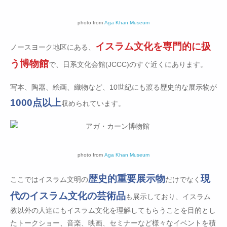
photo from
Aga Khan Museum
イスラム文化を専門的に扱
ノースヨーク地区にある、
う博物館
で、日系文化会館(JCCC)のすぐ近くにあります。
写本、陶器、絵画、織物など、10世紀にも渡る歴史的な展示物が
1000点以上
収められています。
photo from
Aga Khan Museum
歴史的重要展示物
現
ここではイスラム文明の
だけでなく
代のイスラム文化の芸術品
も展示しており、イスラム
教以外の人達にもイスラム文化を理解してもらうことを目的とし
たトークショー、音楽、映画、セミナーなど様々なイベントを積