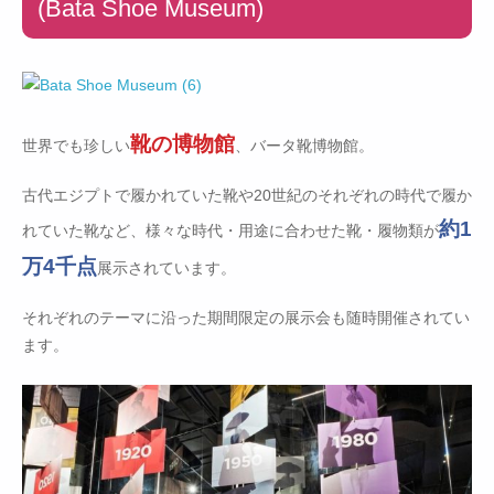
(Bata Shoe Museum)
靴の博物館
世界でも珍しい
、バータ靴博物館。
古代エジプトで履かれていた靴や20世紀のそれぞれの時代で履か
約1
れていた靴など、様々な時代・用途に合わせた靴・履物類が
万4千点
展示されています。
それぞれのテーマに沿った期間限定の展示会も随時開催されてい
ます。