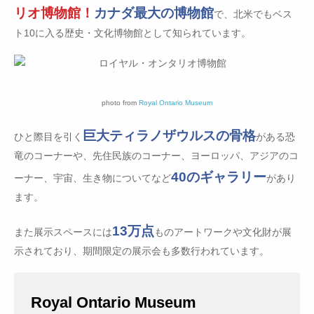
リオ博物館！
カナダ最大の博物館
で、北米でもベス
ト10に入る歴史・文化博物館として知られています。
photo from
Royal Ontario Museum
巨大ティラノザウルスの骨格
ひと際目を引く
がある恐
竜のコーナーや、先住民族のコーナー、ヨーロッパ、アジアのコ
40のギャラリー
ーナー、宇宙、生き物についてなど
があり
ます。
13万点
また展示スペースには
ものアートワークや文化財が展
示されており、期間限定の展示会も多数行われています。
Royal Ontario Museum