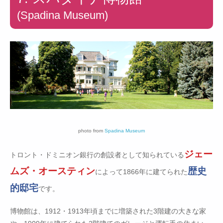
(Spadina Museum)
photo from
Spadina Museum
ジェー
トロント・ドミニオン銀行の創設者として知られている
ムズ・オースティン
歴史
によって1866年に建てられた
的邸宅
です。
博物館は、1912・1913年頃までに増築された3階建の大きな家