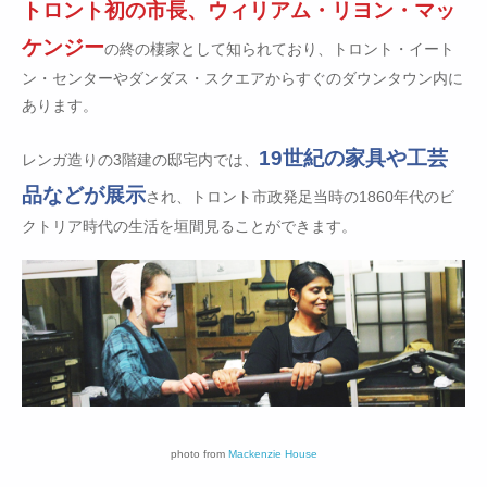
トロント初の市長、ウィリアム・リヨン・マッ
ケンジー
の終の棲家として知られており、トロント・イート
ン・センターやダンダス・スクエアからすぐのダウンタウン内に
あります。
19世紀の家具や工芸
レンガ造りの3階建の邸宅内では、
品などが展示
され、トロント市政発足当時の1860年代のビ
クトリア時代の生活を垣間見ることができます。
photo from
Mackenzie House