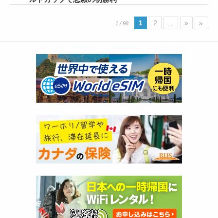
1
2
...
»
»
1 / 98