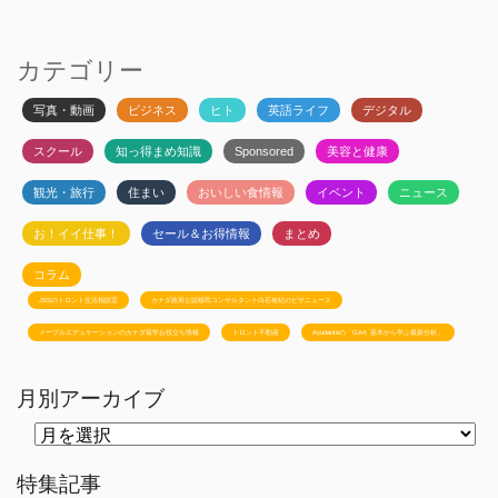
カテゴリー
写真・動画
ビジネス
ヒト
英語ライフ
デジタル
スクール
知っ得まめ知識
Sponsored
美容と健康
観光・旅行
住まい
おいしい食情報
イベント
ニュース
お！イイ仕事！
セール＆お得情報
まとめ
コラム
JSSのトロント生活相談室
カナダ政府公認移民コンサルタント白石有紀のビザニュース
メープルエデュケーションのカナダ留学お役立ち情報
トロント不動産
Ayudanteの「GA4: 基本から学ぶ最新分析」
月別アーカイブ
月
別
ア
ー
特集記事
カ