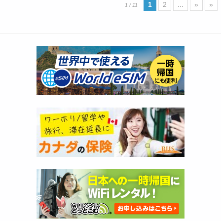
1
2
...
»
»
1 / 11