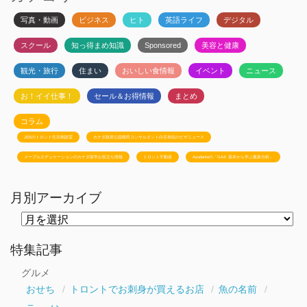
写真・動画
ビジネス
ヒト
英語ライフ
デジタル
スクール
知っ得まめ知識
Sponsored
美容と健康
観光・旅行
住まい
おいしい食情報
イベント
ニュース
お！イイ仕事！
セール＆お得情報
まとめ
コラム
JSSのトロント生活相談室
カナダ政府公認移民コンサルタント白石有紀のビザニュース
メープルエデュケーションのカナダ留学お役立ち情報
トロント不動産
Ayudanteの「GA4: 基本から学ぶ最新分析」
月別アーカイブ
月
別
ア
ー
特集記事
カ
イ
グルメ
ブ
おせち
トロントでお刺身が買えるお店
魚の名前