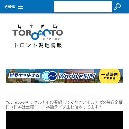
MENU
お知らせ
生活情報
その他
特集
イベントカレンダー
About Us
Contact
YouTubeチャンネルもぜひ登録してください！カナダの毎週金曜
日（日本は土曜日）日本語ライブ生配信やってます！