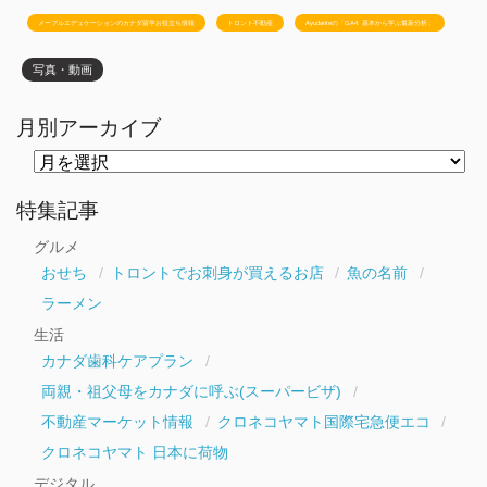
メープルエデュケーションのカナダ留学お役立ち情報
トロント不動産
Ayudanteの「GA4: 基本から学ぶ最新分析」
写真・動画
月別アーカイブ
月
別
ア
ー
特集記事
カ
イ
グルメ
ブ
おせち
トロントでお刺身が買えるお店
魚の名前
ラーメン
生活
カナダ歯科ケアプラン
両親・祖父母をカナダに呼ぶ(スーパービザ)
不動産マーケット情報
クロネコヤマト国際宅急便エコ
クロネコヤマト 日本に荷物
デジタル