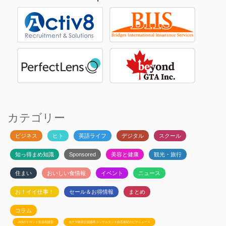
カテゴリー
ビジネス
ヒト
英語ライフ
デジタル
スクール
知っ得まめ知識
Sponsored
美容と健康
観光・旅行
住まい
おいしい食情報
イベント
ニュース
お！イイ仕事！
セール＆お得情報
まとめ
コラム
JSSのトロント生活相談室
カナダ政府公認移民コンサルタント白石有紀のビザニュース