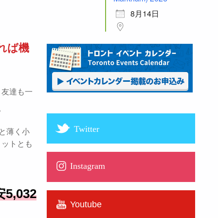
8月14日
いれば機
、友達も一
。
Twitter
と薄く小
リットとも
Instagram
）
,032
Youtube