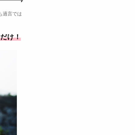
も過言では
むだけ！