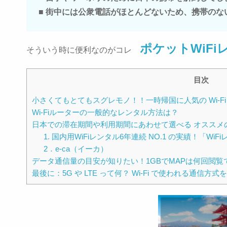
■ 街中には公衆電話がほとんどないため、携帯のな
ポケットWiFi
そういう時に便利なのがコレ
目次
小さくてもとてもスグレモノ！！一時帰国に人気の Wi-Fi
Wi-Fiルーターの一般的なレンタル方法は？
日本での滞在期間や利用期間にあわせて選べる オススメのW
1. 国内用WiFiレンタル6年連続 NO.1 の実績！「Wi
2．e-ca（イーカ）
データ通信量の目安が知りたい！1GBでMAPは何回閲覧
最後に：5G や LTE って何？ Wi-Fi で使われる通信方