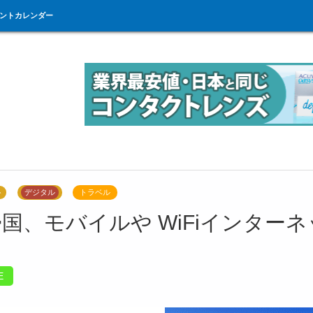
ントカレンダー
ト
デジタル
トラベル
帰国、モバイルや WiFiインター
E