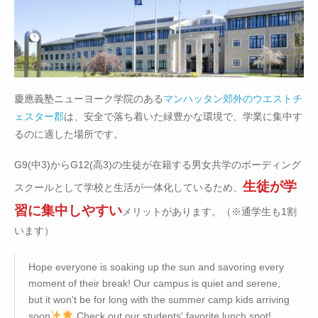
慶應義塾ニューヨーク学院のある
マンハッタン郊外のウエストチ
ェスター郡
は、安全で落ち着いた緑豊かな環境で、学業に集中す
るのに適した場所です。
G9(中3)からG12(高3)の生徒が在籍する男女共学のボーディング
生徒が学
スクールとして学校と生活が一体化しているため、
習に集中しやすい
メリットがあります。（※通学生も1割
います）
Hope everyone is soaking up the sun and savoring every
moment of their break! Our campus is quiet and serene,
but it won't be for long with the summer camp kids arriving
soon
Check out our students' favorite lunch spot!