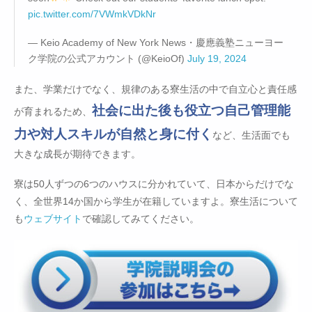
pic.twitter.com/7VWmkVDkNr
— Keio Academy of New York News・慶應義塾ニューヨー
ク学院の公式アカウント (@KeioOf)
July 19, 2024
また、学業だけでなく、規律のある寮生活の中で自立心と責任感
社会に出た後も役立つ自己管理能
が育まれるため、
力や対人スキルが自然と身に付く
など、生活面でも
大きな成長が期待できます。
寮は50人ずつの6つのハウスに分かれていて、日本からだけでな
く、全世界14か国から学生が在籍していますよ。寮生活について
も
ウェブサイト
で確認してみてください。