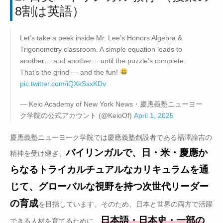
8割は英語）
Let’s take a peek inside Mr. Lee’s Honors Algebra &
Trigonometry classroom. A simple equation leads to
another… and another… until the puzzle’s complete.
That’s the grind — and the fun!
pic.twitter.com/iQXkSsxKDv
— Keio Academy of New York News・慶應義塾ニューヨー
ク学院の公式アカウント (@KeioOf)
April 1, 2025
慶應義塾ニューヨーク学院では慶應義塾創設者である福澤諭吉の
バイリンガルで、日・米・慶應か
精神を受け継ぎ、
らなるトライカルチュアルなカリキュラムを通
じて、グローバルな視野を持つ次世代リーダー
の育成
を目指しています。そのため、日本と世界の両方で活躍
日本語・日本史・一部の
できる人材を育てるために、