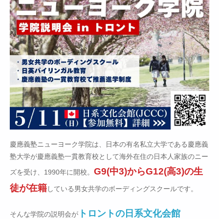
慶應義塾ニューヨーク学院は、日本の有名私立大学である慶應義
塾大学が慶應義塾一貫教育校として海外在住の日本人家族のニー
G9(中3)からG12(高3)の生
ズを受け、1990年に開校。
徒が在籍
している男女共学のボーディングスクールです。
トロントの日系文化会館
そんな学院の説明会が