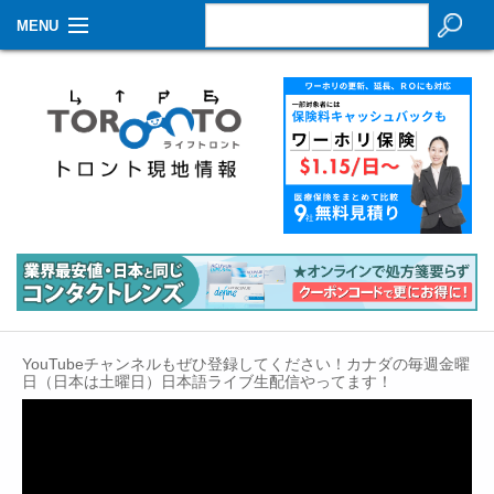
MENU
お知らせ
生活情報
その他
特集
イベントカレンダー
About Us
YouTubeチャンネルもぜひ登録してください！カナダの毎週金曜
Contact
日（日本は土曜日）日本語ライブ生配信やってます！