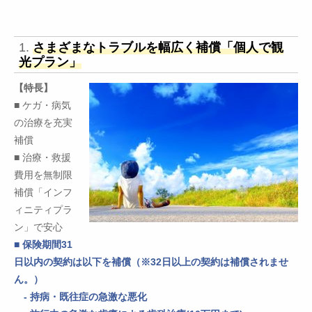
1.
さまざまなトラブルを幅広く補償「個人で観
光プラン」
【特長】
■ ケガ・病気
の治療を充実
補償
■ 治療・救援
費用を無制限
補償「インフ
ィニティプラ
ン」で安心
■ 保険期間31
日以内の契約は以下を補償（※32日以上の契約は補償されませ
ん。）
- 持病・既往症の急激な悪化