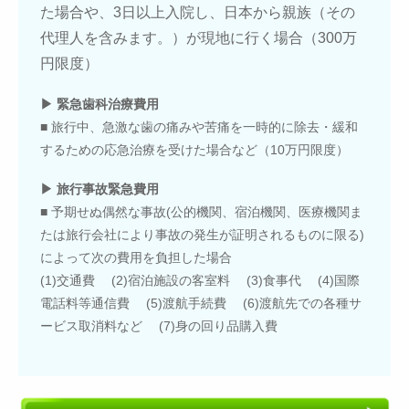
た場合や、3日以上入院し、日本から親族（その
代理人を含みます。）が現地に行く場合（300万
円限度）
▶ 緊急歯科治療費用
■ 旅行中、急激な歯の痛みや苦痛を一時的に除去・緩和
するための応急治療を受けた場合など（10万円限度）
▶ 旅行事故緊急費用
■ 予期せぬ偶然な事故(公的機関、宿泊機関、医療機関ま
たは旅行会社により事故の発生が証明されるものに限る)
によって次の費用を負担した場合
(1)交通費 (2)宿泊施設の客室料 (3)食事代 (4)国際
電話料等通信費 (5)渡航手続費 (6)渡航先での各種サ
ービス取消料など (7)身の回り品購入費