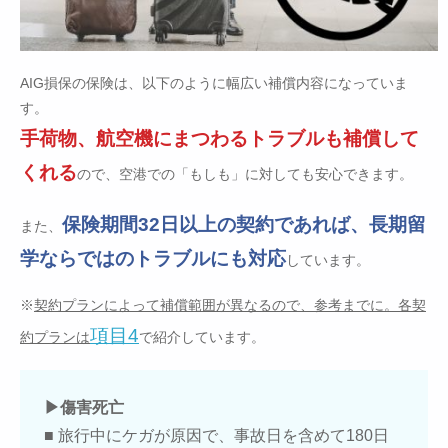
AIG損保の保険は、以下のように幅広い補償内容になっていま
す。
手荷物、航空機にまつわるトラブルも補償して
くれる
ので、空港での「もしも」に対しても安心できます。
保険期間32日以上の契約であれば、長期留
また、
学ならではのトラブルにも対応
しています。
※
契約プランによって補償範囲が異なるので、参考までに。各契
項目4
約プランは
で紹介しています。
▶傷害死亡
■ 旅行中にケガが原因で、事故日を含めて180日