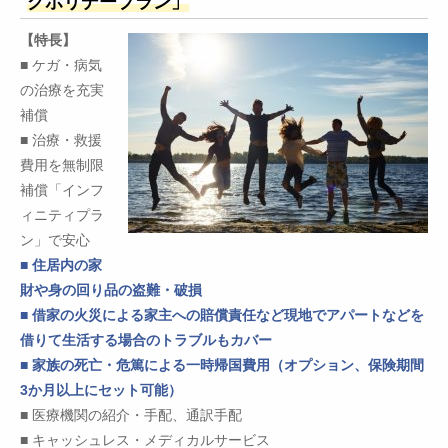
グホリデープラン」
【特長】
■ ケガ・病気
の治療を充実
補償
■ 治療・救援
費用を無制限
補償「インフ
ィニティプラ
ン」で安心
■ 住居内の家
財や身の回り品の盗難・破損
■ 借家の火災による家主への賠償責任など現地でアパートなどを
借りて生活する場合のトラブルもカバー
■ 家族の死亡・危篤による一時帰国費用（オプション、保険期間
3か月以上にセット可能）
■ 医療機関の紹介・手配、通訳手配
■ キャッシュレス・メディカルサービス