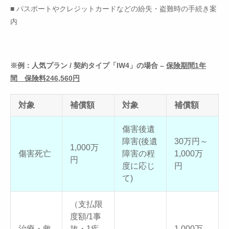
■ パスポートやクレジットカードなどの紛失・盗難時の手続き案
内
※例：人気プラン / 契約タイプ「IW4」の場合 –
保険期間1年
間 保険料246,560円
対象
補償額
対象
補償額
傷害後遺
障害(後遺
30万円～
1,000万
傷害死亡
障害の程
1,000万
円
度に応じ
円
て)
（支払限
度額/1事
治療・救
故・1疾
1,000万