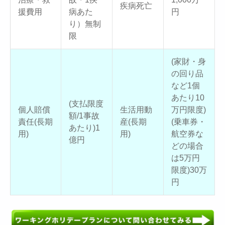
疾病死亡
援費用
病あた
円
り）無制
限
(家財・身
の回り品
など1個
あたり10
(支払限度
個人賠償
生活用動
万円限度)
額/1事故
責任(長期
産(長期
(乗車券・
あたり)1
用)
用)
航空券な
億円
どの場合
は5万円
限度)30万
円