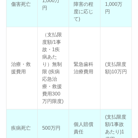
1,000万
傷害死亡
障害の程
1,000万
円
度に応じ
円
て)
（支払限
度額/1事
故・1疾
病あた
治療・救
り）無制
緊急歯科
(支払限度
援費用
限 (疾病
治療費用
額)10万円
応急治
療・救援
費用300
万円限度)
(支払限度
個人賠償
額/1事故
疾病死亡
500万円
責任
あたり)1