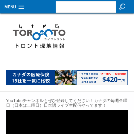
MENU
お知らせ
生活情報
その他
特集
イベントカレンダー
About Us
YouTubeチャンネルもぜひ登録してください！カナダの毎週金曜
Contact
日（日本は土曜日）日本語ライブ生配信やってます！