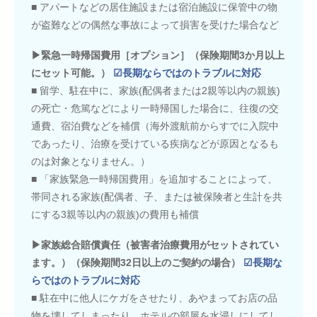
■ アパートなどの居住施設または宿泊施設に保管中の物
が盗難などの偶然な事故によって損害を受けた場合など
▶緊急一時帰国費用［オプション］（保険期間3か月以上
にセット可能。）
☑長期ならではのトラブルに対応
■ 留学、駐在中に、家族(配偶者または2親等以内の親族)
の死亡・危篤などにより一時帰国した場合に、往復の交
通費、宿泊費などを補償（海外渡航前からすでに入院中
であったり、治療を受けている疾病などが原因となるも
のは対象となりません。）
■ 「家族緊急一時帰国費用」を追加することによって、
帯同される家族(配偶者、子、または被保険者と生計を共
にする3親等以内の親族)の費用も補償
▶家族総合賠償責任（被害者治療費用がセットされてい
ます。）（保険期間32日以上のご契約の場合）
☑長期な
らではのトラブルに対応
■ 駐在中に他人にケガをさせたり、あやまってお店の品
物を壊してしまったり、ホテルの部屋を水浸しにしてし