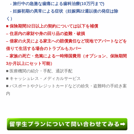
- 旅行中の急激な歯痛による歯科治療(10万円まで)
- 妊娠初期の異常による症状（妊娠満22週以後の発症は除
く）
■ 保険期間32日以上の契約については以下を補償
– 住居内の家財や身の回り品の盗難・破損
– 借家の火災による家主への賠償責任など現地でアパートなどを
借りて生活する場合のトラブルもカバー
– 家族の死亡・危篤による一時帰国費用（オプション、保険期間
3か月以上にセット可能）
■ 医療機関の紹介・手配、通訳手配
■ キャッシュレス・メディカルサービス
■ パスポートやクレジットカードなどの紛失・盗難時の手続き案
内