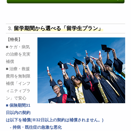
3.
留学期間から選べる「留学生プラン」
【特長】
■ ケガ・病気
の治療を充実
補償
■ 治療・救援
費用を無制限
補償「インフ
ィニティプラ
ン」で安心
■ 保険期間31
日以内の契約
は以下を補償(※32日以上の契約は補償されません。)
- 持病・既往症の急激な悪化