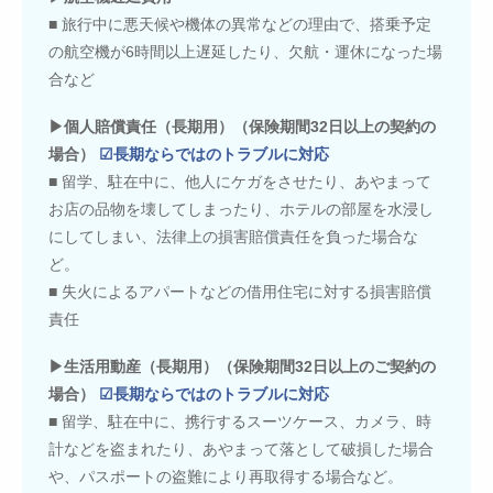
■ 旅行中に悪天候や機体の異常などの理由で、搭乗予定
の航空機が6時間以上遅延したり、欠航・運休になった場
合など
▶個人賠償責任（長期用）（保険期間32日以上の契約の
場合）
☑長期ならではのトラブルに対応
■ 留学、駐在中に、他人にケガをさせたり、あやまって
お店の品物を壊してしまったり、ホテルの部屋を水浸し
にしてしまい、法律上の損害賠償責任を負った場合な
ど。
■ 失火によるアパートなどの借用住宅に対する損害賠償
責任
▶生活用動産（長期用）（保険期間32日以上のご契約の
場合）
☑長期ならではのトラブルに対応
■ 留学、駐在中に、携行するスーツケース、カメラ、時
計などを盗まれたり、あやまって落として破損した場合
や、パスポートの盗難により再取得する場合など。