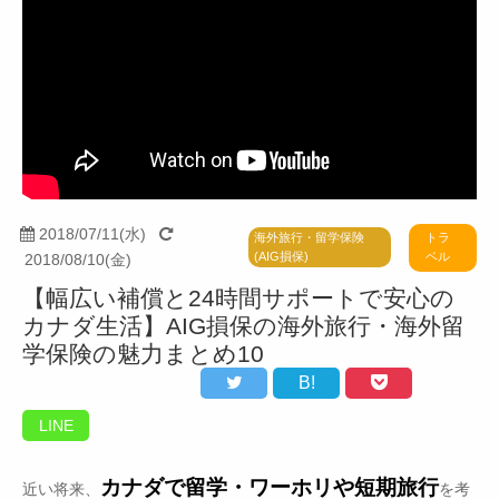
2018/07/11(水)
トラ
海外旅行・留学保険
ベル
(AIG損保)
2018/08/10(金)
【幅広い補償と24時間サポートで安心の
カナダ生活】AIG損保の海外旅行・海外留
学保険の魅力まとめ10
B!
LINE
カナダで留学・ワーホリや短期旅行
近い将来、
を考