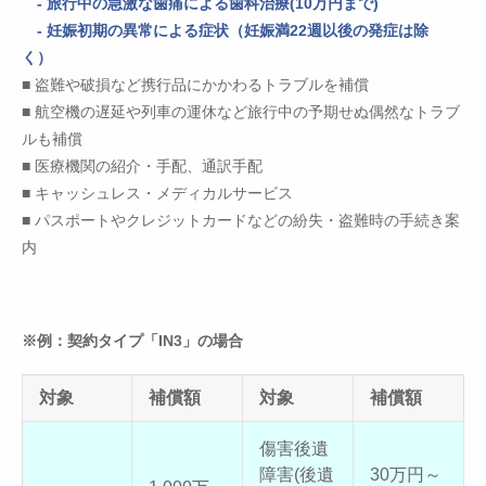
- 旅行中の急激な歯痛による歯科治療(10万円まで)
- 妊娠初期の異常による症状（妊娠満22週以後の発症は除
く）
■ 盗難や破損など携行品にかかわるトラブルを補償
■ 航空機の遅延や列車の運休など旅行中の予期せぬ偶然なトラブ
ルも補償
■ 医療機関の紹介・手配、通訳手配
■ キャッシュレス・メディカルサービス
■ パスポートやクレジットカードなどの紛失・盗難時の手続き案
内
※例：契約タイプ「IN3」の場合
対象
補償額
対象
補償額
傷害後遺
障害(後遺
30万円～