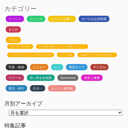
カテゴリー
イベント
ニュース
お！イイ仕事！
セール＆お得情報
まとめ
コラム
JSSのトロント生活相談室
カナダ政府公認移民コンサルタント白石有紀のビザニュース
メープルエデュケーションのカナダ留学お役立ち情報
トロント不動産
Ayudanteの「GA4: 基本から学ぶ最新分析」
写真・動画
ビジネス
ヒト
英語ライフ
デジタル
スクール
知っ得まめ知識
Sponsored
美容と健康
観光・旅行
住まい
おいしい食情報
月別アーカイブ
月
別
ア
ー
特集記事
カ