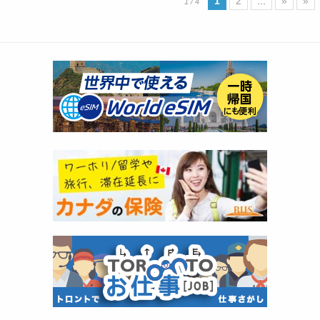
1
2
...
»
»
1 / 4