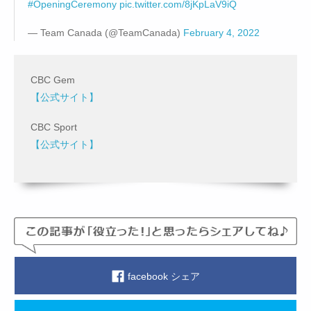
#OpeningCeremony
pic.twitter.com/8jKpLaV9iQ
— Team Canada (@TeamCanada)
February 4, 2022
CBC Gem
【公式サイト】
CBC Sport
【公式サイト】
facebook シェア