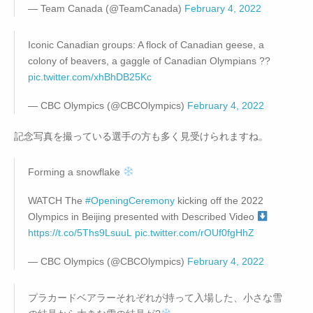
— Team Canada (@TeamCanada)
February 4, 2022
Iconic Canadian groups: A flock of Canadian geese, a
colony of beavers, a gaggle of Canadian Olympians ??
pic.twitter.com/xhBhDB25Kc
— CBC Olympics (@CBCOlympics)
February 4, 2022
記念写真を撮っている選手の方も多く見受けられますね。
Forming a snowflake
WATCH The
#OpeningCeremony
kicking off the 2022
Olympics in Beijing presented with Described Video
https://t.co/5Ths9LsuuL
pic.twitter.com/rOUf0fgHhZ
— CBC Olympics (@CBCOlympics)
February 4, 2022
プラカードベアラーそれぞれが持って入場した、小さな雪