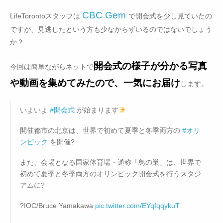
CBC Gem
LifeTorontoスタッフは
で開会式を少し見ていたの
ですが、見逃したという方も少なからずいるのではないでしょう
か？
開会式の様子が分かる写真
今回は簡単ながらネットで
や動画を集めてみたので、一気にお届け
します。
いよいよ
#開会式
が始まります
開催都市の北京は、世界で初めて夏季と冬季両方の
#オリ
ンピック
を開催?
また、会場となる国家体育場・通称「鳥の巣」は、世界で
初めて夏季と冬季両方のオリンピック開会式を行うスタジ
アムに?
?IOC/Bruce Yamakawa
pic.twitter.com/EYqfqqykuT