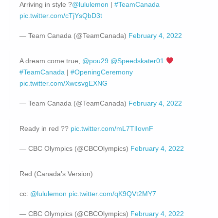
Arriving in style ?
@lululemon
|
#TeamCanada
pic.twitter.com/cTjYsQbD3t
— Team Canada (@TeamCanada)
February 4, 2022
A dream come true,
@pou29
@Speedskater01
#TeamCanada
|
#OpeningCeremony
pic.twitter.com/XwcsvgEXNG
— Team Canada (@TeamCanada)
February 4, 2022
Ready in red ??
pic.twitter.com/mL7TlIovnF
— CBC Olympics (@CBCOlympics)
February 4, 2022
Red (Canada’s Version)
cc:
@lululemon
pic.twitter.com/qK9QVt2MY7
— CBC Olympics (@CBCOlympics)
February 4, 2022