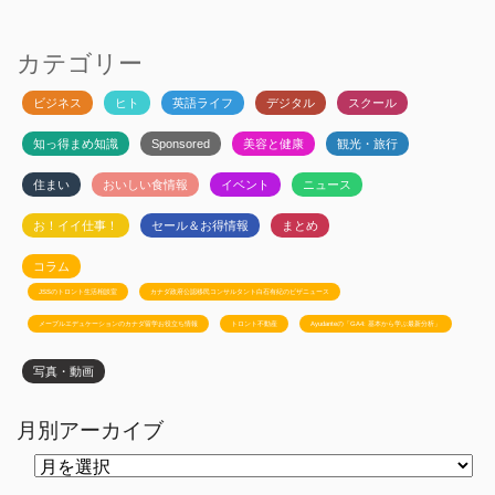
カテゴリー
ビジネス
ヒト
英語ライフ
デジタル
スクール
知っ得まめ知識
Sponsored
美容と健康
観光・旅行
住まい
おいしい食情報
イベント
ニュース
お！イイ仕事！
セール＆お得情報
まとめ
コラム
JSSのトロント生活相談室
カナダ政府公認移民コンサルタント白石有紀のビザニュース
メープルエデュケーションのカナダ留学お役立ち情報
トロント不動産
Ayudanteの「GA4: 基本から学ぶ最新分析」
写真・動画
月別アーカイブ
月
別
ア