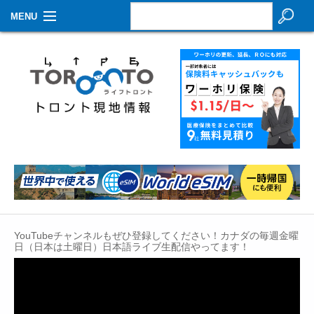
MENU
お知らせ
生活情報
その他
特集
イベントカレンダー
About Us
YouTubeチャンネルもぜひ登録してください！カナダの毎週金曜
Contact
日（日本は土曜日）日本語ライブ生配信やってます！