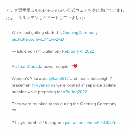
カナダ選手団はルルレモンの赤い公式ウェアを身に着けていまし
たよ。ルルレモンもツイートしていました↓
We’re just getting started.
#OpeningCeremony
pic.twitter.com/vEY4zvw2wD
— lululemon (@lululemon)
February 4, 2022
A
#TeamCanada
power couple! ?
Women’s ? forward
@katbt617
and men’s bobsleigh ?
brakeman
@Ryansoms
were located in separate athlete
bubbles while preparing for
#Beijing2022
They were reunited today during the Opening Ceremony
??
? blayre.turnbull / Instagram
pic.twitter.com/ucE2kG0JZn