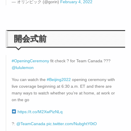
— オリンピック (@gorin)
February 4, 2022
開会式前
#OpeningCeremony
fit check ? for Team Canada ???
@lululemon
You can watch the
#Beijing2022
opening ceremony with
live coverage beginning at 6:30 a.m. ET and there are
many ways to watch whether you're at home, at work or
on the go
https://t.co/M2XwPizNLq
?:
@TeamCanada
pic.twitter.com/NubghtY0tO