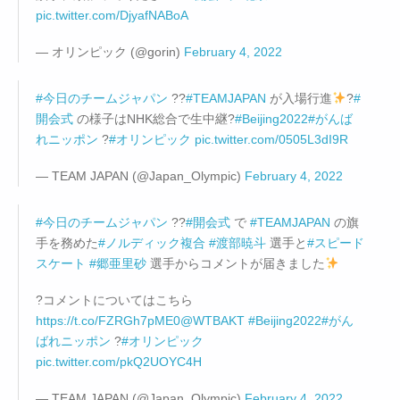
pic.twitter.com/DjyafNABoA
— オリンピック (@gorin)
February 4, 2022
#今日のチームジャパン
??
#TEAMJAPAN
が入場行進
?
#
開会式
の様子はNHK総合で生中継?
#Beijing2022
#がんば
れニッポン
?
#オリンピック
pic.twitter.com/0505L3dI9R
— TEAM JAPAN (@Japan_Olympic)
February 4, 2022
#今日のチームジャパン
??
#開会式
で
#TEAMJAPAN
の旗
手を務めた
#ノルディック複合
#渡部暁斗
選手と
#スピード
スケート
#郷亜里砂
選手からコメントが届きました
?コメントについてはこちら
https://t.co/FZRGh7pME0
@WTBAKT
#Beijing2022
#がん
ばれニッポン
?
#オリンピック
pic.twitter.com/pkQ2UOYC4H
— TEAM JAPAN (@Japan_Olympic)
February 4, 2022