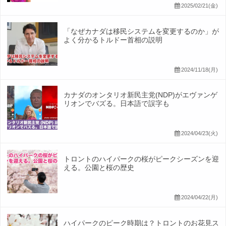
2025/02/21(金)
「なぜカナダは移民システムを変更するのか」が
よく分かるトルドー首相の説明
2024/11/18(月)
カナダのオンタリオ新民主党(NDP)がエヴァンゲ
リオンでバズる。日本語で誤字も
2024/04/23(火)
トロントのハイパークの桜がピークシーズンを迎
える。公園と桜の歴史
2024/04/22(月)
ハイパークのピーク時期は？トロントのお花見ス