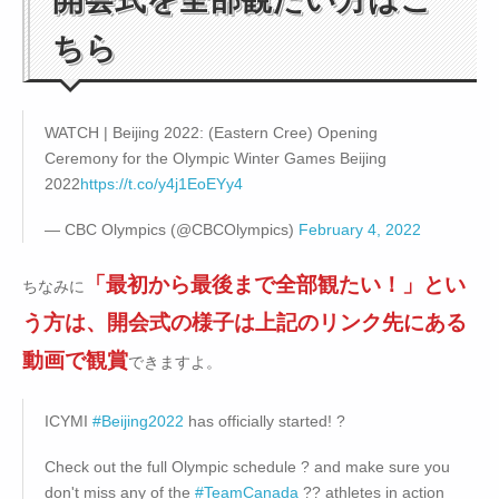
ちら
WATCH | Beijing 2022: (Eastern Cree) Opening
Ceremony for the Olympic Winter Games Beijing
2022
https://t.co/y4j1EoEYy4
— CBC Olympics (@CBCOlympics)
February 4, 2022
「最初から最後まで全部観たい！」とい
ちなみに
う方は、開会式の様子は上記のリンク先にある
動画で観賞
できますよ。
ICYMI
#Beijing2022
has officially started! ?
Check out the full Olympic schedule ? and make sure you
don't miss any of the
#TeamCanada
?? athletes in action