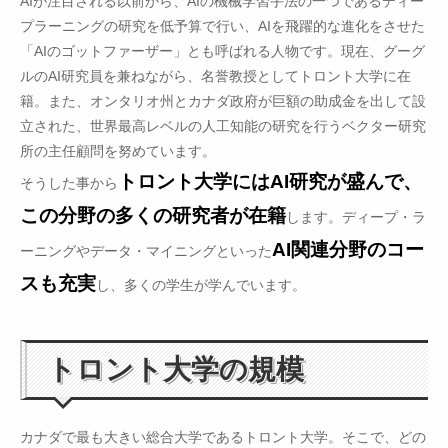
AIが注目される以前から、AIの機械学習手法の一つであるディー
プラーニングの研究を低予算で行い、AIを飛躍的な進化をさせた
「AIのゴットファーザー」とも呼ばれる人物です。現在、グーグ
ルのAI研究員を兼ねながら、名誉教授としてトロント大学に在
籍。また、オンタリオ州とカナダ政府が巨額の助成金を出して設
立された、世界最高レベルの人工知能の研究を行うベクター研究
所の主任顧問を努めています。
トロント大学にはAI研究が盛んで、
そうした事から
この分野の多くの研究者が在籍
します。ディープ・ラ
AI関連分野のコー
ーニングやデータ・マイニングといった
スも充実
し、多くの学生が学んでいます。
トロント大学の規模
カナダで最も大きい総合大学であるトロント大学。そこで、どの