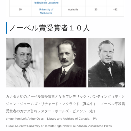
ノーベル賞受賞者１０人
カナダ人初のノーベル賞受賞者となるフレデリック・バンティング（左）と
ジョン・ジェームズ・リチャード・マクラウド（真ん中）、ノーベル平和賞
受賞者のカナダ首相レスター・ボールズ・ピアソン（右）
photo from Left:Arthur Goss – Library and Archives of Canada – PA-
123481/Centre:University of Toronto/Righ:Nobel Foundation, Associated Press