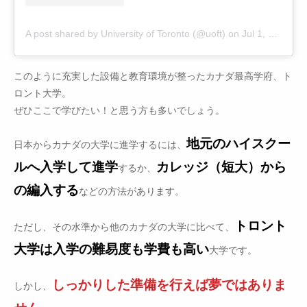
A post shared by University of Toronto (@uoft)
on
Jul 1, 2018 at 8:28am PDT
このように充実した設備と教育環境が整ったカナダ最高学府、ト
ロント大学。
ぜひここで学びたい！と思う方も多いでしょう。
地元のハイスクー
日本からカナダの大学に進学するには、
ルへ入学して進学
カレッジ（短大）から
するか、
の編入する
などの方法があります。
トロント
ただし、その水準から他のカナダの大学に比べて、
大学は入学の難易度も学費も高い
大学です。
しっかりした準備を行えば夢ではありま
しかし、