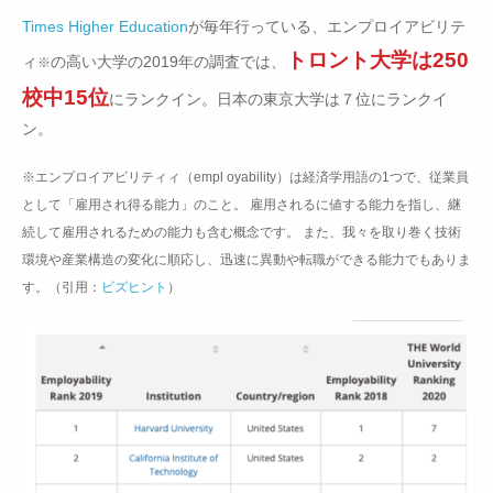
Times Higher Education
が毎年行っている、エンプロイアビリテ
トロント大学は250
ィ
の高い大学の2019年の調査では、
※
校中15位
にランクイン。日本の東京大学は７位にランクイ
ン。
※エンプロイアビリティィ（empl oyability）は経済学用語の1つで、従業員
として「雇用され得る能力」のこと。 雇用されるに値する能力を指し、継
続して雇用されるための能力も含む概念です。 また、我々を取り巻く技術
環境や産業構造の変化に順応し、迅速に異動や転職ができる能力でもありま
す。（引用：
ビズヒント
）