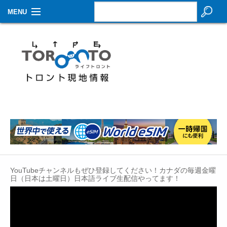
MENU
お知らせ
生活情報
その他
特集
イベントカレンダー
About Us
YouTubeチャンネルもぜひ登録してください！カナダの毎週金曜
Contact
日（日本は土曜日）日本語ライブ生配信やってます！