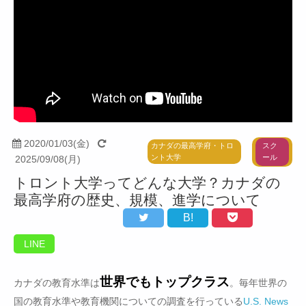
2020/01/03(金)
スク
カナダの最高学府・トロ
ール
ント大学
2025/09/08(月)
トロント大学ってどんな大学？カナダの
最高学府の歴史、規模、進学について
B!
LINE
世界でもトップクラス
カナダの教育水準は
。毎年世界の
国の教育水準や教育機関についての調査を行っている
U.S. News