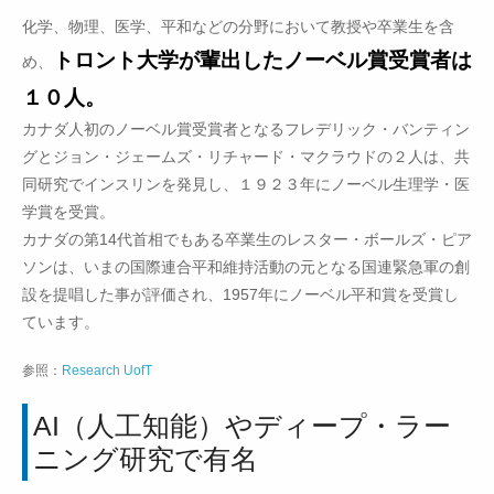
化学、物理、医学、平和などの分野において教授や卒業生を含
トロント大学が輩出したノーベル賞受賞者は
め、
１０人。
カナダ人初のノーベル賞受賞者となるフレデリック・バンティン
グとジョン・ジェームズ・リチャード・マクラウドの２人は、共
同研究でインスリンを発見し、１９２３年にノーベル生理学・医
学賞を受賞。
カナダの第14代首相でもある卒業生のレスター・ボールズ・ピア
ソンは、いまの国際連合平和維持活動の元となる国連緊急軍の創
設を提唱した事が評価され、1957年にノーベル平和賞を受賞し
ています。
参照：
Research UofT
AI（人工知能）やディープ・ラー
ニング研究で有名