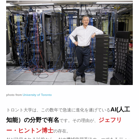
photo from
University of Toronto
AI(人工
トロント大学は、この数年で急速に進化を遂げている
知能）の分野で有名
ジェフリ
です。その理由が、
ー・ヒントン博士
の存在。