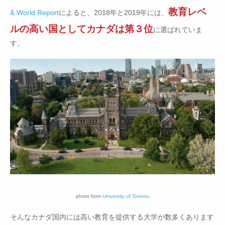
教育レベ
& World Report
によると、2018年と2019年には、
ルの高い国としてカナダは第３位
に選ばれていま
す。
photo from
University of Toronto
そんなカナダ国内には高い教育を提供する大学が数多くあります