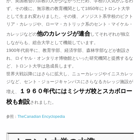
が、英国教会の宗教の人が少なかったため、学校の人気がふるわ
ず、その後に、無宗教の教育機関として1850年にトロント大学
として生まれ変わりました。その後、メソジスト系学校のビクト
リア・カレッジや、ローマ・カトリック系のセント・マイケル・
他のカレッジが連合
カレッジなどの
してそれぞれが独立
しながらも、総合大学として機能しています。
1900年代前半に、教育学部、経済学部、森林学部などが創設さ
れ、ロイヤル・オンタリオ博物館といった研究機関と提携するな
ど、トロント大学は急成長します。
世界大戦以降にはさらに拡大し、ニューカレッジやイニスカレッ
ジなど、セント・ジョージキャンパスにさらなるカレッジ施設が
１９６０年代にはミシサガ校とスカボロー
増え、
校も創設
されました。
参照：
TheCanadian Encyclopedia