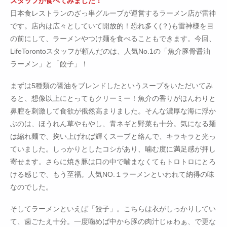
スタッフが食べてみました！
日本食レストランのざっ串グループが運営するラーメン店が雷神
です。店内は広々としていて開放的！恐れ多く(？)も雷神様を目
の前にして、ラーメンやつけ麺を食べることもできます。今回、
LifeTorontoスタッフが頼んだのは、人気No.1の「魚介豚骨醤油
ラーメン」と「餃子」！
まずは5種類の醤油をブレンドしたというスープをいただいてみ
ると、想像以上にとってもクリーミー！魚介の香りがほんわりと
鼻腔を刺激して食欲が俄然高まりました。そんな濃厚な海に浮か
ぶのは、ほうれん草やもやし、青ネギと野菜も十分。気になる麺
は縮れ麺で、掬い上げれば輝くスープと絡んで、キラキラと光っ
ていました。しっかりとしたコシがあり、噛む度に満足感が押し
寄せます。さらに焼き豚は口の中で噛まなくてもトロトロにとろ
ける感じで、もう至福。人気NO.１ラーメンといわれて納得の味
なのでした。
そしてラーメンといえば「餃子」。こちらは衣がしっかりしてい
て、歯ごたえ十分。一度噛めば中から豚の肉汁じゅわぁ、で更な