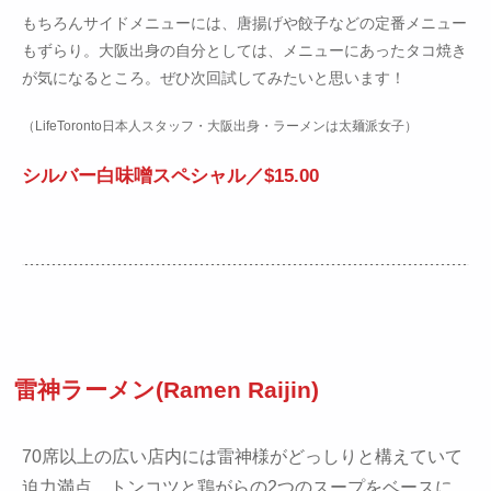
もちろんサイドメニューには、唐揚げや餃子などの定番メニュー
もずらり。大阪出身の自分としては、メニューにあったタコ焼き
が気になるところ。ぜひ次回試してみたいと思います！
（LifeToronto日本人スタッフ・大阪出身・ラーメンは太麺派女子）
シルバー白味噌スペシャル／$15.00
雷神ラーメン(Ramen Raijin)
70席以上の広い店内には雷神様がどっしりと構えていて
迫力満点。トンコツと鶏がらの2つのスープをベースに