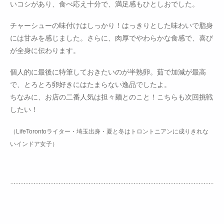
いコシがあり、食べ応え十分で、満足感もひとしおでした。
チャーシューの味付けはしっかり！はっきりとした味わいで脂身
には甘みを感じました。さらに、肉厚でやわらかな食感で、喜び
が全身に伝わります。
個人的に最後に特筆しておきたいのが半熟卵。茹で加減が最高
で、とろとろ卵好きにはたまらない逸品でしたよ。
ちなみに、お店の二番人気は担々麺とのこと！こちらも次回挑戦
したい！
（LifeTorontoライター・埼玉出身・夏と冬はトロントニアンに成りきれな
いインドア女子）