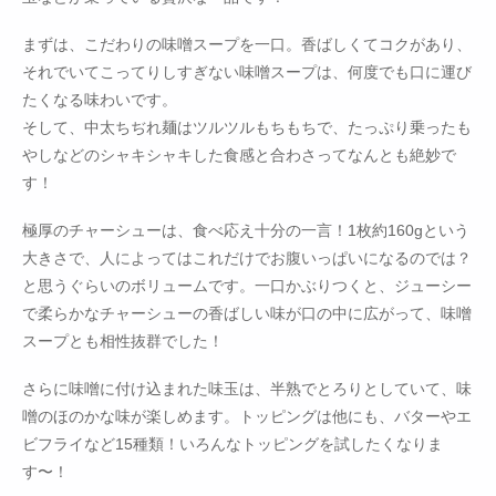
まずは、こだわりの味噌スープを一口。香ばしくてコクがあり、
それでいてこってりしすぎない味噌スープは、何度でも口に運び
たくなる味わいです。
そして、中太ちぢれ麺はツルツルもちもちで、たっぷり乗ったも
やしなどのシャキシャキした食感と合わさってなんとも絶妙で
す！
極厚のチャーシューは、食べ応え十分の一言！1枚約160gという
大きさで、人によってはこれだけでお腹いっぱいになるのでは？
と思うぐらいのボリュームです。一口かぶりつくと、ジューシー
で柔らかなチャーシューの香ばしい味が口の中に広がって、味噌
スープとも相性抜群でした！
さらに味噌に付け込まれた味玉は、半熟でとろりとしていて、味
噌のほのかな味が楽しめます。トッピングは他にも、バターやエ
ビフライなど15種類！いろんなトッピングを試したくなりま
す〜！