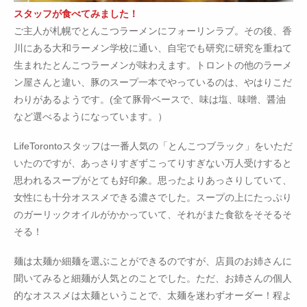
スタッフが食べてみました！
ご主人が札幌でとんこつラーメンにフォーリンラブ。その後、香
川にある大和ラーメン学校に通い、自宅でも研究に研究を重ねて
生まれたとんこつラーメンが味わえます。トロントの他のラーメ
ン屋さんと違い、豚のスープ一本でやっているのは、やはりこだ
わりがあるようです。(全て豚骨ベースで、味は塩、味噌、醤油
など選べるようになっています。）
LifeTorontoスタッフは一番人気の「とんこつブラック」をいただ
いたのですが、あっさりすぎずこってりすぎない万人受けすると
思われるスープがとても好印象。思ったよりあっさりしていて、
女性にも十分オススメできる濃さでした。スープの上にたっぷり
のガーリックオイルがかかっていて、それがまた食欲をそそるそ
そる！
麺は太麺か細麺を選ぶことができるのですが、店員のお姉さんに
聞いてみると細麺が人気とのことでした。ただ、お姉さんの個人
的なオススメは太麺ということで、太麺を迷わずオーダー！程よ