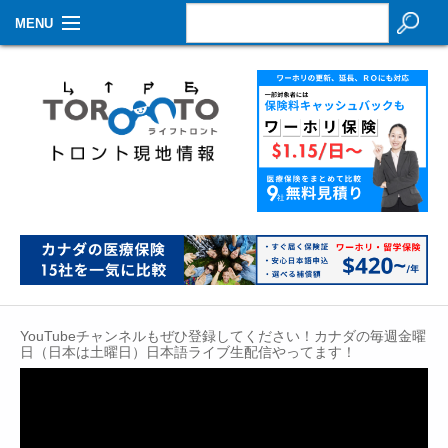
MENU
お知らせ
生活情報
その他
特集
イベントカレンダー
About Us
YouTubeチャンネルもぜひ登録してください！カナダの毎週金曜
Contact
日（日本は土曜日）日本語ライブ生配信やってます！