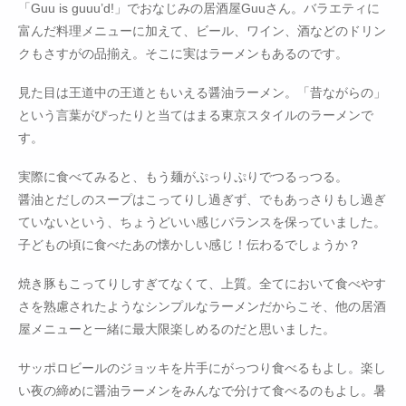
「Guu is guuu’d!」でおなじみの居酒屋Guuさん。バラエティに
富んだ料理メニューに加えて、ビール、ワイン、酒などのドリン
クもさすがの品揃え。そこに実はラーメンもあるのです。
見た目は王道中の王道ともいえる醤油ラーメン。「昔ながらの」
という言葉がぴったりと当てはまる東京スタイルのラーメンで
す。
実際に食べてみると、もう麺がぷっりぷりでつるっつる。
醤油とだしのスープはこってりし過ぎず、でもあっさりもし過ぎ
ていないという、ちょうどいい感じバランスを保っていました。
子どもの頃に食べたあの懐かしい感じ！伝わるでしょうか？
焼き豚もこってりしすぎてなくて、上質。全てにおいて食べやす
さを熟慮されたようなシンプルなラーメンだからこそ、他の居酒
屋メニューと一緒に最大限楽しめるのだと思いました。
サッポロビールのジョッキを片手にがっつり食べるもよし。楽し
い夜の締めに醤油ラーメンをみんなで分けて食べるのもよし。暑