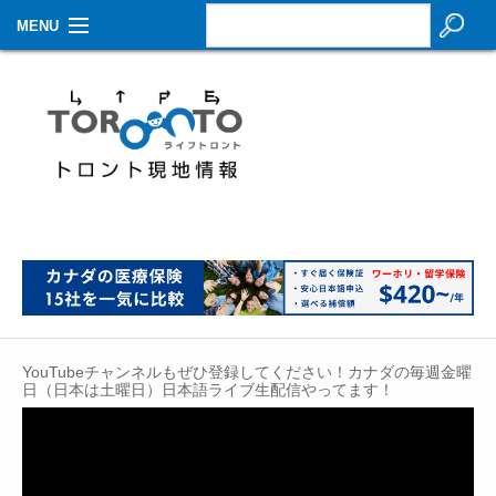
MENU
お知らせ
生活情報
その他
特集
イベントカレンダー
About Us
YouTubeチャンネルもぜひ登録してください！カナダの毎週金曜
Contact
日（日本は土曜日）日本語ライブ生配信やってます！