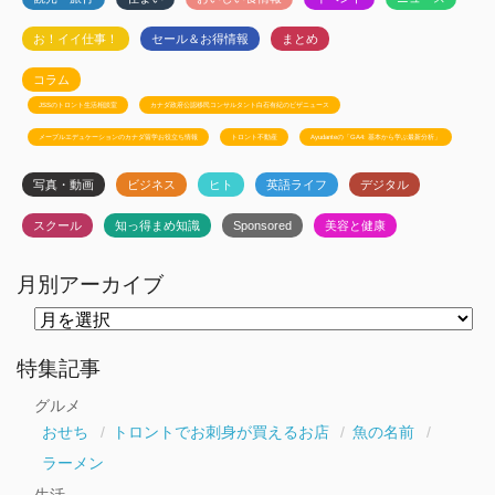
お！イイ仕事！
セール＆お得情報
まとめ
コラム
JSSのトロント生活相談室
カナダ政府公認移民コンサルタント白石有紀のビザニュース
メープルエデュケーションのカナダ留学お役立ち情報
トロント不動産
Ayudanteの「GA4: 基本から学ぶ最新分析」
写真・動画
ビジネス
ヒト
英語ライフ
デジタル
スクール
知っ得まめ知識
Sponsored
美容と健康
月別アーカイブ
月
別
ア
ー
特集記事
カ
イ
グルメ
ブ
おせち
トロントでお刺身が買えるお店
魚の名前
ラーメン
生活