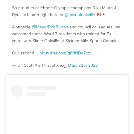
So proud to celebrate Olympic champions Riku Miura &
Ryuichi Kihara right here in
@townofoakville
Alongside
@MayorRobBurton
and council colleagues, we
welcomed these Ward 7 residents who trained for 7+
years with Skate Oakville at Sixteen Mile Sports Complex.
Our second…
pic.twitter.com/gtVINDg7cz
— Dr. Scott Xie (@scottxieaj)
March 16, 2026