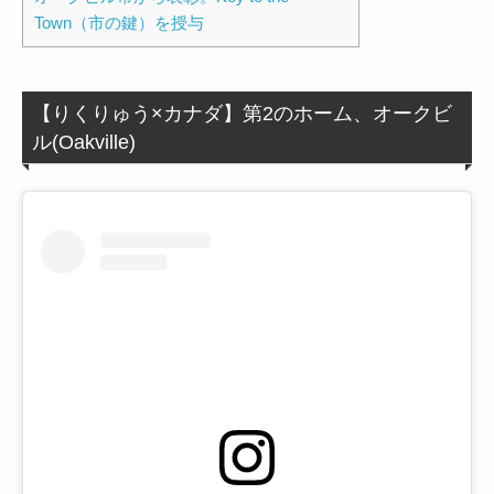
Town（市の鍵）を授与
【りくりゅう×カナダ】第2のホーム、オークビ
ル(Oakville)