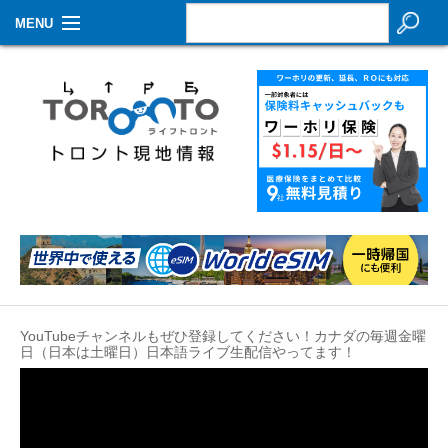
MENU
お知らせ
生活情報
その他
特集
イベントカレンダー
About Us
YouTubeチャンネルもぜひ登録してください！カナダの毎週金曜
Contact
日（日本は土曜日）日本語ライブ生配信やってます！