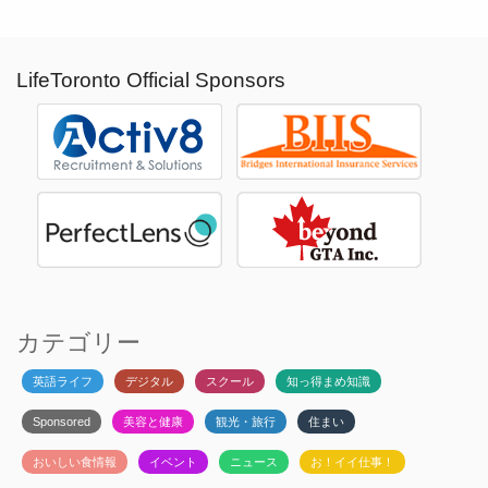
LifeToronto Official Sponsors
カテゴリー
英語ライフ
デジタル
スクール
知っ得まめ知識
Sponsored
美容と健康
観光・旅行
住まい
おいしい食情報
イベント
ニュース
お！イイ仕事！