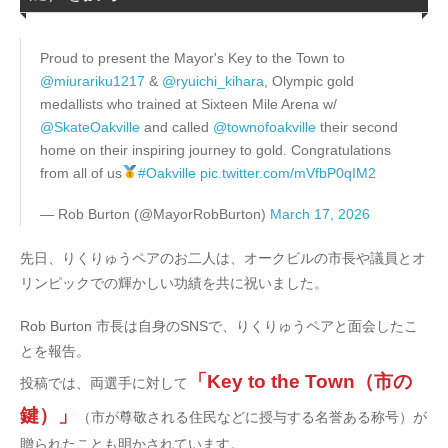
Proud to present the Mayor's Key to the Town to
@miurariku1217
&
@ryuichi_kihara
, Olympic gold
medallists who trained at Sixteen Mile Arena w/
@SkateOakville
and called
@townofoakville
their second
home on their inspiring journey to gold. Congratulations
from all of us
#Oakville
pic.twitter.com/mVfbP0qIM2
— Rob Burton (@MayorRobBurton)
March 17, 2026
先日、りくりゅうペアのお二人は、オークビルの市長や議員とオ
リンピックでの輝かしい功績を共に祝いました。
Rob Burton 市長は自身のSNSで、りくりゅうペアと面会したこ
とを報告。
「Key to the Town（市の
投稿では、両選手に対して
鍵）」
（市が尊敬される住民などに授与する名誉ある称号）が
贈られたことも明かされています。