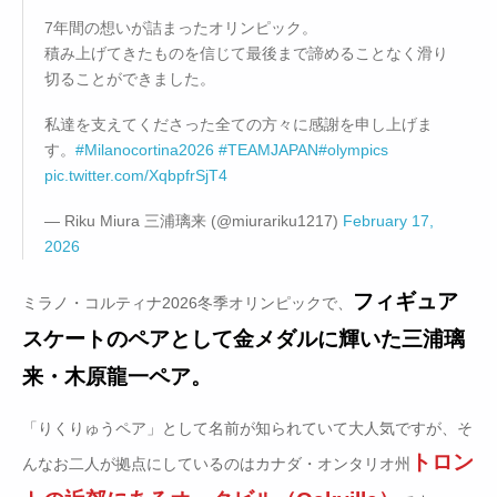
7年間の想いが詰まったオリンピック。
積み上げてきたものを信じて最後まで諦めることなく滑り
切ることができました。
私達を支えてくださった全ての方々に感謝を申し上げま
す。
#Milanocortina2026
#TEAMJAPAN
#olympics
pic.twitter.com/XqbpfrSjT4
— Riku Miura 三浦璃来 (@miurariku1217)
February 17,
2026
フィギュア
ミラノ・コルティナ2026冬季オリンピックで、
スケートのペアとして金メダルに輝いた三浦璃
来・木原龍一ペア。
「りくりゅうペア」として名前が知られていて大人気ですが、そ
トロン
んなお二人が拠点にしているのはカナダ・オンタリオ州