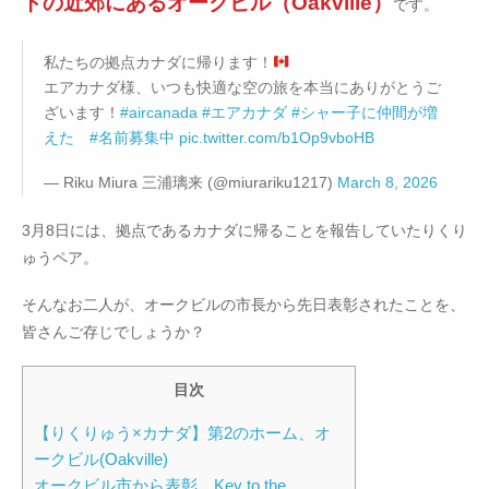
トの近郊にあるオークビル（Oakville）
です。
私たちの拠点カナダに帰ります！
エアカナダ様、いつも快適な空の旅を本当にありがとうご
ざいます！
#aircanada
#エアカナダ
#シャー子に仲間が増
えた
#名前募集中
pic.twitter.com/b1Op9vboHB
— Riku Miura 三浦璃来 (@miurariku1217)
March 8, 2026
3月8日には、拠点であるカナダに帰ることを報告していたりくり
ゅうペア。
そんなお二人が、オークビルの市長から先日表彰されたことを、
皆さんご存じでしょうか？
目次
【りくりゅう×カナダ】第2のホーム、オ
ークビル(Oakville)
オークビル市から表彰。Key to the