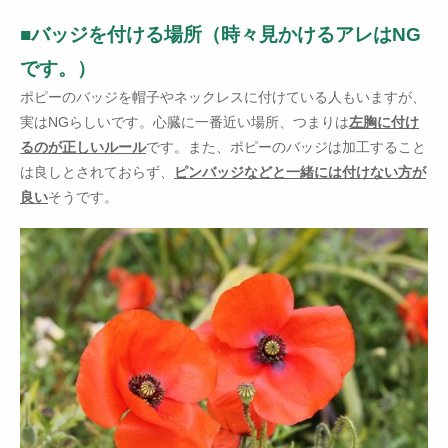
■バッジを付ける場所（時々見かけるアレはNG
です。）
ポピーのバッジを帽子やネックレスに付けている人もいますが、
実はNGらしいです。心臓に一番近い場所、つまりは
左胸に付け
るのが正しいルール
です。また、ポピーのバッジは加工すること
は良しとされておらず、
ピンバッジなどと一緒には付けない方が
良い
そうです。