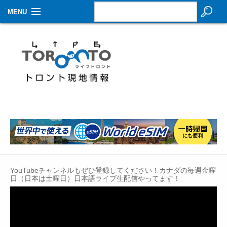
MENU
お知らせ
生活情報
その他
特集
イベントカレンダー
About Us
YouTubeチャンネルもぜひ登録してください！カナダの毎週金曜
Contact
日（日本は土曜日）日本語ライブ生配信やってます！