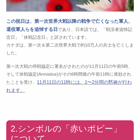
この祝日は、第一次世界大戦以降の戦争で亡くなった軍人、
退役軍人らを追悼する日
であり、日本語では、「戦没者追悼記
念日」「休戦記念日」と訳されています。
カナダは、第一次＆第二次世界大戦で約10万人の兵士を亡くしま
した。
第一次大戦の停戦協定に署名がされたのが11月11日の午前5時、
そして休戦協定(Armistice)がその6時間後の午前11時に発効され
11月11日の11時には、1〜2分間の黙祷が行わ
たことを受け、
れます。
2.シンボルの「赤いポピー」
について