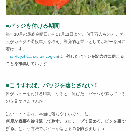
■バッジを付ける期間
毎年10月の最終金曜日から11月11日まで、何千万人ものカナダ
人がカナダの退役軍人を称え、視覚的な誓いとしてポピーを身に
着けます。
The Royal Canadian Legion
は、
外したバッジを記念碑に供える
ことを推奨
しています。
■こうすれば、バッジを落とさない！
皆がポピーを付ける時期になると、道ばたにバッジが落ちている
のを見かけませんか？
はい・・・あれ、本当に落ちやすいですよね。
何度か表裏を繰り返して刺す、セロテープで留める、ピンを裏で
折る、
という方法でポピーが落ちるのを防ぎましょう！