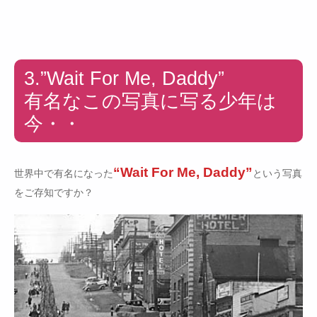
3.”Wait For Me, Daddy”
有名なこの写真に写る少年は
今・・
“Wait For Me, Daddy”
世界中で有名になった
という写真
をご存知ですか？