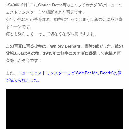
1940年10月1日にClaude Dettloff氏によってカナダBC州ニューウ
ェストミンスター市で撮影された写真です。
少年が急に母の手を離れ、戦争に行ってしまう父親の元に駆け寄
るシーンです。
何とも愛らしく、そして切なくなる写真ですよね。
この写真に写る少年は、Whitey Bernard、当時5歳でした。彼の
父親Jackはその後、1945年に無事にカナダに帰還して家族と再
会をしたそうです！
また、
ニューウェストミンスターには”Wait For Me, Daddy”の像
が建てられました。