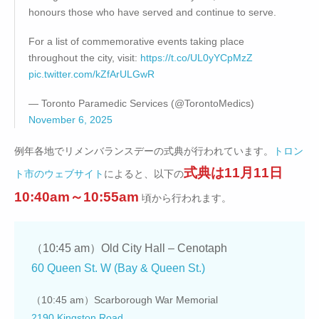
honours those who have served and continue to serve.
For a list of commemorative events taking place
throughout the city, visit:
https://t.co/UL0yYCpMzZ
pic.twitter.com/kZfArULGwR
— Toronto Paramedic Services (@TorontoMedics)
November 6, 2025
例年各地でリメンバランスデーの式典が行われています。
トロン
式典は11月11日
ト市のウェブサイト
によると、以下の
10:40am～10:55am
頃から行われます。
（10:45 am）Old City Hall – Cenotaph
60 Queen St. W (Bay & Queen St.)
（10:45 am）Scarborough War Memorial
2190 Kingston Road