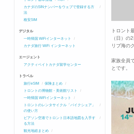
カナダのSINナンバーをウェブで登録する方
法
格安SIM
トロント最
デジタル
（日）の2日
一時帰国 WiFiインターネット
リブ海の
カナダ旅行 WiFi インターネット
エージェント
家族全員
アクティベイトカナダ留学センター
とです。
トラベル
旅行eSIM
保険まとめ
トロントの博物館・美術館リスト
一時帰国 WiFiインターネット
トロントのレンタサイクル「バイクシェア」
の使い方
ピアソン空港でトロント日本語地図を入手す
る方法
観光地総まとめ