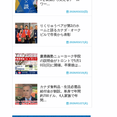
ワー...
2026/03/22(日)
りくりゅうペアが第2のホ
ームと語るカナダ・オーク
ビルで市長から表彰
2026/03/17(火)
慶應義塾ニューヨーク学院
の説明会がトロントで5月1
0日(日)に開催。卒業後は...
2026/03/10(火)
カナダ食料品・生活必需品
給付金が創設。単身で年間
約700ドル、4人家族で年
間...
2026/01/27(火)