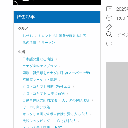
202
特集記事
1:00 
グルメ
イベ
おせち
トロントでお刺身が買えるお店
魚の名前
ラーメン
生活
日本語の通じる病院
カナダ歯科ケアプラン
両親・祖父母をカナダに呼ぶ(スーパービザ)
不動産マーケット情報
クロネコヤマト国際宅急便エコ
クロネコヤマト 日本に荷物
自動車保険の節約方法
カナダの保険比較
ワーホリ向け保険
オンタリオ州で自動車保険に賢く入る方法
免税ショッピング
ゴミ分別方法
トロント基本情報
HST