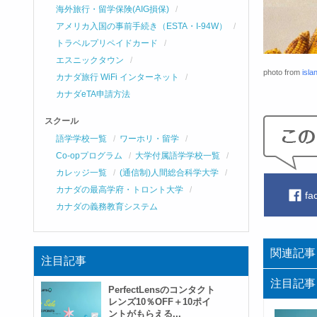
海外旅行・留学保険(AIG損保)
アメリカ入国の事前手続き（ESTA・I-94W）
トラベルプリペイドカード
エスニックタウン
photo from
isla
カナダ旅行 WiFi インターネット
カナダeTA申請方法
スクール
語学学校一覧
ワーホリ・留学
Co-opプログラム
大学付属語学学校一覧
カレッジ一覧
(通信制)人間総合科学大学
カナダの最高学府・トロント大学
fa
カナダの義務教育システム
関連記事
注目記事
注目記事
PerfectLensのコンタクト
レンズ10％OFF＋10ポイ
ントがもらえる...