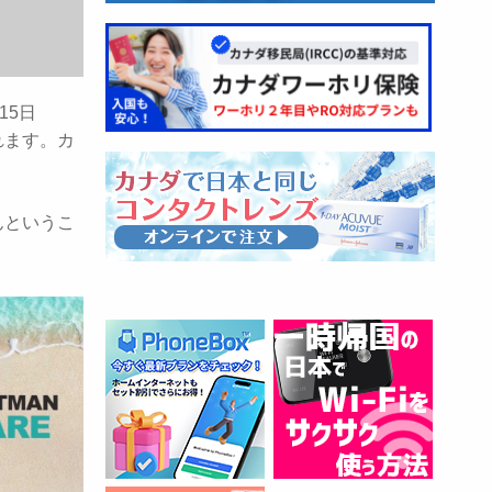
15日
されます。カ
んというこ