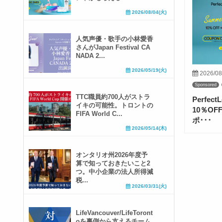
2026/08/04(火)
人気声優・歌手の小林愛香
さんがJapan Festival CA
NADA 2...
2026/05/19(火)
2026/08
Sponsored
TTC職員約700人がストラ
Perfe
イキの可能性。トロントの
10％O
FIFA World C...
ポ･･･
2026/05/14(木)
オンタリオ州2026年度予
算で知っておきたいこと2
つ。中小企業の法人所得減
税...
2026/03/31(火)
LifeVancouver/LifeToront
oを裏側から支えるチーム