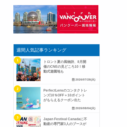
週間人気記事ランキング
トロント夏の風物詩、8月開
催のCNEの見どころ10！移
動式遊園地も
2026/07/28(火)
PerfectLensのコンタクトレ
ンズ10％OFF＋10ポイント
がもらえるクーポン出た
2026/08/04(火)
Japan Festival Canadaに不
動産の専門家3人のブースが