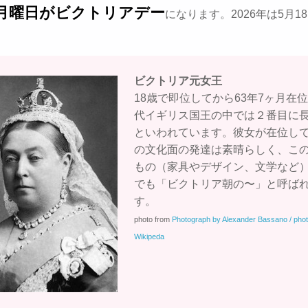
月曜日がビクトリアデー
になります。2026年は5月1
ビクトリア元女王
18歳で即位してから63年7ヶ月在
代イギリス国王の中では２番目に
といわれています。彼女が在位し
の文化面の発達は素晴らしく、こ
もの（家具やデザイン、文学など
でも「ビクトリア朝の〜」と呼ば
す。
photo from
Photograph by Alexander Bassano / phot
Wikipeda