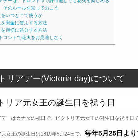
アデーは、トロント市で許可無しでも花火を楽しめる
。そのルールを知っておこう
火をいつどこで使うか
火を安全に使用する方法
火を適切に処分する方法
トロントで花火をお見逃しなく
リアデー(Victoria day)について
トリア元女王の誕生日を祝う日
アデーはカナダの祝日で、ビクトリア元女王の誕生日を祝う日
毎年5月25日よ
元女王の誕生日は1819年5月24日で、