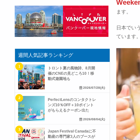
Week
ます。
日本でい
ています
週間人気記事ランキング
トロント夏の風物詩、8月開
催のCNEの見どころ10！移
動式遊園地も
2026/07/28(火)
PerfectLensのコンタクトレ
ンズ10％OFF＋10ポイント
がもらえるクーポン出た
2026/08/04(火)
Japan Festival Canadaに不
動産の専門家3人のブースが