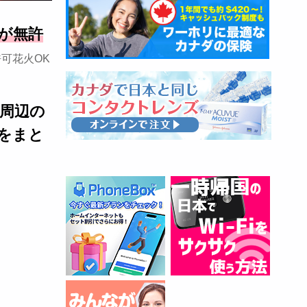
が無許
可花火OK
ト周辺の
をまと