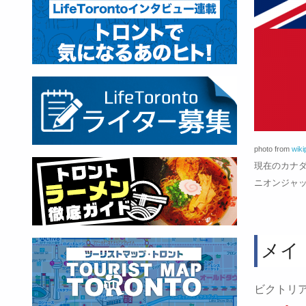
photo from
wiki
現在のカナダ
ニオンジャ
メイ
ビクトリ