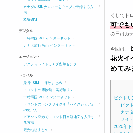
カナダのSINナンバーをウェブで登録する方
法
そしてト
格安SIM
可でも
デジタル
の日はカ
一時帰国 WiFiインターネット
カナダ旅行 WiFi インターネット
今回は、
花火イ
エージェント
アクティベイトカナダ留学センター
めてみ
トラベル
旅行eSIM
保険まとめ
トロントの博物館・美術館リスト
一時帰国 WiFiインターネット
ビクトリアデ
トロントのレンタサイクル「バイクシェア」
ビク
の使い方
カナ
ピアソン空港でトロント日本語地図を入手す
メイ
る方法
2026
観光地総まとめ