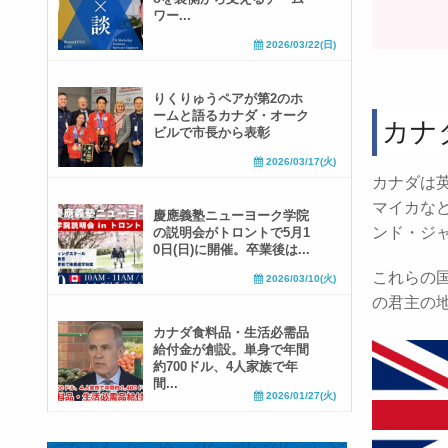
ワー...
2026/03/22(日)
りくりゅうペアが第2のホ
ームと語るカナダ・オーク
カナ
ビルで市長から表彰
2026/03/17(火)
カナダは
マイカな
慶應義塾ニューヨーク学院
ンド・ジャ
の説明会がトロントで5月1
0日(日)に開催。卒業後は...
これらの
2026/03/10(火)
の君主の
カナダ食料品・生活必需品
給付金が創設。単身で年間
約700ドル、4人家族で年
間...
2026/01/27(火)