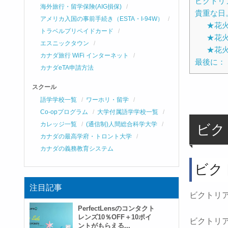
ビクトリ
海外旅行・留学保険(AIG損保)
貴重な日
アメリカ入国の事前手続き（ESTA・I-94W）
★花
トラベルプリペイドカード
★花
エスニックタウン
★花
カナダ旅行 WiFi インターネット
最後に：
カナダeTA申請方法
スクール
語学学校一覧
ワーホリ・留学
Co-opプログラム
大学付属語学学校一覧
カレッジ一覧
(通信制)人間総合科学大学
ビクト
カナダの最高学府・トロント大学
カナダの義務教育システム
ビク
注目記事
ビクトリ
PerfectLensのコンタクト
レンズ10％OFF＋10ポイ
ビクトリア
ントがもらえる...