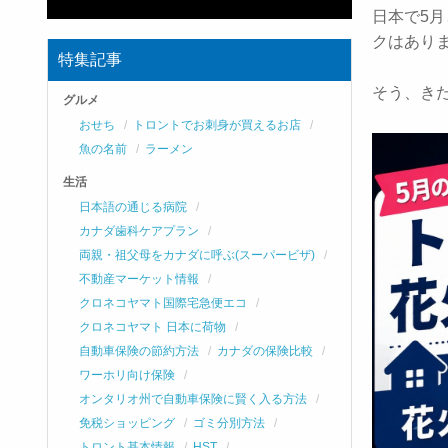
日本で5
クはあり
特集記事
そう、き
グルメ
おせち
トロントでお刺身が買えるお店
魚の名前
ラーメン
生活
日本語の通じる病院
カナダ歯科ケアプラン
両親・祖父母をカナダに呼ぶ(スーパービザ)
不動産マーケット情報
クロネコヤマト国際宅急便エコ
クロネコヤマト 日本に荷物
自動車保険の節約方法
カナダの保険比較
ワーホリ向け保険
オンタリオ州で自動車保険に賢く入る方法
免税ショッピング
ゴミ分別方法
トロント基本情報
HST