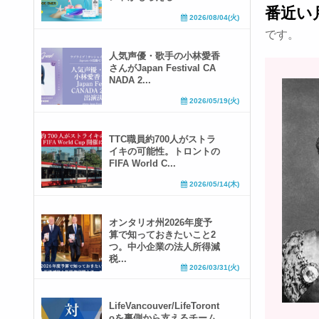
番近い
2026/08/04(火)
です。
人気声優・歌手の小林愛香
さんがJapan Festival CA
NADA 2...
2026/05/19(火)
TTC職員約700人がストラ
イキの可能性。トロントの
FIFA World C...
2026/05/14(木)
オンタリオ州2026年度予
算で知っておきたいこと2
つ。中小企業の法人所得減
税...
2026/03/31(火)
LifeVancouver/LifeToront
oを裏側から支えるチーム