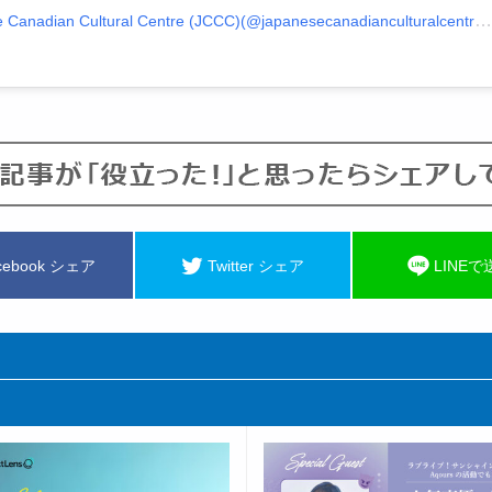
Japanese Canadian Cultural Centre (JCCC)(@japanesecanadianculturalcentre)がシェアした投稿
cebook シェア
Twitter シェア
LINEで