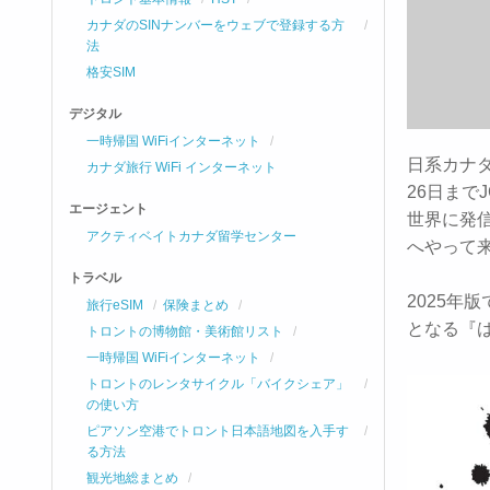
カナダのSINナンバーをウェブで登録する方
法
格安SIM
デジタル
一時帰国 WiFiインターネット
日系カナダ
カナダ旅行 WiFi インターネット
26日まで
エージェント
世界に発
アクティベイトカナダ留学センター
へやって
トラベル
2025年
旅行eSIM
保険まとめ
となる『
トロントの博物館・美術館リスト
一時帰国 WiFiインターネット
トロントのレンタサイクル「バイクシェア」
の使い方
ピアソン空港でトロント日本語地図を入手す
る方法
観光地総まとめ