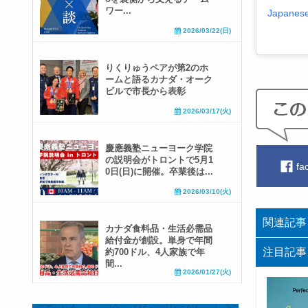
ワー...
2026/03/22(日)
りくりゅうペアが第2のホ
ームと語るカナダ・オーク
ビルで市長から表彰
2026/03/17(火)
慶應義塾ニューヨーク学院
の説明会がトロントで5月1
fa
0日(日)に開催。卒業後は...
2026/03/10(火)
関連記事
カナダ食料品・生活必需品
給付金が創設。単身で年間
注目記事
約700ドル、4人家族で年
間...
2026/01/27(火)