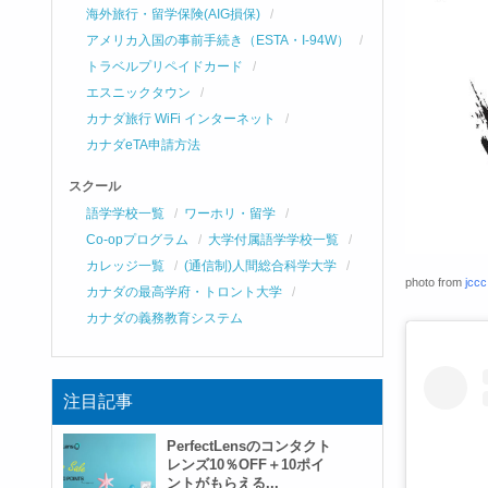
海外旅行・留学保険(AIG損保)
アメリカ入国の事前手続き（ESTA・I-94W）
トラベルプリペイドカード
エスニックタウン
カナダ旅行 WiFi インターネット
カナダeTA申請方法
スクール
語学学校一覧
ワーホリ・留学
Co-opプログラム
大学付属語学学校一覧
カレッジ一覧
(通信制)人間総合科学大学
photo from
jccc
カナダの最高学府・トロント大学
カナダの義務教育システム
注目記事
PerfectLensのコンタクト
レンズ10％OFF＋10ポイ
ントがもらえる...