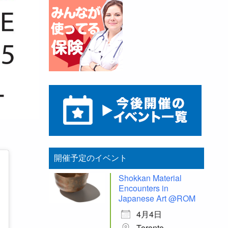
開催予定のイベント
Shokkan Material
Encounters in
Japanese Art @ROM
4月4日
Toronto