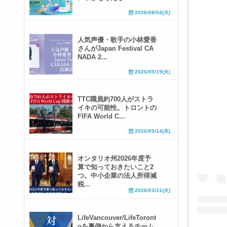
2026/08/04(火)
人気声優・歌手の小林愛香
さんがJapan Festival CA
NADA 2...
2026/05/19(火)
TTC職員約700人がストラ
イキの可能性。トロントの
FIFA World C...
2026/05/14(木)
オンタリオ州2026年度予
算で知っておきたいこと2
つ。中小企業の法人所得減
税...
2026/03/31(火)
LifeVancouver/LifeToront
oを裏側から支えるチーム