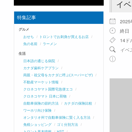
イベ
特集記事
202
グルメ
終日
おせち
トロントでお刺身が買えるお店
14ド
魚の名前
ラーメン
イベ
生活
日本語の通じる病院
カナダ歯科ケアプラン
両親・祖父母をカナダに呼ぶ(スーパービザ)
不動産マーケット情報
クロネコヤマト国際宅急便エコ
クロネコヤマト 日本に荷物
自動車保険の節約方法
カナダの保険比較
ワーホリ向け保険
オンタリオ州で自動車保険に賢く入る方法
免税ショッピング
ゴミ分別方法
トロント基本情報
HST