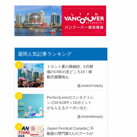
週間人気記事ランキング
トロント夏の風物詩、8月開
催のCNEの見どころ10！移
動式遊園地も
2026/07/28(火)
PerfectLensのコンタクトレ
ンズ10％OFF＋10ポイント
がもらえるクーポン出た
2026/08/04(火)
Japan Festival Canadaに不
動産の専門家3人のブースが