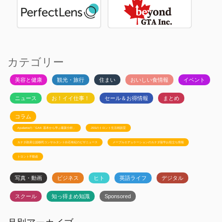
カテゴリー
美容と健康
観光・旅行
住まい
おいしい食情報
イベント
ニュース
お！イイ仕事！
セール＆お得情報
まとめ
コラム
Ayudanteの「GA4: 基本から学ぶ最新分析」
JSSのトロント生活相談室
カナダ政府公認移民コンサルタント白石有紀のビザニュース
メープルエデュケーションのカナダ留学お役立ち情報
トロント不動産
写真・動画
ビジネス
ヒト
英語ライフ
デジタル
スクール
知っ得まめ知識
Sponsored