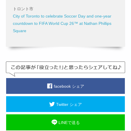
トロント市
City of Toronto to celebrate Soccer Day and one-year
countdown to FIFA World Cup 26™ at Nathan Phillips
Square
facebook シェア
Twitter シェア
LINEで送る