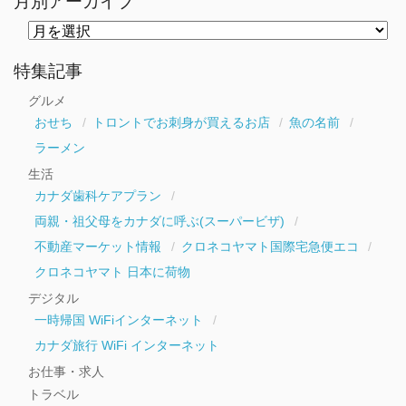
月別アーカイブ
月
別
ア
ー
特集記事
カ
イ
グルメ
ブ
おせち
トロントでお刺身が買えるお店
魚の名前
ラーメン
生活
カナダ歯科ケアプラン
両親・祖父母をカナダに呼ぶ(スーパービザ)
不動産マーケット情報
クロネコヤマト国際宅急便エコ
クロネコヤマト 日本に荷物
デジタル
一時帰国 WiFiインターネット
カナダ旅行 WiFi インターネット
お仕事・求人
トラベル