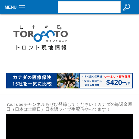
MENU
お知らせ
生活情報
その他
特集
イベントカレンダー
About Us
YouTubeチャンネルもぜひ登録してください！カナダの毎週金曜
Contact
日（日本は土曜日）日本語ライブ生配信やってます！