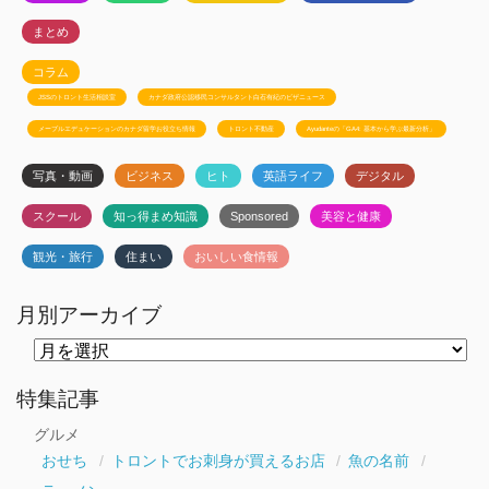
まとめ
コラム
JSSのトロント生活相談室
カナダ政府公認移民コンサルタント白石有紀のビザニュース
メープルエデュケーションのカナダ留学お役立ち情報
トロント不動産
Ayudanteの「GA4: 基本から学ぶ最新分析」
写真・動画
ビジネス
ヒト
英語ライフ
デジタル
スクール
知っ得まめ知識
Sponsored
美容と健康
観光・旅行
住まい
おいしい食情報
月別アーカイブ
月
別
ア
ー
特集記事
カ
イ
グルメ
ブ
おせち
トロントでお刺身が買えるお店
魚の名前