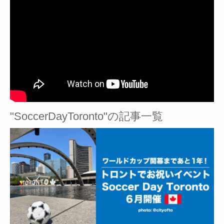
"SoccerDayToronto"の記事一覧