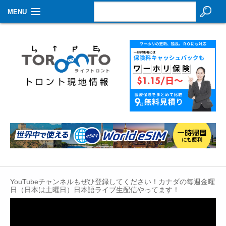
MENU
お知らせ
生活情報
その他
特集
イベントカレンダー
About Us
Contact
YouTubeチャンネルもぜひ登録してください！カナダの毎週金曜
日（日本は土曜日）日本語ライブ生配信やってます！