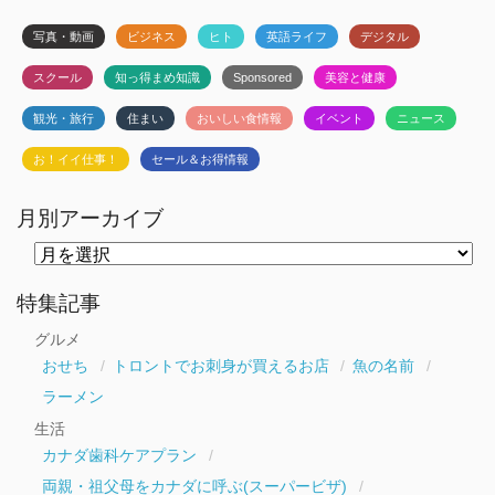
写真・動画
ビジネス
ヒト
英語ライフ
デジタル
スクール
知っ得まめ知識
Sponsored
美容と健康
観光・旅行
住まい
おいしい食情報
イベント
ニュース
お！イイ仕事！
セール＆お得情報
月別アーカイブ
月
別
ア
ー
特集記事
カ
イ
グルメ
ブ
おせち
トロントでお刺身が買えるお店
魚の名前
ラーメン
生活
カナダ歯科ケアプラン
両親・祖父母をカナダに呼ぶ(スーパービザ)