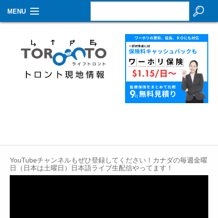
MENU
お知らせ
生活情報
その他
特集
イベントカレンダー
About Us
YouTubeチャンネルもぜひ登録してください！カナダの毎週金曜
Contact
日（日本は土曜日）日本語ライブ生配信やってます！