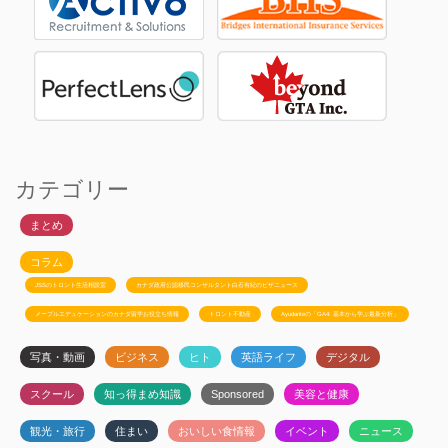
カテゴリー
まとめ
コラム
JSSのトロント生活相談室
カナダ政府公認移民コンサルタント白石有紀のビザニュース
メープルエデュケーションのカナダ留学お役立ち情報
トロント不動産
Ayudanteの「GA4: 基本から学ぶ最新分析」
写真・動画
ビジネス
ヒト
英語ライフ
デジタル
スクール
知っ得まめ知識
Sponsored
美容と健康
観光・旅行
住まい
おいしい食情報
イベント
ニュース