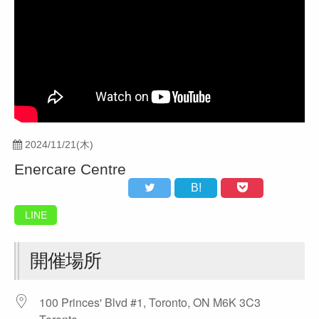
2024/11/21(木)
Enercare Centre
B!
LINE
開催場所
100 Princes' Blvd #1, Toronto, ON M6K 3C3