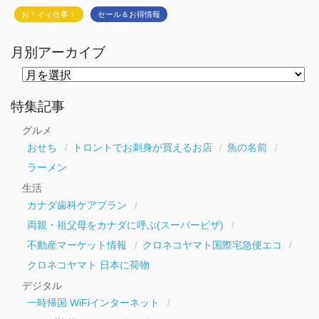
お！イイ仕事！
セール＆お得情報
月別アーカイブ
月
別
ア
ー
特集記事
カ
イ
グルメ
ブ
おせち
トロントでお刺身が買えるお店
魚の名前
ラーメン
生活
カナダ歯科ケアプラン
両親・祖父母をカナダに呼ぶ(スーパービザ)
不動産マーケット情報
クロネコヤマト国際宅急便エコ
クロネコヤマト 日本に荷物
デジタル
一時帰国 WiFiインターネット