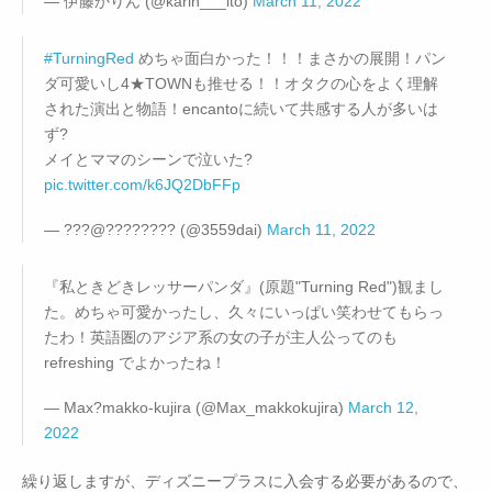
— 伊藤かりん (@karin___ito)
March 11, 2022
#TurningRed
めちゃ面白かった！！！まさかの展開！パン
ダ可愛いし4★TOWNも推せる！！オタクの心をよく理解
された演出と物語！encantoに続いて共感する人が多いは
ず?
メイとママのシーンで泣いた?
pic.twitter.com/k6JQ2DbFFp
— ???@???????? (@3559dai)
March 11, 2022
『私ときどきレッサーパンダ』(原題"Turning Red")観まし
た。めちゃ可愛かったし、久々にいっぱい笑わせてもらっ
たわ！英語圏のアジア系の女の子が主人公ってのも
refreshing でよかったね！
— Max?makko-kujira (@Max_makkokujira)
March 12,
2022
繰り返しますが、ディズニープラスに入会する必要があるので、