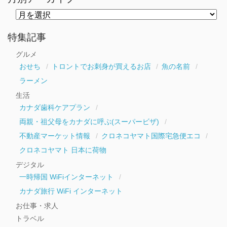
月
別
ア
ー
特集記事
カ
イ
グルメ
ブ
おせち
トロントでお刺身が買えるお店
魚の名前
ラーメン
生活
カナダ歯科ケアプラン
両親・祖父母をカナダに呼ぶ(スーパービザ)
不動産マーケット情報
クロネコヤマト国際宅急便エコ
クロネコヤマト 日本に荷物
デジタル
一時帰国 WiFiインターネット
カナダ旅行 WiFi インターネット
お仕事・求人
トラベル