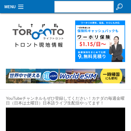
MENU
お知らせ
生活情報
その他
特集
イベントカレンダー
About Us
YouTubeチャンネルもぜひ登録してください！カナダの毎週金曜
Contact
日（日本は土曜日）日本語ライブ生配信やってます！