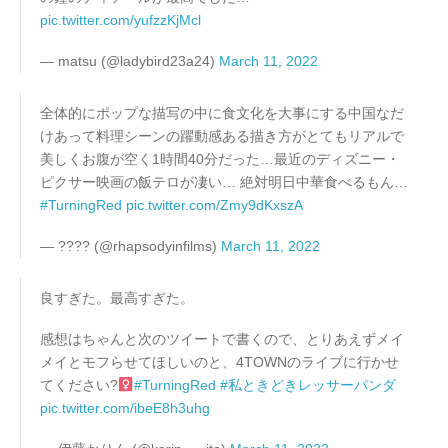
pic.twitter.com/yufzzKjMcl
— matsu (@ladybird23a24)
March 11, 2022
全体的にポップな描写の中に食文化を大事にする中国なだ
けあって料理シーンの躍動感ある描き方がとてもリアルで
美しくお腹が空く1時間40分だった…最近のディズニー・
ピクサー映画の飯テロが凄い… 絶対明日中華食べるもん…
#TurningRed
pic.twitter.com/Zmy9dKxszA
— ???? (@rhapsodyinfilms)
March 11, 2022
良すぎた。最高すぎた。
感想はちゃんと次のツイートで書くので、とりあえずメイ
メイとモフらせてほしいのと、4TOWNのライブに行かせ
てください?‍
#TurningRed
#私ときどきレッサーパンダ
pic.twitter.com/ibeE8h3uhg