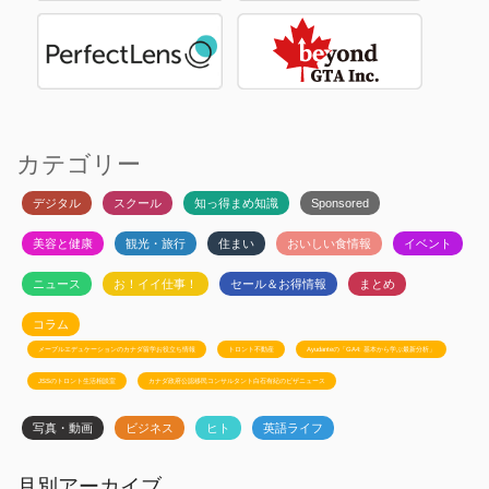
カテゴリー
デジタル
スクール
知っ得まめ知識
Sponsored
美容と健康
観光・旅行
住まい
おいしい食情報
イベント
ニュース
お！イイ仕事！
セール＆お得情報
まとめ
コラム
メープルエデュケーションのカナダ留学お役立ち情報
トロント不動産
Ayudanteの「GA4: 基本から学ぶ最新分析」
JSSのトロント生活相談室
カナダ政府公認移民コンサルタント白石有紀のビザニュース
写真・動画
ビジネス
ヒト
英語ライフ
月別アーカイブ