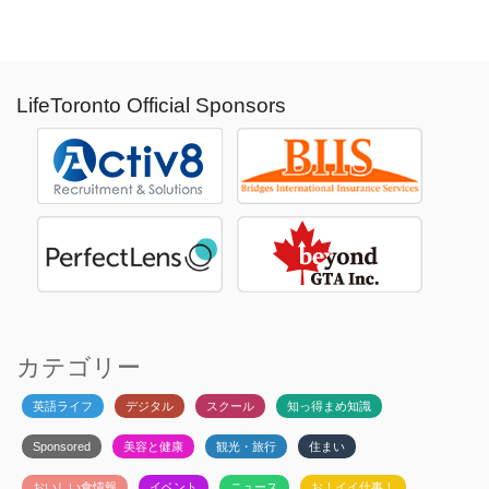
LifeToronto Official Sponsors
カテゴリー
英語ライフ
デジタル
スクール
知っ得まめ知識
Sponsored
美容と健康
観光・旅行
住まい
おいしい食情報
イベント
ニュース
お！イイ仕事！