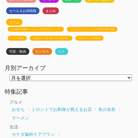
セール＆お得情報
まとめ
コラム
カナダ政府公認移民コンサルタント白石有紀のビザニュース
メープルエデュケーションのカナダ留学お役立ち情報
トロント不動産
Ayudanteの「GA4: 基本から学ぶ最新分析」
JSSのトロント生活相談室
写真・動画
ビジネス
ヒト
月別アーカイブ
月
別
ア
ー
特集記事
カ
イ
グルメ
ブ
おせち
トロントでお刺身が買えるお店
魚の名前
ラーメン
生活
カナダ歯科ケアプラン