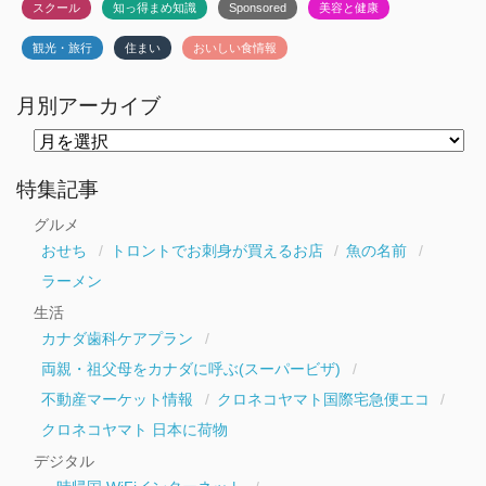
スクール
知っ得まめ知識
Sponsored
美容と健康
観光・旅行
住まい
おいしい食情報
月別アーカイブ
月
別
ア
ー
特集記事
カ
イ
グルメ
ブ
おせち
トロントでお刺身が買えるお店
魚の名前
ラーメン
生活
カナダ歯科ケアプラン
両親・祖父母をカナダに呼ぶ(スーパービザ)
不動産マーケット情報
クロネコヤマト国際宅急便エコ
クロネコヤマト 日本に荷物
デジタル