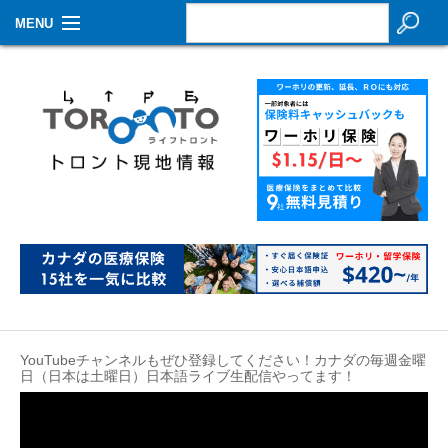
MENU
お知らせ
生活情報
その他
特集
イベントカレンダー
About Us
Contact
YouTubeチャンネルもぜひ登録してください！カナダの毎週金曜
日（日本は土曜日）日本語ライブ生配信やってます！