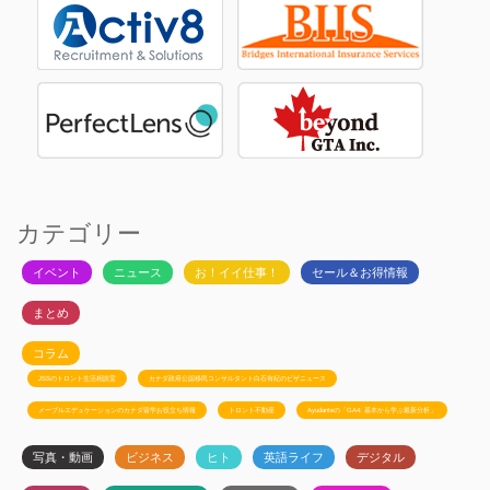
カテゴリー
イベント
ニュース
お！イイ仕事！
セール＆お得情報
まとめ
コラム
JSSのトロント生活相談室
カナダ政府公認移民コンサルタント白石有紀のビザニュース
メープルエデュケーションのカナダ留学お役立ち情報
トロント不動産
Ayudanteの「GA4: 基本から学ぶ最新分析」
写真・動画
ビジネス
ヒト
英語ライフ
デジタル