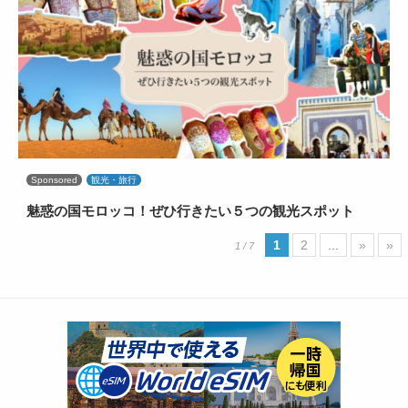
Sponsored
観光・旅行
魅惑の国モロッコ！ぜひ行きたい５つの観光スポット
1
2
...
»
»
1 / 7