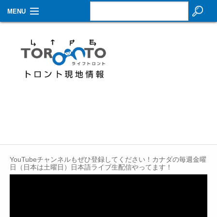
MENU
お知らせ
生活情報
その他
特集
イベントカレンダー
About Us
YouTubeチャンネルもぜひ登録してください！カナダの毎週金曜
Contact
日（日本は土曜日）日本語ライブ生配信やってます！