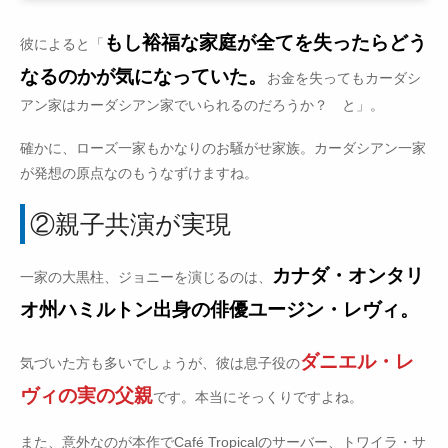
もし裕福な家庭が全てを失ったらどう
彼によると「
なるのかが気になっていた。
お金を失ってもカーダシ
アン家はカーダシアン家でいられるのだろうか？ と」。
確かに、ローズ一家もかなりのお騒がせ家族。カーダシアン一家
が発想の原点なのもうなずけますね。
②親子共演が実現
カナダ・オンタリ
一家の大黒柱、ジョニーを演じるのは、
オ州ハミルトン出身の俳優ユージン・レヴィ。
ダニエル・レ
気づいた方も多いでしょうが、彼は息子役の
ヴィの実の父親
です。本当にそっくりですよね。
また、意外なのが本作でCafé Tropicalのサーバー、トワイラ・サ