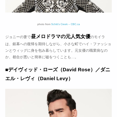
photo from
Schitt’s Creek – CBC.ca
昼メロドラマの元人気女優
ジョニーの妻で
のモイラ
は、銀幕への復帰を期待しながら、小さな町でハイ・ファッショ
ンとウィッグに身を包み暮らしています。元女優の職業病なの
か、都合が悪いと簡単に嘘をつくことも…。
■デイヴィッド・ローズ（David Rose）／ダニ
エル・レヴィ（Daniel Levy）