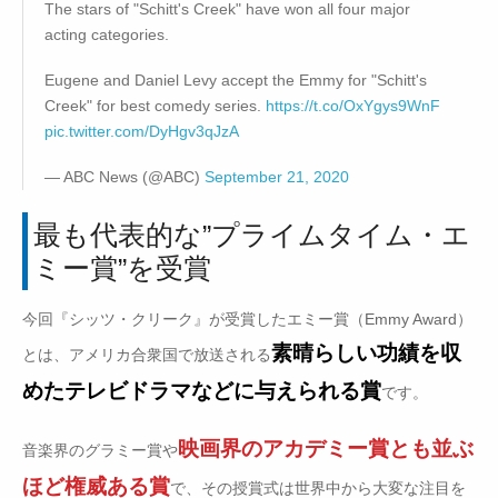
The stars of "Schitt's Creek" have won all four major
acting categories.
Eugene and Daniel Levy accept the Emmy for "Schitt's
Creek" for best comedy series.
https://t.co/OxYgys9WnF
pic.twitter.com/DyHgv3qJzA
— ABC News (@ABC)
September 21, 2020
最も代表的な”プライムタイム・エ
ミー賞”を受賞
今回『シッツ・クリーク』が受賞したエミー賞（Emmy Award）
素晴らしい功績を収
とは、アメリカ合衆国で放送される
めたテレビドラマなどに与えられる賞
です。
映画界のアカデミー賞とも並ぶ
音楽界のグラミー賞や
ほど権威ある賞
で、その授賞式は世界中から大変な注目を