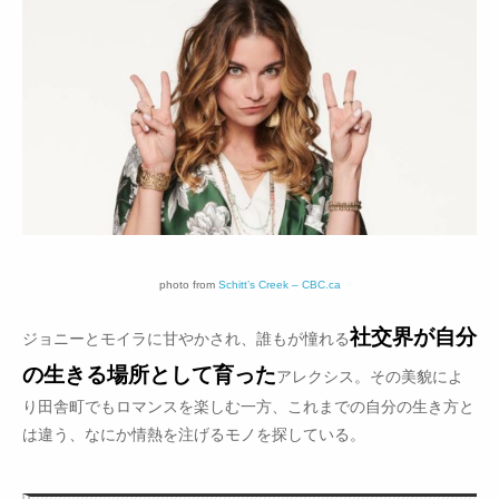
photo from
Schitt’s Creek – CBC.ca
社交界が自分
ジョニーとモイラに甘やかされ、誰もが憧れる
の生きる場所として育った
アレクシス。その美貌によ
り田舎町でもロマンスを楽しむ一方、これまでの自分の生き方と
は違う、なにか情熱を注げるモノを探している。