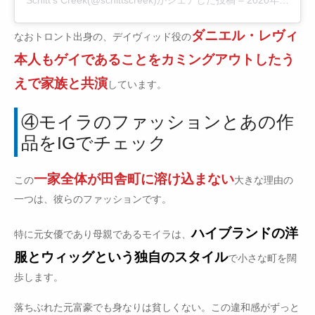
Schitt's Creek(@schittscreek)がシェアした投稿
–
2020年 4月月6日午前10時15分PDT
ダニエル・レヴィ
なおトロント出身の、デイヴィッド役の
本人もゲイであることをカミングアウトしたう
えで家族と共演
しています。
④モイラのファッションとあの作
品をIGでチェック
一家全体が田舎町に溶け込まない
この
大きな理由の
一つは、彼らのファッションです。
ハイブランドの洋
特に元女優であり母親であるモイラは、
服とウィッグという独自のスタイル
で小さな町を闊
歩します。
落ちぶれた元富豪でも身なりは貧しくない。この違和感がずっと