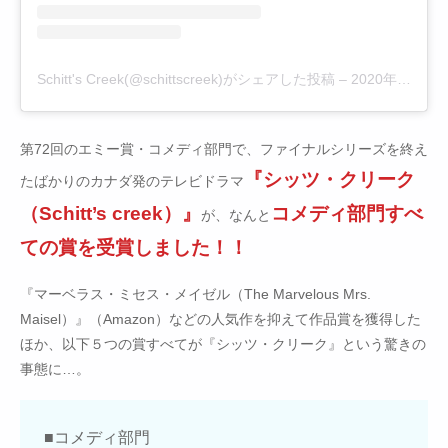
Schitt's Creek(@schittscreek)がシェアした投稿
–
2020年 9月月17日午後5時19分PDT
第72回のエミー賞・コメディ部門で、ファイナルシリーズを終え
『シッツ・クリーク
たばかりのカナダ発のテレビドラマ
（Schitt’s creek）』
コメディ部門すべ
が、なんと
ての賞を受賞しました！！
『マーベラス・ミセス・メイゼル（The Marvelous Mrs.
Maisel）』（Amazon）などの人気作を抑えて作品賞を獲得した
ほか、以下５つの賞すべてが『シッツ・クリーク』という驚きの
事態に…。
■コメディ部門