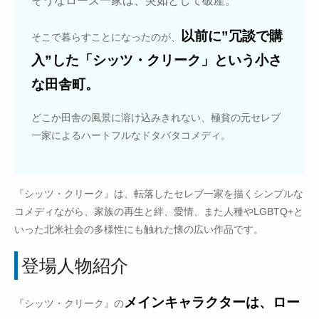
そうなローズ一家は、突如として破産。
以前に”冗談で購
そこで暮らすことになったのが、
入”した「シッツ・クリーク」という小さ
な田舎町。
どこか田舎の風景に溶け込みきれない、極貧の元セレブ
一家によるハートフルなドタバタコメディ。
『シッツ・クリーク』は、転落したセレブ一家を描くシンプルな
コメディながら、家族の再生と絆、愛情、また人種やLGBTQ+と
いった北米社会の多様性にも触れた懐の広い作品です。
登場人物紹介
メインキャラクターは、ロー
『シッツ・クリーク』の