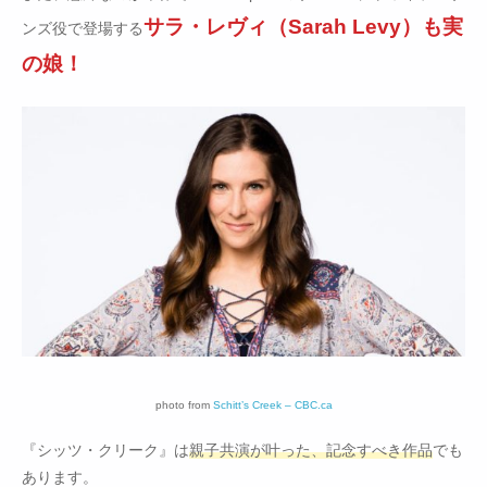
サラ・レヴィ（Sarah Levy）も実
ンズ役で登場する
の娘！
photo from
Schitt’s Creek – CBC.ca
『シッツ・クリーク』は
親子共演が叶った、記念すべき作品
でも
あります。