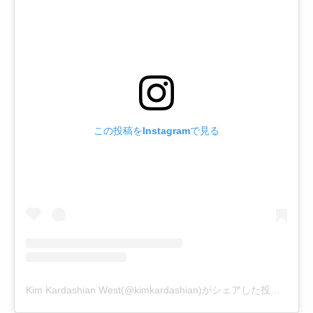
この投稿をInstagramで見る
Kim Kardashian West(@kimkardashian)がシェアした投稿
–
202