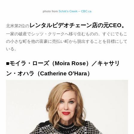
photo from
Schitt’s Creek – CBC.ca
レンタルビデオチェーン店の元CEO。
北米第2位の
一家の破産でシッツ・クリークへ移り住むものの、すぐにでもこ
の小さな町を他の富豪に売払い町から脱出することを目標にして
いる。
■モイラ・ローズ（Moira Rose）／キャサリ
ン・オハラ（Catherine O’Hara）