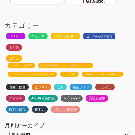
カテゴリー
イベント
ニュース
お！イイ仕事！
セール＆お得情報
まとめ
コラム
JSSのトロント生活相談室
カナダ政府公認移民コンサルタント白石有紀のビザニュース
メープルエデュケーションのカナダ留学お役立ち情報
トロント不動産
Ayudanteの「GA4: 基本から学ぶ最新分析」
写真・動画
ビジネス
ヒト
英語ライフ
デジタル
スクール
知っ得まめ知識
Sponsored
美容と健康
観光・旅行
住まい
おいしい食情報
月別アーカイブ
月