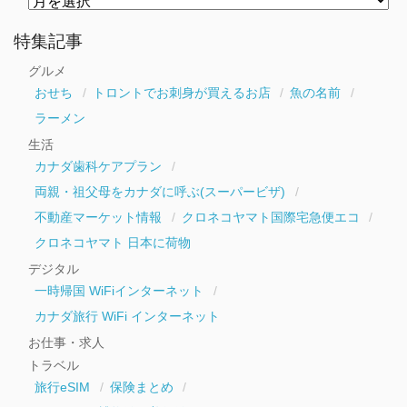
別
ア
ー
特集記事
カ
イ
グルメ
ブ
おせち
トロントでお刺身が買えるお店
魚の名前
ラーメン
生活
カナダ歯科ケアプラン
両親・祖父母をカナダに呼ぶ(スーパービザ)
不動産マーケット情報
クロネコヤマト国際宅急便エコ
クロネコヤマト 日本に荷物
デジタル
一時帰国 WiFiインターネット
カナダ旅行 WiFi インターネット
お仕事・求人
トラベル
旅行eSIM
保険まとめ