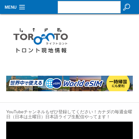
MENU
お知らせ
生活情報
その他
特集
イベントカレンダー
About Us
Contact
YouTubeチャンネルもぜひ登録してください！カナダの毎週金曜
日（日本は土曜日）日本語ライブ生配信やってます！