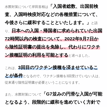
「入国者総数、出国前検
水際対策について岸田首相は
査、入国時検疫対応などの各種措置について、
今後さらに緩和することといたします。」
と語
日本への入国・帰国者に求められていた出国
り、
72時間以内の検査について、2022年9月7日か
ら陰性証明書の提出を免除し、代わりにワクチ
ン接種証明の利用を可能とする
と述べました。
3回目のワクチン接種を済ませているこ
これは、
とが条件
となるので、ワクチン接種を3回受けていない人は、
従来通り陰性証明書が必要ということになります。
「G7並みの円滑な入国が可能
また、水際対策について
となるよう、段階的に緩和を進めていく方針で