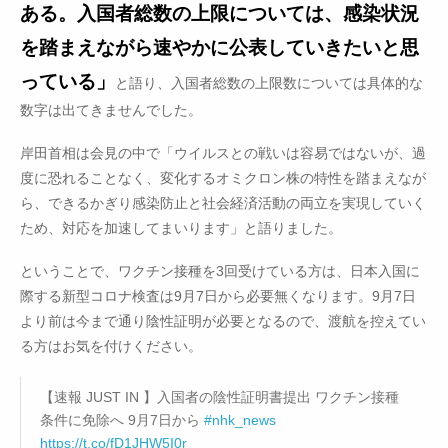
ある。入国者総数の上限については、感染状況
を踏まえながら速やかに公表していきたいと思
っている」
と語り、入国者総数の上限数については具体的な
数字は出てきませんでした。
岸田首相は会見の中で「ウイルスとの戦いは容易ではないが、過
度に恐れることなく、変化するオミクロン株の特性を踏まえなが
ら、できるかぎり感染防止と社会経済活動の両立を実現していく
ため、対応を加速してまいります」と語りました。
ということで、ワクチン接種を3回受けている方は、日本入国に
際する新型コロナ検査は9月7日から必要無くなります。9月7日
より前は今まで通り陰性証明が必要となるので、渡航を控えてい
る方はお気を付けください。
【速報 JUST IN 】入国者の陰性証明書提出 ワクチン接種
条件に免除へ 9月7日から
#nhk_news
https://t.co/fD1JHW5I0r