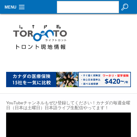
MENU
お知らせ
生活情報
その他
特集
イベントカレンダー
About Us
YouTubeチャンネルもぜひ登録してください！カナダの毎週金曜
Contact
日（日本は土曜日）日本語ライブ生配信やってます！