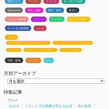
英語ライフ
デジタル
スクール
知っ得まめ知識
Sponsored
美容と健康
観光・旅行
住まい
おいしい食情報
イベント
ニュース
お！イイ仕事！
セール＆お得情報
まとめ
コラム
カナダ政府公認移民コンサルタント白石有紀のビザニュース
メープルエデュケーションのカナダ留学お役立ち情報
トロント不動産
Ayudanteの「GA4: 基本から学ぶ最新分析」
JSSのトロント生活相談室
写真・動画
ビジネス
ヒト
月別アーカイブ
月
別
ア
ー
特集記事
カ
イ
グルメ
ブ
おせち
トロントでお刺身が買えるお店
魚の名前