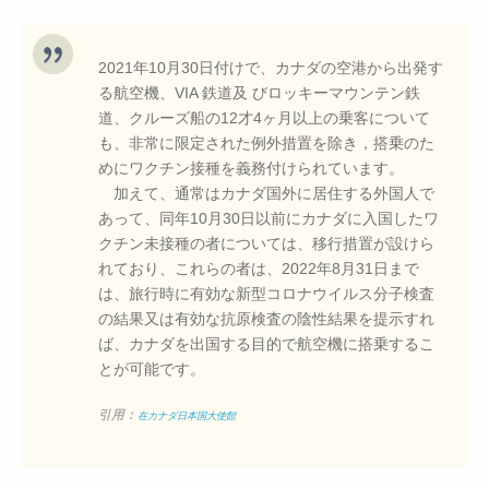
2021年10月30日付けで、カナダの空港から出発す
る航空機、VIA 鉄道及 びロッキーマウンテン鉄
道、クルーズ船の12才4ヶ月以上の乗客について
も、非常に限定された例外措置を除き，搭乗のた
めにワクチン接種を義務付けられています。
加えて、通常はカナダ国外に居住する外国人で
あって、同年10月30日以前にカナダに入国したワ
クチン未接種の者については、移行措置が設けら
れており、これらの者は、2022年8月31日まで
は、旅行時に有効な新型コロナウイルス分子検査
の結果又は有効な抗原検査の陰性結果を提示すれ
ば、カナダを出国する目的で航空機に搭乗するこ
とが可能です。
引用：
在カナダ日本国大使館