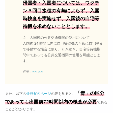
帰国者・入国者については、ワクチ
ン３回目接種の有無によらず、入国
時検査を実施せず、入国後の自宅等
待機を求めないこととします。
２．入国後の公共交通機関の使用について
入国後 24 時間以内に自宅等待機のために自宅等ま
で移動する場合に限り、引き続き、自宅等待機期
間中であっても公共交通機関の使用を可能としま
す。
引用：
mofa.go.jp
「
青」の区分
また、以下の
外務省のページ
の表を見ると、
であっても出国前72時間以内の検査が必要
である
ことが分かります。