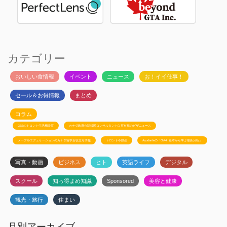
カテゴリー
おいしい食情報
イベント
ニュース
お！イイ仕事！
セール＆お得情報
まとめ
コラム
JSSのトロント生活相談室
カナダ政府公認移民コンサルタント白石有紀のビザニュース
メープルエデュケーションのカナダ留学お役立ち情報
トロント不動産
Ayudanteの「GA4: 基本から学ぶ最新分析」
写真・動画
ビジネス
ヒト
英語ライフ
デジタル
スクール
知っ得まめ知識
Sponsored
美容と健康
観光・旅行
住まい
月別アーカイブ