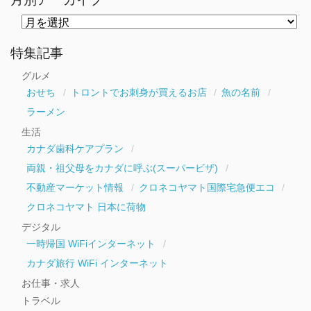
月
別
ア
ー
特集記事
カ
イ
グルメ
ブ
おせち
トロントでお刺身が買えるお店
魚の名前
ラーメン
生活
カナダ歯科ケアプラン
両親・祖父母をカナダに呼ぶ(スーパービザ)
不動産マーケット情報
クロネコヤマト国際宅急便エコ
クロネコヤマト 日本に荷物
デジタル
一時帰国 WiFiインターネット
カナダ旅行 WiFi インターネット
お仕事・求人
トラベル