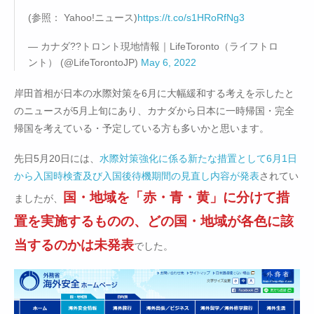
(参照： Yahoo!ニュース)
https://t.co/s1HRoRfNg3
— カナダ??トロント現地情報｜LifeToronto（ライフトロ
ント） (@LifeTorontoJP)
May 6, 2022
岸田首相が日本の水際対策を6月に大幅緩和する考えを示したと
のニュースが5月上旬にあり、カナダから日本に一時帰国・完全
帰国を考えている・予定している方も多いかと思います。
先日5月20日には、
水際対策強化に係る新たな措置として6月1日
から入国時検査及び入国後待機期間の見直し内容が発表
されてい
国・地域を「赤・青・黄」に分けて措
ましたが、
置を実施するものの、どの国・地域が各色に該
当するのかは未発表
でした。