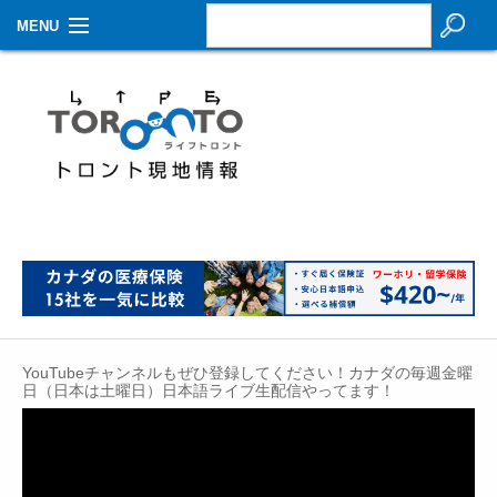
MENU
お知らせ
生活情報
その他
特集
イベントカレンダー
About Us
YouTubeチャンネルもぜひ登録してください！カナダの毎週金曜
Contact
日（日本は土曜日）日本語ライブ生配信やってます！