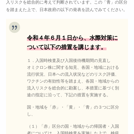
入リスクを総合的に考えて判断されています。この「青」の区分
を踏まえた上で、日本政府の以下の発表を読んでみてください。
令和４年６月１日から、水際対策に
ついて以下の措置を講じます。
１．入国時検査及び入国後待機期間の見直し
オミクロン株に関する知見、各国・地域における
流行状況、日本への流入状況などのリスク評価、
ワクチンの有効性等を踏まえ、各国・地域からの
流入リスクを総合的に勘案し、本措置に基づく別
途の指定に沿って、下記の措置を実施する。
国・地域を「赤」・「黄」・「青」の３つに区分
し、
（１）「赤」区分の国・地域からの帰国者・入国
者については、入国時検査を実施した上で、検疫