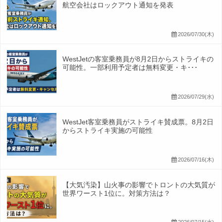
航空会社はロックアウト通知を発表
2026/07/30(木)
WestJetの客室乗務員が8月2日からストライキの
可能性。一部利用予定者は無料変更・キ･･･
2026/07/29(水)
WestJet客室乗務員がストライキ賛成票。8月2日
からストライキ実施の可能性
2026/07/16(木)
【大気汚染】山火事の影響でトロントの大気質が
世界ワースト1位に。対策方法は？