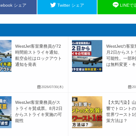
cebook シェア
Twitter シェア
LINEで
WestJet客室乗務員が72
WestJetの客
時間前ストライキ通知、
月2日からスト
航空会社はロックアウト
可能性。一部利
通知を発表
は無料変更・キ･
2026/07/30(木)
20
WestJet客室乗務員がス
【大気汚染】山
トライキ賛成票。8月2日
響でトロントの
からストライキ実施の可
世界ワースト1
能性
策方法は？