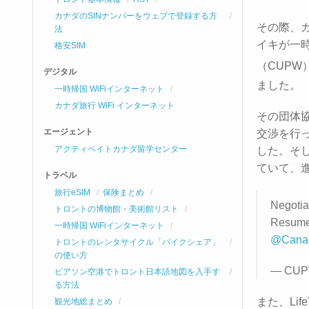
カナダのSINナンバーをウェブで登録する方
その際、
法
イキが一
格安SIM
（CUPW
デジタル
ました。
一時帰国 WiFiインターネット
カナダ旅行 WiFi インターネット
その団体協
エージェント
交渉を行
アクティベイトカナダ留学センター
した。そし
ていて、
トラベル
旅行eSIM
保険まとめ
Negotia
トロントの博物館・美術館リスト
Resum
一時帰国 WiFiインターネット
@Canad
トロントのレンタサイクル「バイクシェア」
の使い方
— CUP
ピアソン空港でトロント日本語地図を入手す
る方法
また、Li
観光地総まとめ