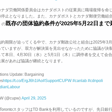
カナダ労働関係委員会はカナダポストの従業員に職場復帰を命
時停止となりました。また、カナダポストとカナダ郵便労働組
既存の団体協約条件が2025年5月22日まで
）の
約期限が迫ってくる中で、カナダ郵政公社と組合は2025年3
っていますが、双方が解決策を見出せなかったために協議が決
て本日、4月30日（水）と5月1日（木）に調停者を交えて会
進展があれば協議が継続となります。
tions Update: Bargaining
es
https://t.co/ErgJ6h1lAo
#SupportCUPW
#canlab
#cdnpoli
ianLabour
W (@cupw)
April 29, 2025
feTorontoスタッフはTD Bankを利用しているのですが、先日