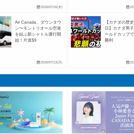
2026/07/16(木)
20
Air Canada、ダウンタウ
【カナダの歴史
ン〜モントリオール空港
日】カナダ男子、
を結ぶ新シャトル運行開
ールドカップで
始！片道$9
勝利
2026/07/13(月)
20