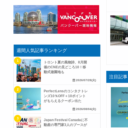
週間人気記事ランキング
トロント夏の風物詩、8月開
催のCNEの見どころ10！移
動式遊園地も
注目記事
2026/07/28(火)
PerfectLensのコンタクトレ
ンズ10％OFF＋10ポイント
がもらえるクーポン出た
2026/08/04(火)
Japan Festival Canadaに不
動産の専門家3人のブースが