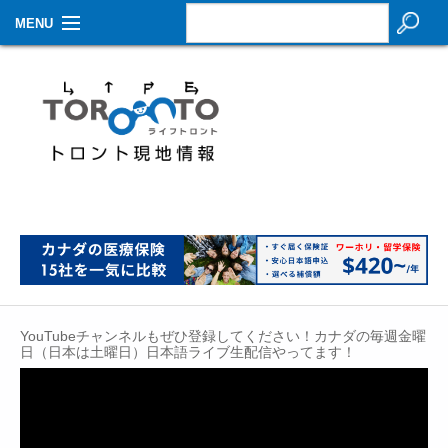
MENU
お知らせ
生活情報
その他
特集
イベントカレンダー
About Us
YouTubeチャンネルもぜひ登録してください！カナダの毎週金曜
Contact
日（日本は土曜日）日本語ライブ生配信やってます！