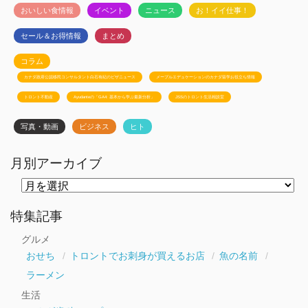
おいしい食情報
イベント
ニュース
お！イイ仕事！
セール＆お得情報
まとめ
コラム
カナダ政府公認移民コンサルタント白石有紀のビザニュース
メープルエデュケーションのカナダ留学お役立ち情報
トロント不動産
Ayudanteの「GA4: 基本から学ぶ最新分析」
JSSのトロント生活相談室
写真・動画
ビジネス
ヒト
月別アーカイブ
月
別
ア
ー
特集記事
カ
イ
グルメ
ブ
おせち
トロントでお刺身が買えるお店
魚の名前
ラーメン
生活