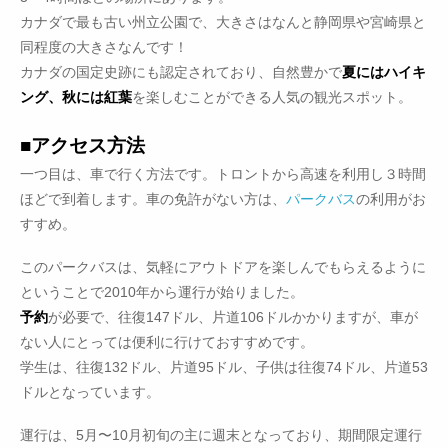
カナダで最も古い州立公園で、大きさはなんと静岡県や宮崎県と
同程度の大きさなんです！
カナダの国定史跡にも認定されており、自然豊かで
夏にはハイキ
ング、秋には紅葉
を楽しむことができる人気の観光スポット。
■アクセス方法
一つ目は、車で行く方法です。トロントから高速を利用し３時間
ほどで到着します。車の免許がない方は、
パークバス
の利用がお
すすめ。
このパークバスは、気軽にアウトドアを楽しんでもらえるように
ということで2010年から運行が始りました。
予約
が必要で、往復147ドル、片道106ドルかかりますが、車が
ない人にとっては便利に行けておすすめです。
学生は、往復132ドル、片道95ドル、子供は往復74ドル、片道53
ドルとなっています。
運行は、5月〜10月初旬の主に週末となっており、期間限定運行