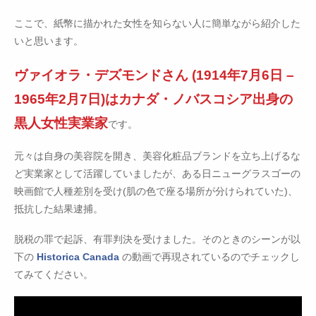
ここで、紙幣に描かれた女性を知らない人に簡単ながら紹介した
いと思います。
ヴァイオラ・デズモンドさん (1914年7月6日 –
1965年2月7日)はカナダ・ノバスコシア出身の
黒人女性実業家
です。
元々は自身の美容院を開き、美容化粧品ブランドを立ち上げるな
ど実業家として活躍していましたが、ある日ニューグラスゴーの
映画館で人種差別を受け(肌の色で座る場所が分けられていた)、
抵抗した結果逮捕。
脱税の罪で起訴、有罪判決を受けました。そのときのシーンが以
下の
Historica Canada
の動画で再現されているのでチェックし
てみてください。