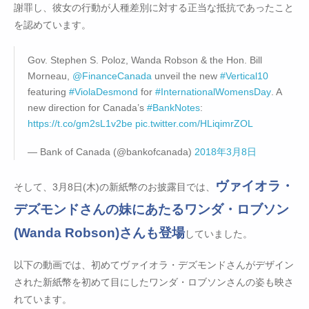
謝罪し、彼女の行動が人種差別に対する正当な抵抗であったこと
を認めています。
Gov. Stephen S. Poloz, Wanda Robson & the Hon. Bill
Morneau,
@FinanceCanada
unveil the new
#Vertical10
featuring
#ViolaDesmond
for
#InternationalWomensDay
. A
new direction for Canada’s
#BankNotes
:
https://t.co/gm2sL1v2be
pic.twitter.com/HLiqimrZOL
— Bank of Canada (@bankofcanada)
2018年3月8日
ヴァイオラ・
そして、3月8日(木)の新紙幣のお披露目では、
デズモンドさんの妹にあたるワンダ・ロブソン
(Wanda Robson)さんも登場
していました。
以下の動画では、初めてヴァイオラ・デズモンドさんがデザイン
された新紙幣を初めて目にしたワンダ・ロブソンさんの姿も映さ
れています。