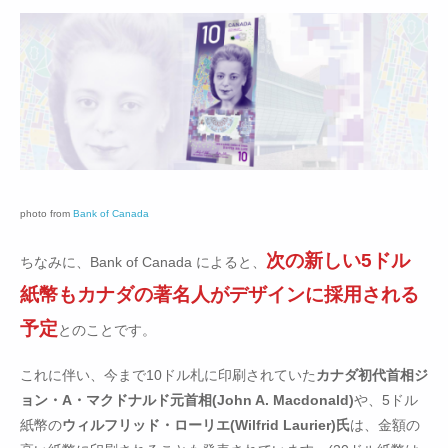
photo from
Bank of Canada
次の新しい5ドル
ちなみに、Bank of Canada によると、
紙幣もカナダの著名人がデザインに採用される
予定
とのことです。
これに伴い、今まで10ドル札に印刷されていた
カナダ初代首相ジ
ョン・A・マクドナルド元首相(John A. Macdonald)
や、5ドル
紙幣の
ウィルフリッド・ローリエ(Wilfrid Laurier)氏
は、金額の