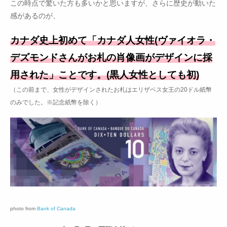
この時点で驚いた方も多いかと思いますが、さらに歴史が動いた
感があるのが、
カナダ史上初めて「カナダ人女性(ヴァイオラ・
デズモンドさんがお札の肖像画がデザインに採
用された」ことです。(黒人女性としても初)
（この前まで、女性がデザインされたお札はエリザベス女王の20ドル紙幣
のみでした。※記念紙幣を除く）
photo from
Bank of Canada