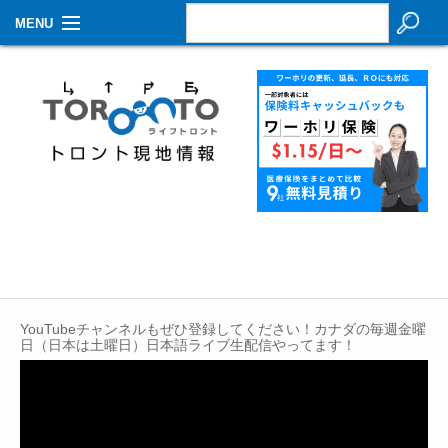
MENU
お知らせ
生活情報
その他
特集
イベントカレンダー
About Us
YouTubeチャンネルもぜひ登録してください！カナダの毎週金曜
Contact
日（日本は土曜日）日本語ライブ生配信やってます！