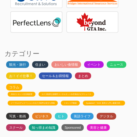
カテゴリー
観光・旅行
住まい
おいしい食情報
イベント
ニュース
お！イイ仕事！
セール＆お得情報
まとめ
コラム
JSSのトロント生活相談室
カナダ政府公認移民コンサルタント白石有紀のビザニュース
メープルエデュケーションのカナダ留学お役立ち情報
トロント不動産
Ayudanteの「GA4: 基本から学ぶ最新分析」
写真・動画
ビジネス
ヒト
英語ライフ
デジタル
スクール
知っ得まめ知識
Sponsored
美容と健康