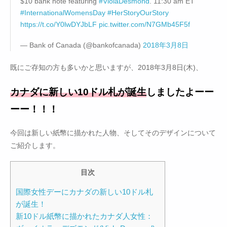
$10 bank note featuring
#ViolaDesmond
. 11:30 am ET
#InternationalWomensDay
#HerStoryOurStory
https://t.co/Y0lwDYJbLF
pic.twitter.com/N7GMb45F5f
— Bank of Canada (@bankofcanada)
2018年3月8日
既にご存知の方も多いかと思いますが、2018年3月8日(木)、
カナダに新しい10ドル札が誕生
しましたよーー
ーー！！！
今回は新しい紙幣に描かれた人物、そしてそのデザインについて
ご紹介します。
目次
国際女性デーにカナダの新しい10ドル札
が誕生！
新10ドル紙幣に描かれたカナダ人女性：