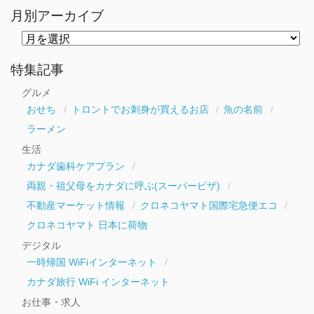
月別アーカイブ
月
別
ア
ー
特集記事
カ
イ
グルメ
ブ
おせち
トロントでお刺身が買えるお店
魚の名前
ラーメン
生活
カナダ歯科ケアプラン
両親・祖父母をカナダに呼ぶ(スーパービザ)
不動産マーケット情報
クロネコヤマト国際宅急便エコ
クロネコヤマト 日本に荷物
デジタル
一時帰国 WiFiインターネット
カナダ旅行 WiFi インターネット
お仕事・求人