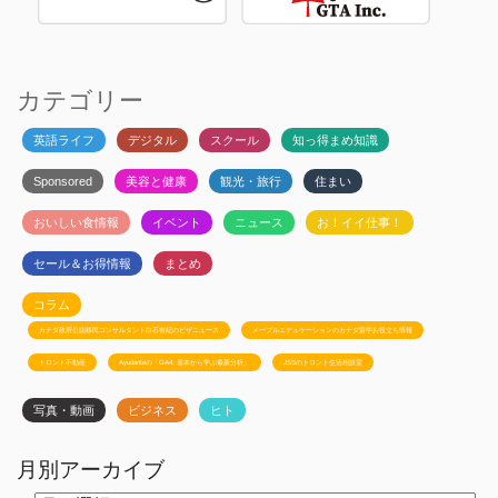
カテゴリー
英語ライフ
デジタル
スクール
知っ得まめ知識
Sponsored
美容と健康
観光・旅行
住まい
おいしい食情報
イベント
ニュース
お！イイ仕事！
セール＆お得情報
まとめ
コラム
カナダ政府公認移民コンサルタント白石有紀のビザニュース
メープルエデュケーションのカナダ留学お役立ち情報
トロント不動産
Ayudanteの「GA4: 基本から学ぶ最新分析」
JSSのトロント生活相談室
写真・動画
ビジネス
ヒト
月別アーカイブ