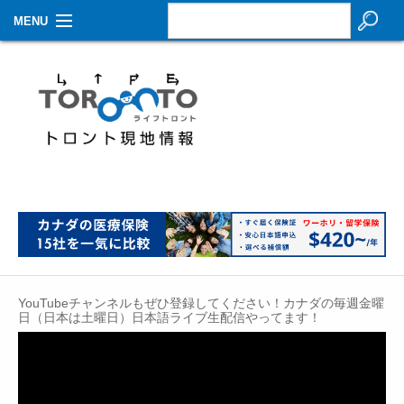
MENU
お知らせ
生活情報
その他
特集
イベントカレンダー
About Us
YouTubeチャンネルもぜひ登録してください！カナダの毎週金曜
Contact
日（日本は土曜日）日本語ライブ生配信やってます！