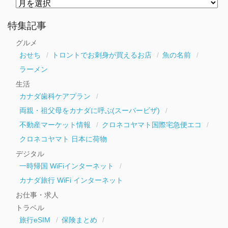
月
別
ア
ー
特集記事
カ
イ
グルメ
ブ
おせち
トロントでお刺身が買えるお店
魚の名前
ラーメン
生活
カナダ歯科ケアプラン
両親・祖父母をカナダに呼ぶ(スーパービザ)
不動産マーケット情報
クロネコヤマト国際宅急便エコ
クロネコヤマト 日本に荷物
デジタル
一時帰国 WiFiインターネット
カナダ旅行 WiFi インターネット
お仕事・求人
トラベル
旅行eSIM
保険まとめ