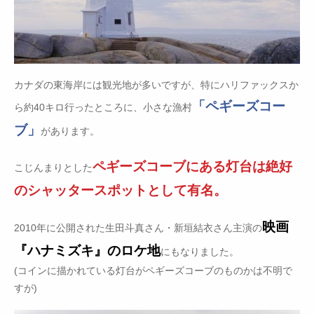
カナダの東海岸には観光地が多いですが、特にハリファックスか
「ペギーズコー
ら約40キロ行ったところに、小さな漁村
ブ」
があります。
ペギーズコーブにある灯台は絶好
こじんまりとした
のシャッタースポットとして有名。
映画
2010年に公開された生田斗真さん・新垣結衣さん主演の
『ハナミズキ』のロケ地
にもなりました。
(コインに描かれている灯台がペギーズコーブのものかは不明で
すが)