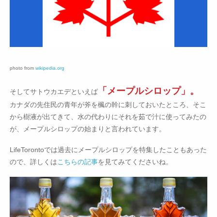
photo from
wikipedia.org
「メープルシロップ」。
そしてサトウカエデといえば
カナダの先住民の青年が斧を楓の幹に刺しておいたところ、そこ
から樹液が出てきて、水の代わりにそれを茹で汁に使ってみたの
が、メープルシロップの始まりと言われています。
LifeTorontoでは過去にメープルシロップを特集したこともあった
ので、詳しくは
こちらの記事
を見てみてくださいね。