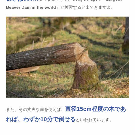
Beaver Dam in the world」
と検索すると出てきますよ。
直径15cm程度の木であ
また、その丈夫な歯を使えば、
れば、わずか10分で倒せる
といわれています。