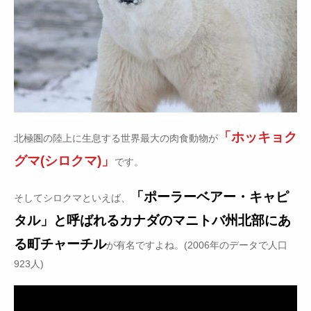
「ホッキョク
北極圏の陸上に生息する世界最大の肉食動物が
グマ(シロクマ)」
です。
「ポーラーベアー・キャピ
そしてシロクマといえば、
タル」と呼ばれるカナダのマニトバ州北部にあ
る町チャーチル
が有名ですよね。(2006年のデータで人口
923人)