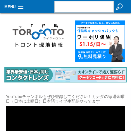
MENU
お知らせ
生活情報
その他
特集
イベントカレンダー
About Us
YouTubeチャンネルもぜひ登録してください！カナダの毎週金曜
Contact
日（日本は土曜日）日本語ライブ生配信やってます！