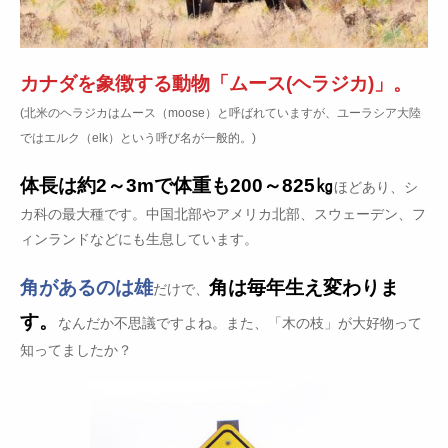
カナダを象徴する動物「ムース(ヘラジカ)」。
(北米のヘラジカはムース（moose）と呼ばれていますが、ユーラシア大陸
ではエルク（elk）という呼び名が一般的。)
体長は約2～3mで体重も200～825㎏
ほどあり、シ
カ科の最大種です。中国北部やアメリカ北部、スウェーデン、フ
ィンランドなどにも生息しています。
角があるのは雄
角は毎年生え変わりま
だけで、
す。
なんだか不思議ですよね。また、「木の枝」が大好物って
知ってましたか？