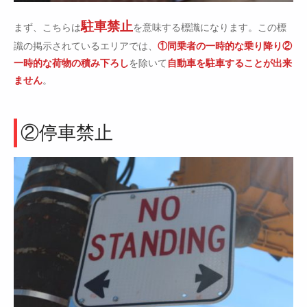
駐車禁止
まず、こちらは
を意味する標識になります。この標
識の掲示されているエリアでは、
①同乗者の一時的な乗り降り②
一時的な荷物の積み下ろし
を除いて
自動車を駐車することが出来
ません
。
②停車禁止