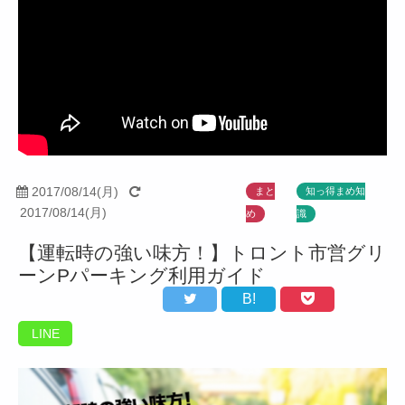
2017/08/14(月)
まと
知っ得まめ知
2017/08/14(月)
め
識
【運転時の強い味方！】トロント市営グリ
ーンPパーキング利用ガイド
B!
LINE