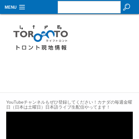
MENU
お知らせ
生活情報
その他
特集
イベントカレンダー
About Us
YouTubeチャンネルもぜひ登録してください！カナダの毎週金曜
Contact
日（日本は土曜日）日本語ライブ生配信やってます！