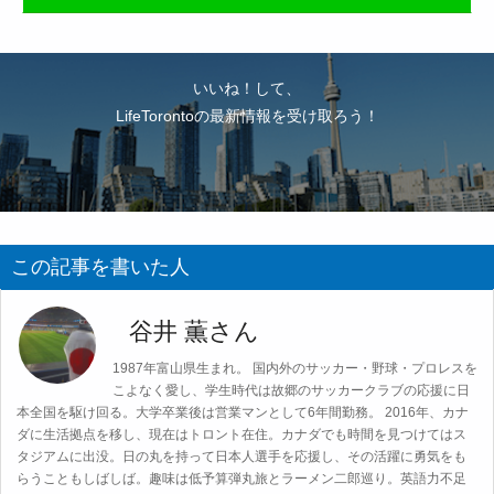
いいね！して、
LifeTorontoの最新情報を受け取ろう！
この記事を書いた人
谷井 薫さん
1987年富山県生まれ。 国内外のサッカー・野球・プロレスを
こよなく愛し、学生時代は故郷のサッカークラブの応援に日
本全国を駆け回る。大学卒業後は営業マンとして6年間勤務。 2016年、カナ
ダに生活拠点を移し、現在はトロント在住。カナダでも時間を見つけてはス
タジアムに出没。日の丸を持って日本人選手を応援し、その活躍に勇気をも
らうこともしばしば。趣味は低予算弾丸旅とラーメン二郎巡り。英語力不足