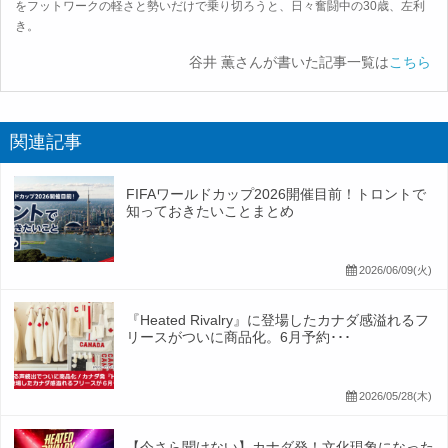
をフットワークの軽さと勢いだけで乗り切ろうと、日々奮闘中の30歳、左利
き。
谷井 薫さんが書いた記事一覧は
こちら
関連記事
FIFAワールドカップ2026開催目前！トロントで
知っておきたいことまとめ
2026/06/09(火)
『Heated Rivalry』に登場したカナダ感溢れるフ
リースがついに商品化。6月予約･･･
2026/05/28(木)
【今さら聞けない】カナダ発！文化現象になった