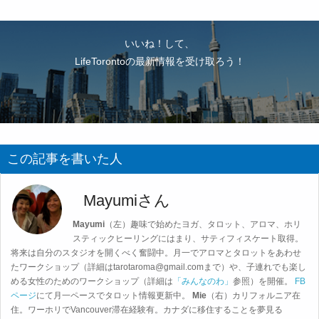
いいね！して、
LifeTorontoの最新情報を受け取ろう！
この記事を書いた人
Mayumiさん
Mayumi
（左）趣味で始めたヨガ、タロット、アロマ、ホリ
スティックヒーリングにはまり、サティフィスケート取得。
将来は自分のスタジオを開くべく奮闘中。月一でアロマとタロットをあわせ
たワークショップ（詳細は
tarotaroma@gmail.com
まで）や、子連れでも楽し
める女性のためのワークショップ（詳細は
「みんなのわ」
参照）を開催。
FB
ページ
にて月一ペースでタロット情報更新中。
Mie
（右）カリフォルニア在
住。ワーホリでVancouver滞在経験有。カナダに移住することを夢見る