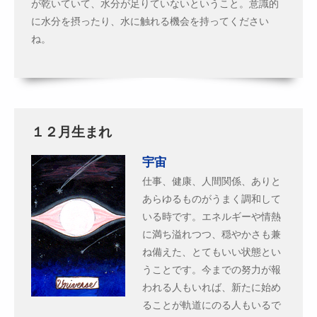
が乾いていて、水分が足りていないということ。意識的
に水分を摂ったり、水に触れる機会を持ってください
ね。
１２月生まれ
宇宙
仕事、健康、人間関係、ありと
あらゆるものがうまく調和して
いる時です。エネルギーや情熱
に満ち溢れつつ、穏やかさも兼
ね備えた、とてもいい状態とい
うことです。今までの努力が報
われる人もいれば、新たに始め
ることが軌道にのる人もいるで