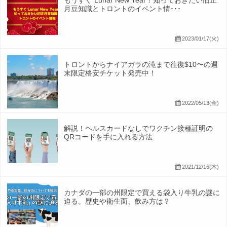
もうすぐ Lunar New Year！知っておきたい旧正
月豆知識とトロントのイベント情･･･
2023/01/17(火)
トロントからナイアガラの滝まで往復$10〜の週
末限定格安チケット発売中！
2022/05/13(金)
解説！ヘルスカードなしでワクチン接種証明の
QRコードを手に入れる方法
2021/12/16(木)
カナダの一部の州限定で買える袋入り牛乳の謎に
迫る。歴史や衛生面、飲み方は？