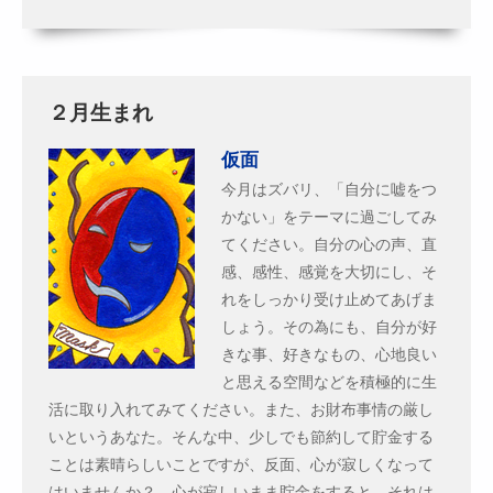
２月生まれ
仮面
今月はズバリ、「自分に嘘をつ
かない」をテーマに過ごしてみ
てください。自分の心の声、直
感、感性、感覚を大切にし、そ
れをしっかり受け止めてあげま
しょう。その為にも、自分が好
きな事、好きなもの、心地良い
と思える空間などを積極的に生
活に取り入れてみてください。また、お財布事情の厳し
いというあなた。そんな中、少しでも節約して貯金する
ことは素晴らしいことですが、反面、心が寂しくなって
はいませんか？ 心が寂しいまま貯金をすると、それは