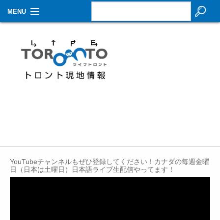
MENU
お知らせ
生活情報
その他
特集
イベントカレンダー
About Us
YouTubeチャンネルもぜひ登録してください！カナダの毎週金曜
Contact
日（日本は土曜日）日本語ライブ生配信やってます！