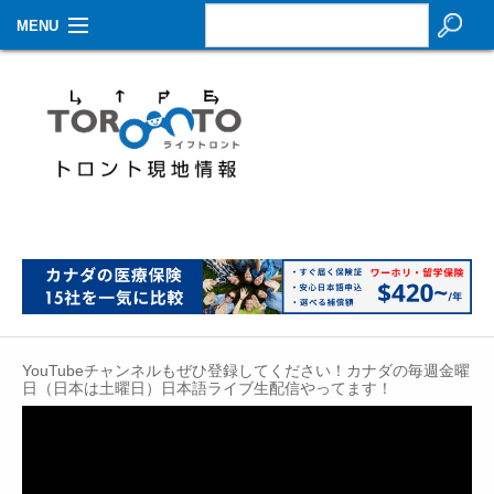
MENU
お知らせ
生活情報
その他
特集
イベントカレンダー
About Us
YouTubeチャンネルもぜひ登録してください！カナダの毎週金曜
Contact
日（日本は土曜日）日本語ライブ生配信やってます！