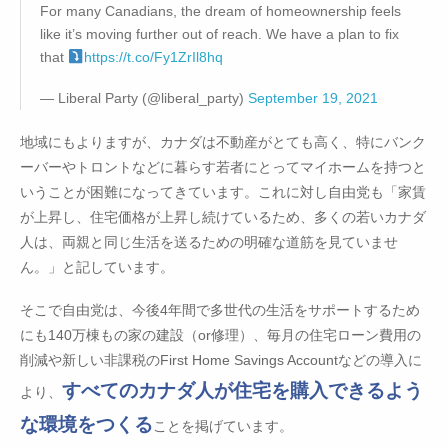
For many Canadians, the dream of homeownership feels
like it’s moving further out of reach. We have a plan to fix
that
https://t.co/Fy1ZrIl8hq
— Liberal Party (@liberal_party)
September 19, 2021
地域にもよりますが、カナダは不動産がとても高く、特にバンク
ーバーやトロントなどに暮らす若者にとってマイホームを持つと
いうことが困難になってきています。これに対し自由党も「家賃
が上昇し、住宅価格が上昇し続けているため、多くの若いカナダ
人は、両親と同じ生活を送るための明確な道筋を見ていませ
ん。」と記しています。
そこで自由党は、今後4年間で多世代の生活をサポートするため
にも140万棟もの家の建設（or修理）、毎月の住宅ローン費用の
削減や新しい非課税のFirst Home Savings Accountなどの導入に
すべてのカナダ人が住宅を購入できるよう
より、
な環境をつくる
ことを掲げています。