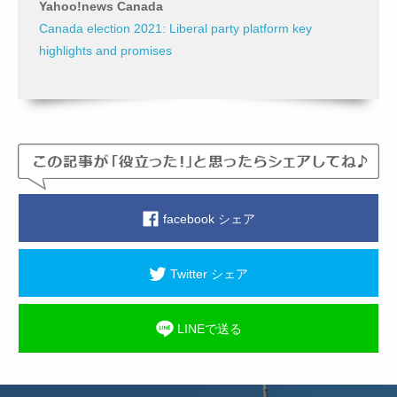
Yahoo!news Canada
Canada election 2021: Liberal party platform key
highlights and promises
facebook シェア
Twitter シェア
LINEで送る