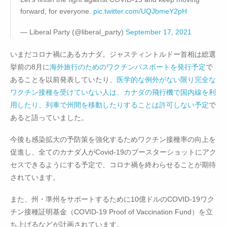
forward, for everyone.
pic.twitter.com/UQJbmeY2pH
— Liberal Party (@liberal_party)
September 17, 2021
いまだコロナ禍にあるカナダ。ジャスティントルドー首相は総選
挙前の8月に
海外旅行のためのワクチンパスポートを発行予定
で
あることを以前発表していたり、
医学的な例外がない限り完全な
ワクチン接種を受けていない人は、カナダの飛行機で国内線を利
用したり、列車で州間を移動したりすることは許可しない予定
で
あると語っていました。
今後も感染拡大の予防策を強化するためワクチン接種率の向上を
促進し、全てのカナダ人がCovid-19のブースターショットにアク
セスできるようにする予定で、コロナ禍を終わらせることが期待
されています。
また、州・準州をサポートするために10億ドルのCOVID-19ワク
チン接種証明基金（COVID-19 Proof of Vaccination Fund）を立
ち上げるなどが計画されています。