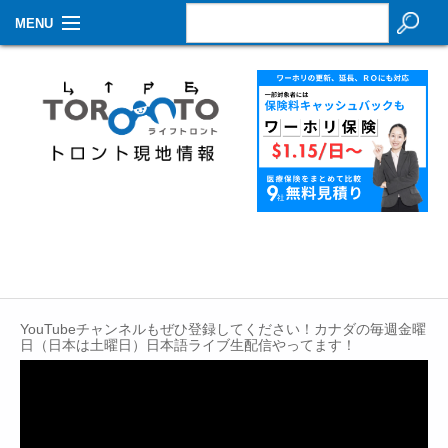
MENU
お知らせ
生活情報
その他
特集
イベントカレンダー
About Us
YouTubeチャンネルもぜひ登録してください！カナダの毎週金曜
Contact
日（日本は土曜日）日本語ライブ生配信やってます！