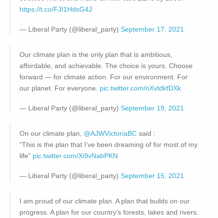
https://t.co/FJI1HdsG4J
— Liberal Party (@liberal_party)
September 17, 2021
Our climate plan is the only plan that is ambitious,
affordable, and achievable. The choice is yours. Choose
forward — for climate action. For our environment. For
our planet. For everyone.
pic.twitter.com/nXvtdkfDXk
— Liberal Party (@liberal_party)
September 19, 2021
On our climate plan,
@AJWVictoriaBC
said :
“This is the plan that I’ve been dreaming of for most of my
life”
pic.twitter.com/Xi9vNabPKN
— Liberal Party (@liberal_party)
September 15, 2021
I am proud of our climate plan. A plan that builds on our
progress. A plan for our country’s forests, lakes and rivers.