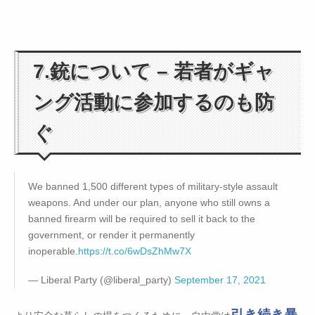
7.銃について – 若者がギャ
ング活動に参加するのも防
ぐ
We banned 1,500 different types of military-style assault
weapons. And under our plan, anyone who still owns a
banned firearm will be required to sell it back to the
government, or render it permanently
inoperable.
https://t.co/6wDsZhMw7X
— Liberal Party (@liberal_party)
September 17, 2021
引き続き暴