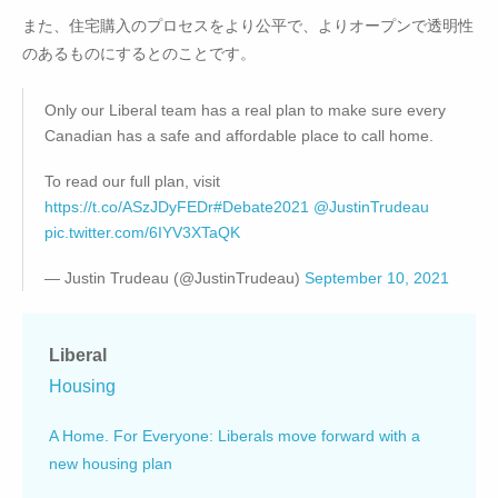
また、住宅購入のプロセスをより公平で、よりオープンで透明性
のあるものにするとのことです。
Only our Liberal team has a real plan to make sure every
Canadian has a safe and affordable place to call home.
To read our full plan, visit
https://t.co/ASzJDyFEDr
#Debate2021
@JustinTrudeau
pic.twitter.com/6IYV3XTaQK
— Justin Trudeau (@JustinTrudeau)
September 10, 2021
Liberal
Housing
A Home. For Everyone: Liberals move forward with a
new housing plan