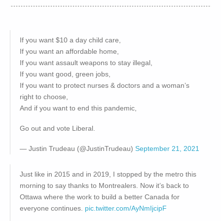
If you want $10 a day child care,
If you want an affordable home,
If you want assault weapons to stay illegal,
If you want good, green jobs,
If you want to protect nurses & doctors and a woman’s
right to choose,
And if you want to end this pandemic,
Go out and vote Liberal.
— Justin Trudeau (@JustinTrudeau)
September 21, 2021
Just like in 2015 and in 2019, I stopped by the metro this
morning to say thanks to Montrealers. Now it’s back to
Ottawa where the work to build a better Canada for
everyone continues.
pic.twitter.com/AyNmIjcipF