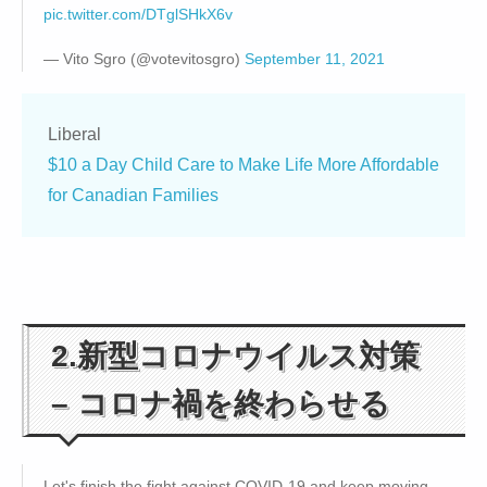
pic.twitter.com/DTglSHkX6v
— Vito Sgro (@votevitosgro)
September 11, 2021
Liberal
$10 a Day Child Care to Make Life More Affordable
for Canadian Families
2.新型コロナウイルス対策
– コロナ禍を終わらせる
Let's finish the fight against COVID-19 and keep moving