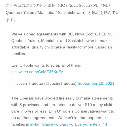
こちらは既に8つの州と準州（BC / Nova Scotia / PEI / NL /
Quebec / Yukon / Manitoba / Saskatchewan）と協定を結んでい
ます。
We’ve signed agreements with BC, Nova Scotia, PEI, NL,
Quebec, Yukon, Manitoba, and Saskatchewan to make
affordable, quality child care a reality for more Canadian
families.
Erin O’Toole wants to scrap all of them.
pic.twitter.com/GcMZ35KuZy
— Justin Trudeau (@JustinTrudeau)
September 19, 2021
The Liberals have worked tirelessly to make agreements
with 8 provinces and territories to deliver $10 a day child
care in 5 yrs or less. Erin O'Toole's Conservatives want to
rip up these agreements. We can't let that happen to
families in
#FlamGlan
.
#ForwardForEveryone
#elxn44