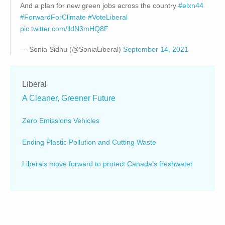
And a plan for new green jobs across the country
#elxn44
#ForwardForClimate
#VoteLiberal
pic.twitter.com/lldN3mHQ8F
— Sonia Sidhu (@SoniaLiberal)
September 14, 2021
Liberal
A Cleaner, Greener Future
Zero Emissions Vehicles
Ending Plastic Pollution and Cutting Waste
Liberals move forward to protect Canada’s freshwater