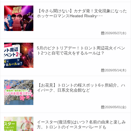
【今さら聞けない】カナダ発！文化現象になった
ホッケーロマンスHeated Rivalry･･･
2026/05/27(水)
5月のビクトリアデー！トロント周辺花火イベン
ト2つと自宅で花火をするルールは？
2026/05/14(木)
【お花見】トロントの桜スポット6ヶ所紹介。ハ
イパーク、日系文化会館など
2026/05/01(金)
イースター(復活祭)はいつ？名前の由来と楽しみ
方。トロントのイースターパレードも