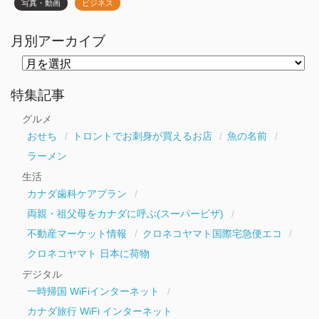
写真・動画
ビジネス
月別アーカイブ
月
別
ア
ー
特集記事
カ
イ
グルメ
ブ
おせち
トロントでお刺身が買えるお店
魚の名前
ラーメン
生活
カナダ歯科ケアプラン
両親・祖父母をカナダに呼ぶ(スーパービザ)
不動産マーケット情報
クロネコヤマト国際宅急便エコ
クロネコヤマト 日本に荷物
デジタル
一時帰国 WiFiインターネット
カナダ旅行 WiFi インターネット