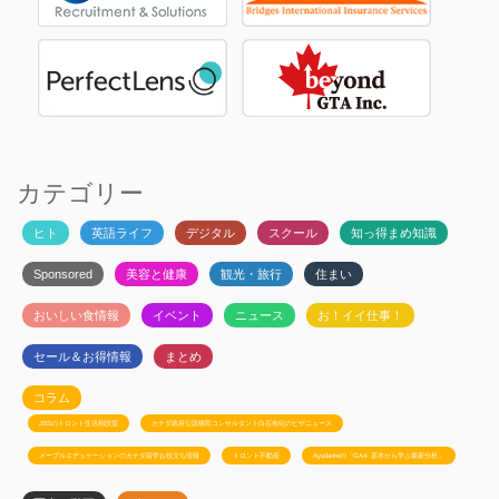
カテゴリー
ヒト
英語ライフ
デジタル
スクール
知っ得まめ知識
Sponsored
美容と健康
観光・旅行
住まい
おいしい食情報
イベント
ニュース
お！イイ仕事！
セール＆お得情報
まとめ
コラム
JSSのトロント生活相談室
カナダ政府公認移民コンサルタント白石有紀のビザニュース
メープルエデュケーションのカナダ留学お役立ち情報
トロント不動産
Ayudanteの「GA4: 基本から学ぶ最新分析」