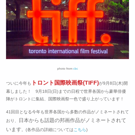
photo from
cbc
トロント国際映画祭(TIFF)
ついに今年も
が9月8日(木)開
幕しました！ 9月18日(日)までの日程で世界各国から豪華俳優
陣がトロントに集結、国際映画祭一色で盛り上がっています！
41回目となる今年も世界各国から多数の作品がノミネートされて
日本からも話題の邦画作品がノミネートされて
おり、
います
。(各作品の詳細については
こちら
)