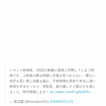
トロント映画祭。2回目の観劇に観客と同期してしまう映
画です。上映後の舞台挨拶に言葉が見つからない。暖かい
拍手を貰い更に涙腺も緩む。手前味噌を承知で本当に凄い
映画を作るやっちゃ、李監督。彼の優しさと暖かさを感じ
ました。明日帰国します！
pic.twitter.com/F1gAkDFfLc
— 渡辺謙 (@harryken311)
2016年9月11日