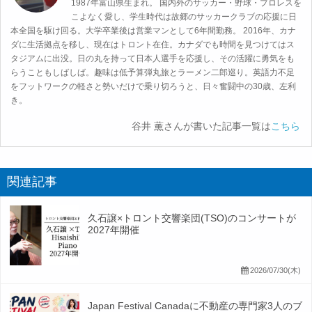
1987年富山県生まれ。 国内外のサッカー・野球・プロレスを
こよなく愛し、学生時代は故郷のサッカークラブの応援に日
本全国を駆け回る。大学卒業後は営業マンとして6年間勤務。 2016年、カナ
ダに生活拠点を移し、現在はトロント在住。カナダでも時間を見つけてはス
タジアムに出没。日の丸を持って日本人選手を応援し、その活躍に勇気をも
らうこともしばしば。趣味は低予算弾丸旅とラーメン二郎巡り。英語力不足
をフットワークの軽さと勢いだけで乗り切ろうと、日々奮闘中の30歳、左利
き。
谷井 薫さんが書いた記事一覧は
こちら
関連記事
久石譲×トロント交響楽団(TSO)のコンサートが
2027年開催
2026/07/30(木)
Japan Festival Canadaに不動産の専門家3人のブ