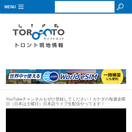
MENU
お知らせ
生活情報
その他
特集
イベントカレンダー
About Us
YouTubeチャンネルもぜひ登録してください！カナダの毎週金曜
Contact
日（日本は土曜日）日本語ライブ生配信やってます！