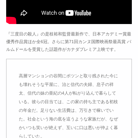
『三度目の殺人』の是枝裕和監督最新作で、日本アカデミー賞最
優秀作品賞ほか全6冠。さらに第71回カンヌ国際映画祭最高賞 パ
ルムドールを受賞した話題作がカナダプレミア上映です。
高層マンションの谷間にポツンと取り残された今に
も壊れそうな平屋に、治と信代の夫婦、息子の祥
太、信代の妹の亜紀の4人が転がり込んで暮らして
いる。彼らの目当ては、この家の持ち主である初枝
の年金だ。足りない生活費は、万引きで稼いでい
た。社会という海の底を這うような家族だが、なぜ
かいつも笑いが絶えず、互いに口は悪いが仲よく暮
らしていた。