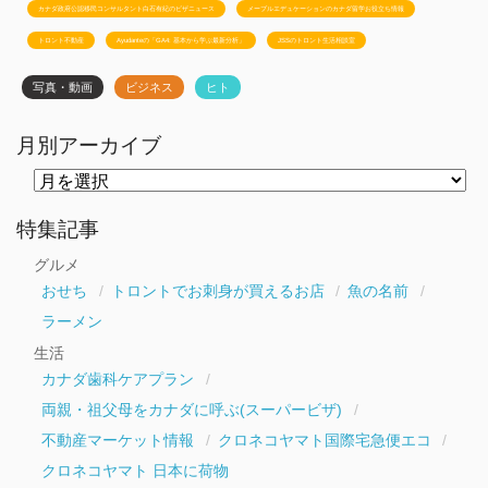
カナダ政府公認移民コンサルタント白石有紀のビザニュース
メープルエデュケーションのカナダ留学お役立ち情報
トロント不動産
Ayudanteの「GA4: 基本から学ぶ最新分析」
JSSのトロント生活相談室
写真・動画
ビジネス
ヒト
月別アーカイブ
月
別
ア
ー
特集記事
カ
イ
グルメ
ブ
おせち
トロントでお刺身が買えるお店
魚の名前
ラーメン
生活
カナダ歯科ケアプラン
両親・祖父母をカナダに呼ぶ(スーパービザ)
不動産マーケット情報
クロネコヤマト国際宅急便エコ
クロネコヤマト 日本に荷物