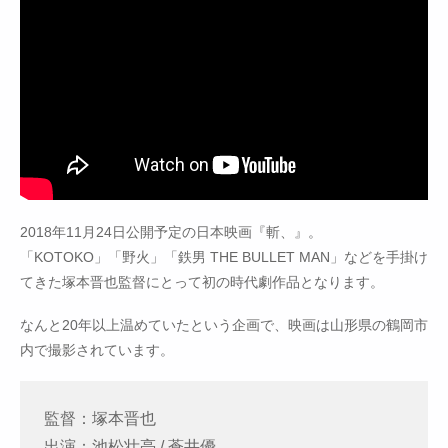
2018年11月24日公開予定の日本映画『斬、』。
「KOTOKO」「野火」「鉄男 THE BULLET MAN」などを手掛け
てきた塚本晋也監督にとって初の時代劇作品となります。
なんと20年以上温めていたという企画で、映画は山形県の鶴岡市
内で撮影されています。
監督：塚本晋也
出演：池松壮亮 / 蒼井優