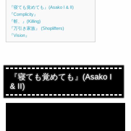
『寝ても覚めても』(Asako I & II)
『Complicity』
『斬、』(Killing)
『万引き家族』 (Shoplifters)
『Vision』
『寝ても覚めても』(Asako I
& II)