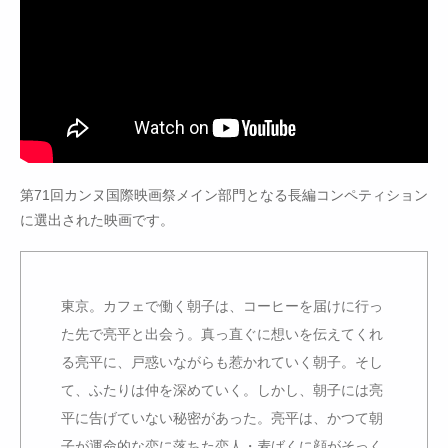
第71回カンヌ国際映画祭メイン部門となる長編コンペティション
に選出された映画です。
東京。カフェで働く朝子は、コーヒーを届けに行っ
た先で亮平と出会う。真っ直ぐに想いを伝えてくれ
る亮平に、戸惑いながらも惹かれていく朝子。そし
て、ふたりは仲を深めていく。しかし、朝子には亮
平に告げていない秘密があった。亮平は、かつて朝
子が運命的な恋に落ちた恋人・麦ばくに顔がそっく