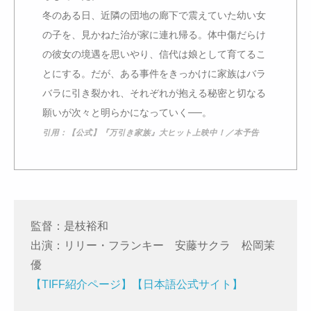
冬のある日、近隣の団地の廊下で震えていた幼い女
の子を、見かねた治が家に連れ帰る。体中傷だらけ
の彼女の境遇を思いやり、信代は娘として育てるこ
とにする。だが、ある事件をきっかけに家族はバラ
バラに引き裂かれ、それぞれが抱える秘密と切なる
願いが次々と明らかになっていく──。
引用：【公式】『万引き家族』大ヒット上映中！／本予告
監督：是枝裕和
出演：リリー・フランキー 安藤サクラ 松岡茉
優
【TIFF紹介ページ】
【日本語公式サイト】