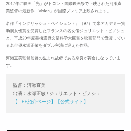
2017年に映画「光」がトロント国際映画祭で上映された河瀨直
美監督の最新作「Vision」が国際プレミア上映されます。
名作『イングリッシュ・ペイシェント』（97）で米アカデミー賞
助演女優賞を受賞したフランスの名女優ジュリエット・ビノシュ
と、平成29年度芸術選奨文部科学大臣賞を映画部門で受賞してい
る名俳優永瀬正敏をダブル主演に迎えた作品。
河瀨直美監督監督の生まれ故郷である奈良が舞台になっていま
す。
監督：河瀨直美
出演：永瀬正敏 / ジュリエット・ビノシュ
【TIFF紹介ページ】
【公式サイト】