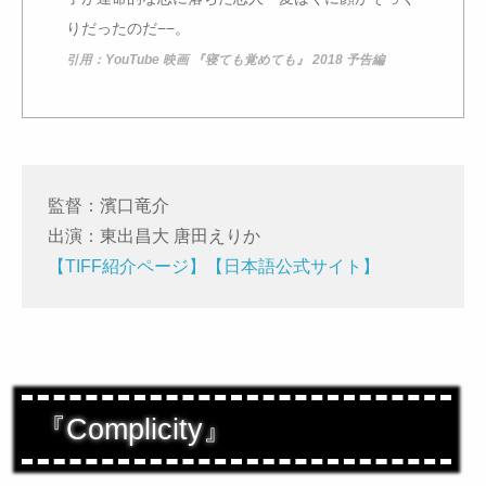
りだったのだ−−。
引用：YouTube 映画 『寝ても覚めても』 2018 予告編
監督：濱口竜介
出演：東出昌大 唐田えりか
【TIFF紹介ページ】
【日本語公式サイト】
『Complicity』