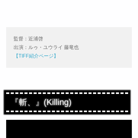
監督：近浦啓
出演：ルゥ・ユウライ 藤竜也
【TIFF紹介ページ】
『斬、』(Killing)