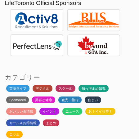
LifeToronto Official Sponsors
カテゴリー
英語ライフ
デジタル
スクール
知っ得まめ知識
Sponsored
美容と健康
観光・旅行
住まい
おいしい食情報
イベント
ニュース
お！イイ仕事！
セール＆お得情報
まとめ
コラム