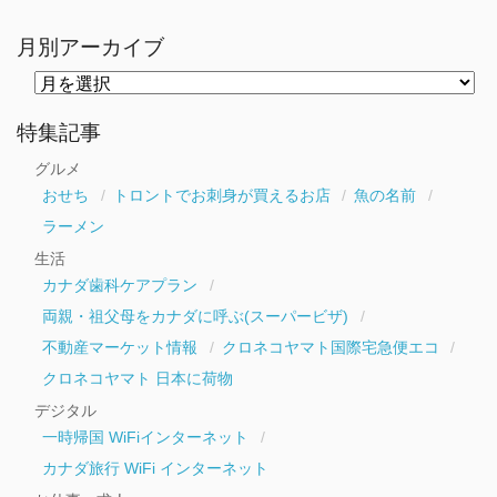
月別アーカイブ
月
別
ア
ー
特集記事
カ
イ
グルメ
ブ
おせち
トロントでお刺身が買えるお店
魚の名前
ラーメン
生活
カナダ歯科ケアプラン
両親・祖父母をカナダに呼ぶ(スーパービザ)
不動産マーケット情報
クロネコヤマト国際宅急便エコ
クロネコヤマト 日本に荷物
デジタル
一時帰国 WiFiインターネット
カナダ旅行 WiFi インターネット