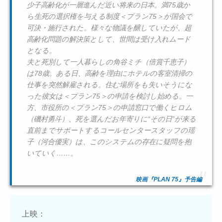
少子高齢化が一層進んだ近い将来の日本。満75歳か
ら生死の選択権を与える制度＜プラン75＞が国会で
可決・施行された。様々な物議を醸していたが、超
高齢化問題の解決策として、世間は受け入れムード
となる。
夫と死別して一人暮らしの角谷ミチ（倍賞千恵子）
は78歳。ある日、高齢を理由にホテルの客室清掃の
仕事を突然解雇される。住む場所をも失いそうにな
った彼女は＜プラン75＞の申請を検討し始める。一
方、市役所の＜プラン75＞の申請窓口で働くヒロム
（磯村勇斗）、死を選んだお年寄りに“その日”が来る
直前までサポートするコールセンタースタッフの瑶
子（河合優実）は、このシステムの存在に疑問を抱
いていく……。
映画『PLAN 75』予告編
上映：