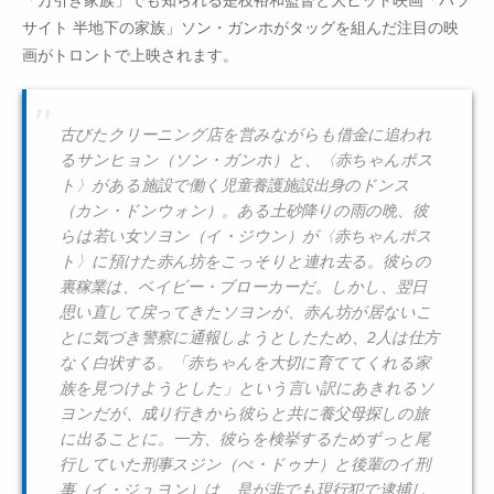
「万引き家族」でも知られる是枝裕和監督と大ヒット映画「パラ
サイト 半地下の家族」ソン・ガンホがタッグを組んだ注目の映
画がトロントで上映されます。
古びたクリーニング店を営みながらも借金に追われ
るサンヒョン（ソン・ガンホ）と、〈赤ちゃんポス
ト〉がある施設で働く児童養護施設出身のドンス
（カン・ドンウォン）。ある土砂降りの雨の晩、彼
らは若い女ソヨン（イ・ジウン）が〈赤ちゃんポス
ト〉に預けた赤ん坊をこっそりと連れ去る。彼らの
裏稼業は、ベイビー・ブローカーだ。しかし、翌日
思い直して戻ってきたソヨンが、赤ん坊が居ないこ
とに気づき警察に通報しようとしたため、2人は仕方
なく白状する。「赤ちゃんを大切に育ててくれる家
族を見つけようとした」という言い訳にあきれるソ
ヨンだが、成り行きから彼らと共に養父母探しの旅
に出ることに。一方、彼らを検挙するためずっと尾
行していた刑事スジン（ぺ・ドゥナ）と後輩のイ刑
事（イ・ジュヨン）は、是が非でも現行犯で逮捕し