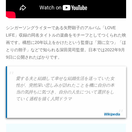
シンガーソングライターである矢野顕子のアルバム「LOVE
LIFE」収録の同名タイトルの楽曲をモチーフとしてつくられた映
画です。構想に20年以上をかけたという監督は「淵に立つ」「ほ
とりの朔子」などで知られる深田晃司監督。日本では2022年9月
9日に公開されたばかりです。
愛する夫と結婚して幸せな結婚生活を送っていた女
性が、突然深い悲しみが訪れたことを機に自分の本
当の気持ちに気づき、自分の人生について選択をし
ていく過程を描く人間ドラマ
Wikipedia