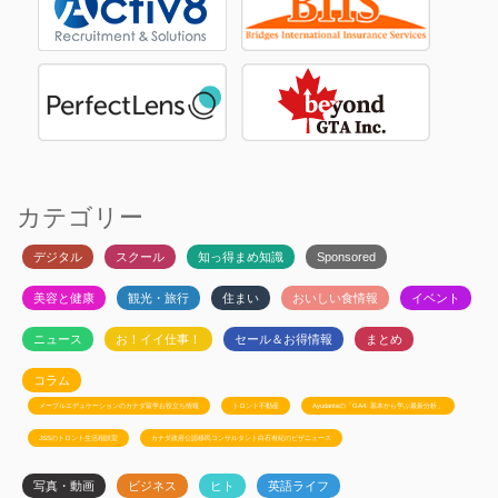
カテゴリー
デジタル
スクール
知っ得まめ知識
Sponsored
美容と健康
観光・旅行
住まい
おいしい食情報
イベント
ニュース
お！イイ仕事！
セール＆お得情報
まとめ
コラム
メープルエデュケーションのカナダ留学お役立ち情報
トロント不動産
Ayudanteの「GA4: 基本から学ぶ最新分析」
JSSのトロント生活相談室
カナダ政府公認移民コンサルタント白石有紀のビザニュース
写真・動画
ビジネス
ヒト
英語ライフ