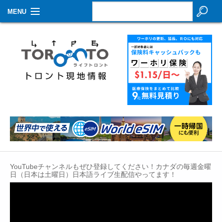
MENU
お知らせ
生活情報
その他
特集
イベントカレンダー
About Us
YouTubeチャンネルもぜひ登録してください！カナダの毎週金曜
Contact
日（日本は土曜日）日本語ライブ生配信やってます！