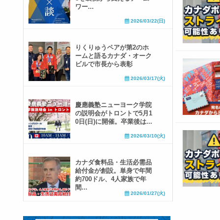
ワー...
2026/03/22(日)
りくりゅうペアが第2のホ
ームと語るカナダ・オーク
ビルで市長から表彰
2026/03/17(火)
慶應義塾ニューヨーク学院
の説明会がトロントで5月1
0日(日)に開催。卒業後は...
2026/03/10(火)
カナダ食料品・生活必需品
給付金が創設。単身で年間
約700ドル、4人家族で年
間...
2026/01/27(火)