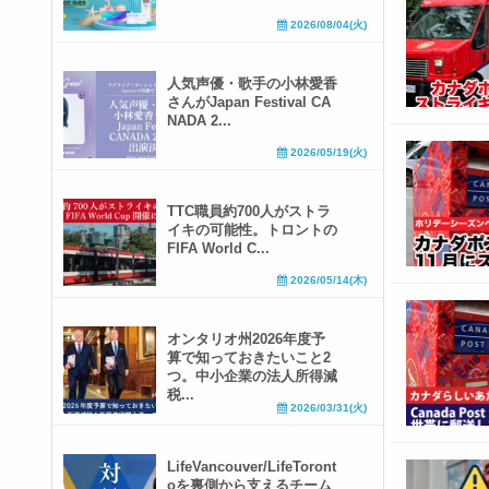
2026/08/04(火)
人気声優・歌手の小林愛香
さんがJapan Festival CA
NADA 2...
2026/05/19(火)
TTC職員約700人がストラ
イキの可能性。トロントの
FIFA World C...
2026/05/14(木)
オンタリオ州2026年度予
算で知っておきたいこと2
つ。中小企業の法人所得減
税...
2026/03/31(火)
LifeVancouver/LifeToront
oを裏側から支えるチーム