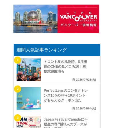
週間人気記事ランキング
トロント夏の風物詩、8月開
催のCNEの見どころ10！移
動式遊園地も
2026/07/28(火)
PerfectLensのコンタクトレ
ンズ10％OFF＋10ポイント
がもらえるクーポン出た
2026/08/04(火)
Japan Festival Canadaに不
動産の専門家3人のブースが