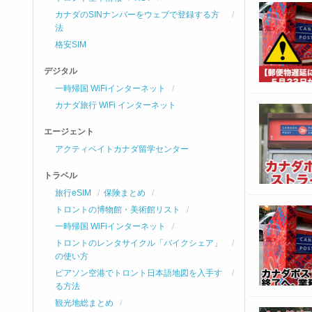
カナダのSINナンバーをウェブで登録する方
法
格安SIM
デジタル
一時帰国 WiFiインターネット
カナダ旅行 WiFi インターネット
エージェント
アクティベイトカナダ留学センター
トラベル
旅行eSIM
保険まとめ
トロントの博物館・美術館リスト
一時帰国 WiFiインターネット
トロントのレンタサイクル「バイクシェア」
の使い方
ピアソン空港でトロント日本語地図を入手す
る方法
観光地総まとめ