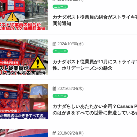
ニュース
カナダポスト従業員の組合がストライキ実
間前通知
2024/10/30(水)
ニュース
カナダポスト従業員が11月にストライキ
性。ホリデーシーズンの懸念
2021/03/04(木)
ニュース
カナダらしいあたたかい企画？Canada P
のはがきをすべての世帯に郵送している
2018/09/24(月)