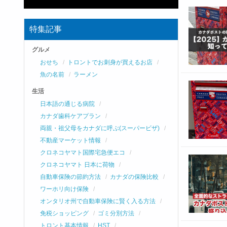
特集記事
グルメ
おせち
トロントでお刺身が買えるお店
魚の名前
ラーメン
生活
日本語の通じる病院
カナダ歯科ケアプラン
両親・祖父母をカナダに呼ぶ(スーパービザ)
不動産マーケット情報
クロネコヤマト国際宅急便エコ
クロネコヤマト 日本に荷物
自動車保険の節約方法
カナダの保険比較
ワーホリ向け保険
オンタリオ州で自動車保険に賢く入る方法
免税ショッピング
ゴミ分別方法
トロント基本情報
HST