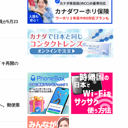
が5月23
イキ再開の
へ。郵便業