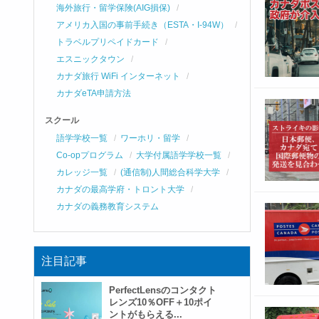
海外旅行・留学保険(AIG損保)
アメリカ入国の事前手続き（ESTA・I-94W）
トラベルプリペイドカード
エスニックタウン
カナダ旅行 WiFi インターネット
カナダeTA申請方法
スクール
語学学校一覧
ワーホリ・留学
Co-opプログラム
大学付属語学学校一覧
カレッジ一覧
(通信制)人間総合科学大学
カナダの最高学府・トロント大学
カナダの義務教育システム
注目記事
PerfectLensのコンタクト
レンズ10％OFF＋10ポイ
ントがもらえる...