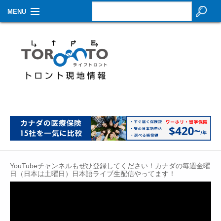
MENU
お知らせ
生活情報
その他
特集
イベントカレンダー
About Us
YouTubeチャンネルもぜひ登録してください！カナダの毎週金曜
Contact
日（日本は土曜日）日本語ライブ生配信やってます！