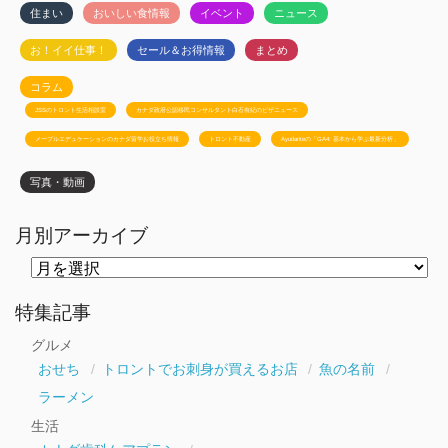
住まい
おいしい食情報
イベント
ニュース
お！イイ仕事！
セール＆お得情報
まとめ
コラム
JSSのトロント生活相談室
カナダ政府公認移民コンサルタント白石有紀のビザニュース
メープルエデュケーションのカナダ留学お役立ち情報
トロント不動産
Ayudanteの「GA4: 基本から学ぶ最新分析」
写真・動画
月別アーカイブ
月
別
ア
ー
特集記事
カ
イ
グルメ
ブ
おせち
トロントでお刺身が買えるお店
魚の名前
ラーメン
生活