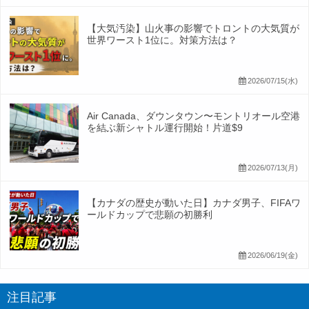
【大気汚染】山火事の影響でトロントの大気質が
世界ワースト1位に。対策方法は？
2026/07/15(水)
Air Canada、ダウンタウン〜モントリオール空港
を結ぶ新シャトル運行開始！片道$9
2026/07/13(月)
【カナダの歴史が動いた日】カナダ男子、FIFAワ
ールドカップで悲願の初勝利
2026/06/19(金)
注目記事