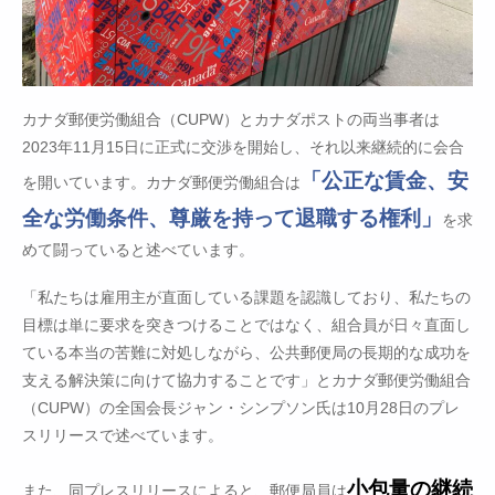
カナダ郵便労働組合（CUPW）とカナダポストの両当事者は
2023年11月15日に正式に交渉を開始し、それ以来継続的に会合
「公正な賃金、安
を開いています。カナダ郵便労働組合は
全な労働条件、尊厳を持って退職する権利」
を求
めて闘っていると述べています。
「私たちは雇用主が直面している課題を認識しており、私たちの
目標は単に要求を突きつけることではなく、組合員が日々直面し
ている本当の苦難に対処しながら、公共郵便局の長期的な成功を
支える解決策に向けて協力することです」とカナダ郵便労働組合
（CUPW）の全国会長ジャン・シンプソン氏は10月28日のプレ
スリリースで述べています。
小包量の継続
また、同プレスリリースによると、郵便局員は