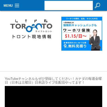
MENU
お知らせ
生活情報
その他
特集
イベントカレンダー
About Us
YouTubeチャンネルもぜひ登録してください！カナダの毎週金曜
Contact
日（日本は土曜日）日本語ライブ生配信やってます！