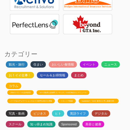
カテゴリー
観光・旅行
住まい
おいしい食情報
イベント
ニュース
お！イイ仕事！
セール＆お得情報
まとめ
コラム
JSSのトロント生活相談室
カナダ政府公認移民コンサルタント白石有紀のビザニュース
メープルエデュケーションのカナダ留学お役立ち情報
トロント不動産
Ayudanteの「GA4: 基本から学ぶ最新分析」
写真・動画
ビジネス
ヒト
英語ライフ
デジタル
スクール
知っ得まめ知識
Sponsored
美容と健康