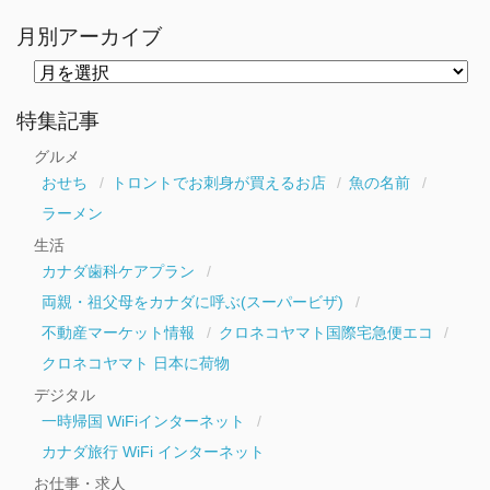
月別アーカイブ
月
別
ア
ー
特集記事
カ
イ
グルメ
ブ
おせち
トロントでお刺身が買えるお店
魚の名前
ラーメン
生活
カナダ歯科ケアプラン
両親・祖父母をカナダに呼ぶ(スーパービザ)
不動産マーケット情報
クロネコヤマト国際宅急便エコ
クロネコヤマト 日本に荷物
デジタル
一時帰国 WiFiインターネット
カナダ旅行 WiFi インターネット
お仕事・求人