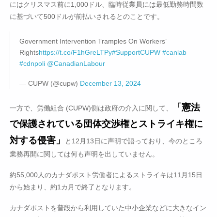
にはクリスマス前に1,000ドル、臨時従業員には最低勤務時間数
に基づいて500ドルが前払いされるとのことです。
Government Intervention Tramples On Workers’
Rights
https://t.co/F1hGreLTPy
#SupportCUPW
#canlab
#cdnpoli
@CanadianLabour
— CUPW (@cupw)
December 13, 2024
「憲法
一方で、労働組合 (CUPW)側は政府の介入に関して、
で保護されている団体交渉権とストライキ権に
対する侵害」
と12月13日に声明で語っており、今のところ
業務再開に関しては何も声明を出していません。
約55,000人のカナダポスト労働者によるストライキは11月15日
から始まり、約1カ月で終了となります。
カナダポストを普段から利用していた中小企業などに大きなイン