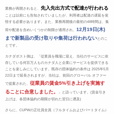
先入先出方式で配達が行われる
業務が再開されると、
ことは以前にも告知されていましたが、利用者は配達の遅延を覚
悟する必要があります。また、業務再開後の最初の48時間は、集
12月19日(木)
荷や配達を含めいくつかの制限が適用され、
まで新製品の受け取りや集荷は行われない
とのこ
とです。
カナダポスト側は、「従業員を職場に迎え、当社のサービスに依
存している何百万人ものカナダ人と企業にサービスを提供できる
ことを楽しみにしています。既存の団体協約の条件は 2025年5月
22日まで延長されますが、当社は、前回のグローバル オファー
従業員の賃金5%引き上げを実施す
で提案された、
ることに合意しました。
」と語っています。(賃金引き
上げは、各団体協約の期限が切れた翌日に遡及)
さらに、CUPWの正社員全員（フルタイムおよびパートタイム）