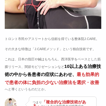
トロント市民やアスリートから信頼を得ている整体院J.CARE。
その大きな特徴は「J.CAREメソッド」という独自技術です。
これは、日本の指圧や鍼はもちろん、西洋医学をベースとした筋
10以上ある治療技
膜リリース、関節モビリゼーションなど
術の中から各患者の症状にあわせ、
最も効果的
で患者の体に負担の少ない治療法を選択・改善
へと導くというものだとか。
「複合的な治療技術があ
つまり
る」