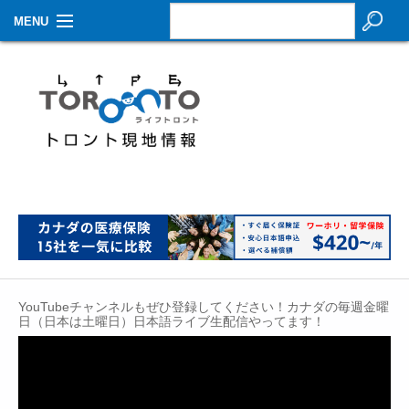
MENU
お知らせ
生活情報
その他
特集
イベントカレンダー
About Us
YouTubeチャンネルもぜひ登録してください！カナダの毎週金曜
Contact
日（日本は土曜日）日本語ライブ生配信やってます！