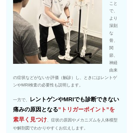
こと
で、
より
深刻
な
骨、
関
節、
神経
由来
の症状などがないか評価（触診）し、ときにはレントゲ
ンやMRI検査の必要性も説明します。
レントゲンやMRIでも診断できない
一方で、
痛みの原因となる
”トリガーポイント”を
素早く見つけ
、症状の原因やメカニズムを人体模型
や解剖図でわかりやすくお伝えします。