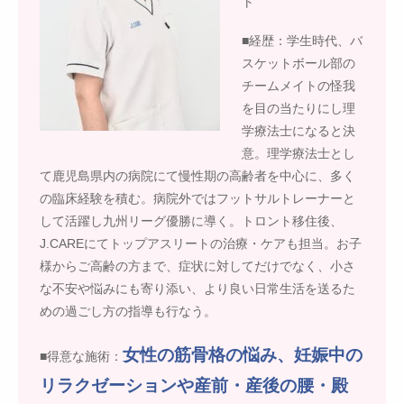
ト
■経歴：学生時代、バ
スケットボール部の
チームメイトの怪我
を目の当たりにし理
学療法士になると決
意。理学療法士とし
て鹿児島県内の病院にて慢性期の高齢者を中心に、多く
の臨床経験を積む。病院外ではフットサルトレーナーと
して活躍し九州リーグ優勝に導く。トロント移住後、
J.CAREにてトップアスリートの治療・ケアも担当。お子
様からご高齢の方まで、症状に対してだけでなく、小さ
な不安や悩みにも寄り添い、より良い日常生活を送るた
めの過ごし方の指導も行なう。
女性の筋骨格の悩み、妊娠中の
■得意な施術：
リラクゼーションや産前・産後の腰・殿