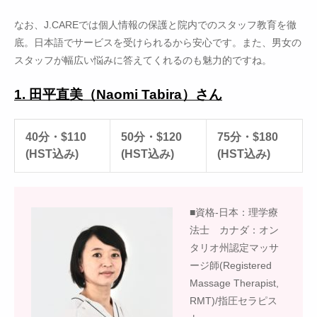
なお、J.CAREでは個人情報の保護と院内でのスタッフ教育を徹
底。日本語でサービスを受けられるから安心です。また、男女の
スタッフが幅広い悩みに答えてくれるのも魅力的ですね。
1. 田平直美（Naomi Tabira）さん
40分・$110
50分・$120
75分・$180
(HST込み)
(HST込み)
(HST込み)
■資格-日本：理学療
法士 カナダ：オン
タリオ州認定マッサ
ージ師(Registered
Massage Therapist,
RMT)/指圧セラピス