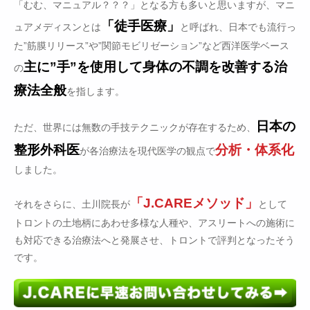
「むむ、マニュアル？？？」となる方も多いと思いますが、マニ
「徒手医療」
ュアメディスンとは
と呼ばれ、日本でも流行っ
た”筋膜リリース”や”関節モビリゼーション”など西洋医学ベース
主に”手”を使用して身体の不調を改善する治
の
療法全般
を指します。
日本の
ただ、世界には無数の手技テクニックが存在するため、
整形外科医
分析・体系化
が各治療法を現代医学の観点で
しました。
「J.CAREメソッド」
それをさらに、土川院長が
として
トロントの土地柄にあわせ多様な人種や、アスリートへの施術に
も対応できる治療法へと発展させ、トロントで評判となったそう
です。