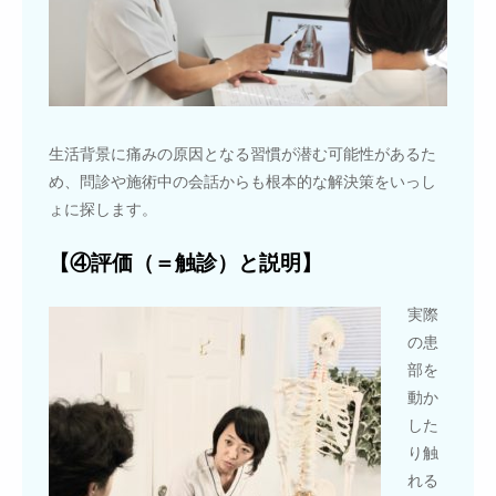
生活背景に痛みの原因となる習慣が潜む可能性があるた
め、問診や施術中の会話からも根本的な解決策をいっし
ょに探します。
【④評価（＝触診）と説明】
実際
の患
部を
動か
した
り触
れる