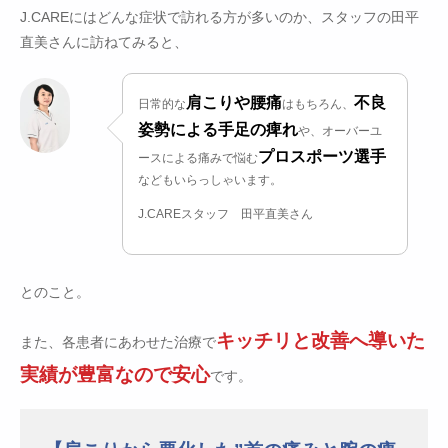
J.CAREにはどんな症状で訪れる方が多いのか、スタッフの田平
直美さんに訪ねてみると、
肩こりや腰痛
不良
日常的な
はもちろん、
姿勢による手足の痺れ
や、オーバーユ
プロスポーツ選手
ースによる痛みで悩む
などもいらっしゃいます。
J.CAREスタッフ 田平直美さん
とのこと。
キッチリと改善へ導いた
また、各患者にあわせた治療で
実績が豊富なので安心
です。