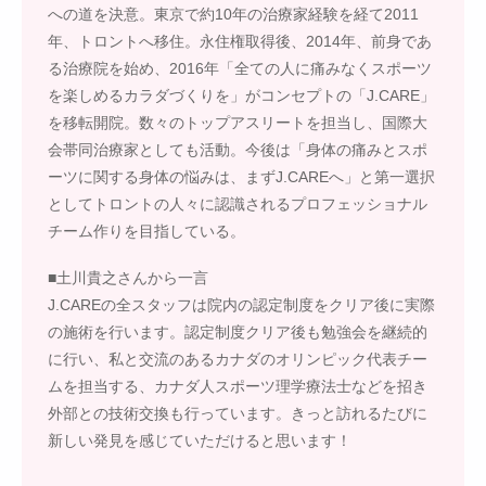
への道を決意。東京で約10年の治療家経験を経て2011
年、トロントへ移住。永住権取得後、2014年、前身であ
る治療院を始め、2016年「全ての人に痛みなくスポーツ
を楽しめるカラダづくりを」がコンセプトの「J.CARE」
を移転開院。数々のトップアスリートを担当し、国際大
会帯同治療家としても活動。今後は「身体の痛みとスポ
ーツに関する身体の悩みは、まずJ.CAREへ」と第一選択
としてトロントの人々に認識されるプロフェッショナル
チーム作りを目指している。
■土川貴之さんから一言
J.CAREの全スタッフは院内の認定制度をクリア後に実際
の施術を行います。認定制度クリア後も勉強会を継続的
に行い、私と交流のあるカナダのオリンピック代表チー
ムを担当する、カナダ人スポーツ理学療法士などを招き
外部との技術交換も行っています。きっと訪れるたびに
新しい発見を感じていただけると思います！