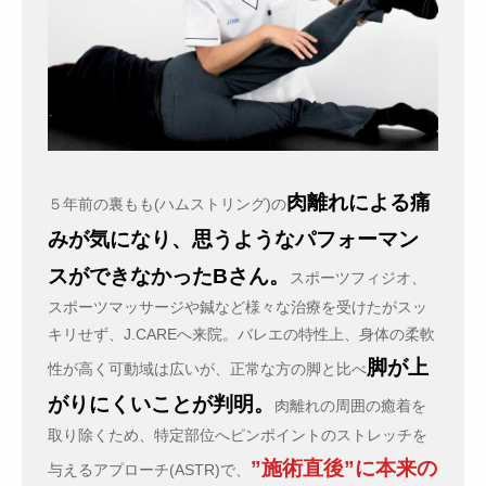
肉離れによる痛
５年前の裏もも(ハムストリング)の
みが気になり、思うようなパフォーマン
スができなかったBさん。
スポーツフィジオ、
スポーツマッサージや鍼など様々な治療を受けたがスッ
キリせず、J.CAREへ来院。バレエの特性上、身体の柔軟
脚が上
性が高く可動域は広いが、正常な方の脚と比べ
がりにくいことが判明。
肉離れの周囲の癒着を
取り除くため、特定部位へピンポイントのストレッチを
”施術直後”に本来の
与えるアプローチ(ASTR)で、