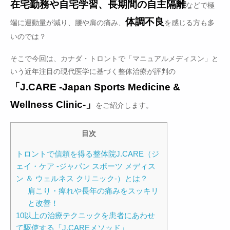
在宅勤務や自宅学習、長期間の自主隔離
などで極
体調不良
端に運動量が減り、腰や肩の痛み、
を感じる方も多
いのでは？
そこで今回は、カナダ・トロントで「マニュアルメディスン」と
いう近年注目の現代医学に基づく整体治療が評判の
「J.CARE -Japan Sports Medicine &
Wellness Clinic-」
をご紹介します。
目次
トロントで信頼を得る整体院J.CARE（ジ
ェイ・ケア -ジャパン スポーツ メディス
ン ＆ ウェルネス クリニック-）とは？
肩こり・痺れや長年の痛みをスッキリ
と改善！
10以上の治療テクニックを患者にあわせ
て駆使する「J.CAREメソッド」