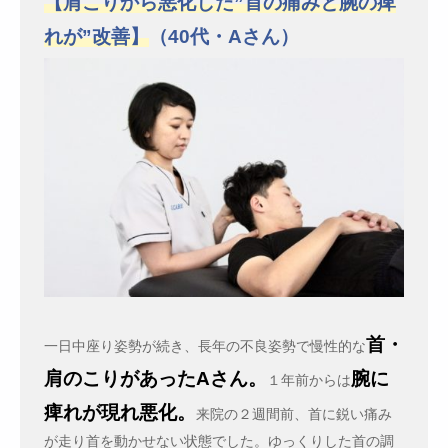
【肩こりから悪化した”首の痛みと腕の痺
れが”改善】
（40代・Aさん）
首・
一日中座り姿勢が続き、長年の不良姿勢で慢性的な
肩のこりがあったAさん。
腕に
１年前からは
痺れが現れ悪化。
来院の２週間前、首に鋭い痛み
が走り首を動かせない状態でした。ゆっくりした首の調