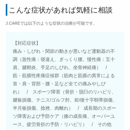
こんな症状があれば気軽に相談
J.CAREでは以下のような症状の治療が可能です。
【対応症状】
痛み・しびれ・関節の動きが悪いなど運動器の不
調（急性痛：寝違え、ぎっくり腰。慢性痛：五十
肩、腱鞘炎、手足のしびれ、坐骨神経痛） /
筋・筋膜性疼痛症候群（筋肉と筋膜の異常による
首・肩・背部・腰・足など全ての痛みやしび
れ） / スポーツ障害（骨折・脱臼のリハビリ、
腱板損傷、テニス/ゴルフ肘、前/後十字靱帯損傷、
半月板損傷、捻挫、肉離れ） / 成長期のスポー
ツ障害および予防ケア（膝の成長痛、オーバーユ
ース、疲労骨折の予防・リハビリ） / その他