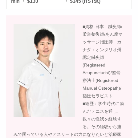
min ・ $130
・ $145 (HST込)
■資格-日本：鍼灸師/
柔道整復師/あん摩マ
ッサージ指圧師 カ
ナダ：オンタリオ州
認定鍼灸師
(Registered
Acupuncturist)/整骨
療法士(Registered
Manual Osteopath)/
指圧セラピスト
■経歴：学生時代に励
んだテニスを通し、
数々の怪我を経験す
る。その経験から痛
みで困っている人やアスリートの力になりたいと治療家