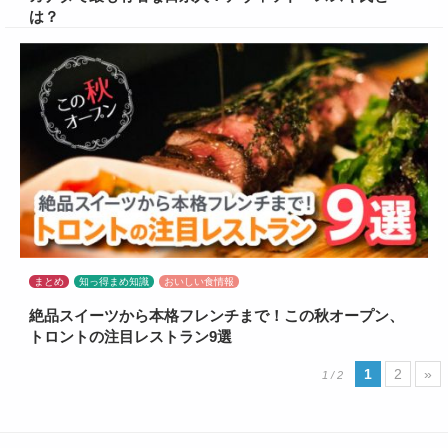
は？
まとめ
知っ得まめ知識
おいしい食情報
絶品スイーツから本格フレンチまで！この秋オープン、
トロントの注目レストラン9選
1
2
»
1 / 2