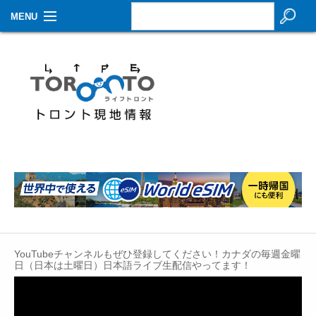
MENU
お知らせ
生活情報
その他
特集
イベントカレンダー
About Us
Contact
YouTubeチャンネルもぜひ登録してください！カナダの毎週金曜
日（日本は土曜日）日本語ライブ生配信やってます！