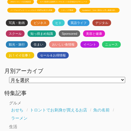
JSSのトロント生活相談室
カナダ政府公認移民コンサルタント白石有紀のビザニュース
メープルエデュケーションのカナダ留学お役立ち情報
トロント不動産
Ayudanteの「GA4: 基本から学ぶ最新分析」
写真・動画
ビジネス
ヒト
英語ライフ
デジタル
スクール
知っ得まめ知識
Sponsored
美容と健康
観光・旅行
住まい
おいしい食情報
イベント
ニュース
お！イイ仕事！
セール＆お得情報
月別アーカイブ
月
別
ア
ー
特集記事
カ
イ
グルメ
ブ
おせち
トロントでお刺身が買えるお店
魚の名前
ラーメン
生活