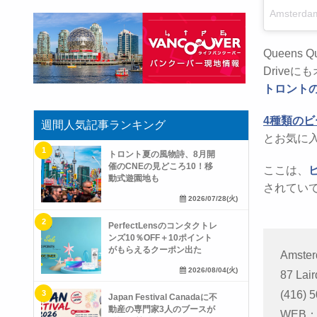
Amsterd
Queens
Driveに
トロント
4種類のビー
週間人気記事ランキング
とお気に
トロント夏の風物詩、8月開
催のCNEの見どころ10！移
ここは、
動式遊園地も
されてい
2026/07/28(火)
PerfectLensのコンタクトレ
ンズ10％OFF＋10ポイント
がもらえるクーポン出た
Amste
2026/08/04(火)
87 Lair
(416) 
Japan Festival Canadaに不
動産の専門家3人のブースが
WEB