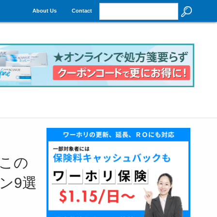
About Us
Contact
この
ン9選