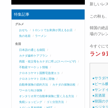
新しいレ
特集記事
この秋も
グルメ
韓国の絶
おせち
トロントでお刺身が買えるお店
場のフレ
魚の名前
ラーメン
生活
今すぐに
日本語の通じる病院
ラン９
カナダ歯科ケアプラン
両親・祖父母をカナダに呼ぶ(スーパービザ)
不動産マーケット情報
クロネコヤマト国際宅急便エコ
●サラダ/
クロネコヤマト 日本に荷物
●ビール醸造
自動車保険の節約方法
カナダの保険比較
●サンドイッ
ワーホリ向け保険
●居酒屋 Ka
オンタリオ州で自動車保険に賢く入る方法
●韓国のデ
免税ショッピング
ゴミ分別方法
●ベジタリア
トロント基本情報
HST