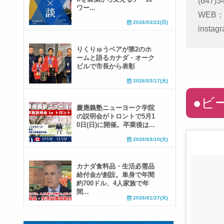
(647)3
ワー...
WEB
2026/03/22(日)
instag
りくりゅうペアが第2のホ
ームと語るカナダ・オーク
ビルで市長から表彰
2026/03/17(火)
●ビー
慶應義塾ニューヨーク学院
の説明会がトロントで5月1
0日(日)に開催。卒業後は...
2026/03/10(火)
カナダ食料品・生活必需品
給付金が創設。単身で年間
約700ドル、4人家族で年
間...
2026/01/27(火)