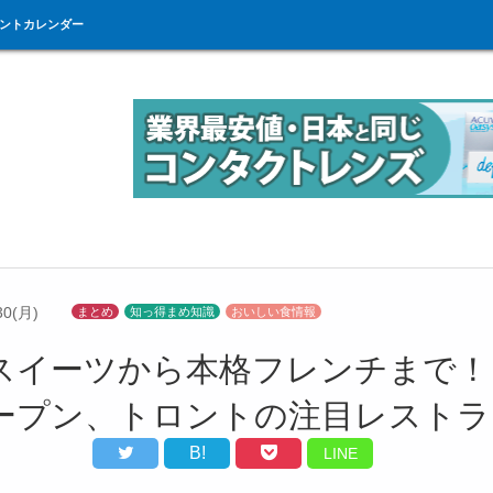
ントカレンダー
30(月)
まとめ
知っ得まめ知識
おいしい食情報
スイーツから本格フレンチまで！
ープン、トロントの注目レストラ
B!
LINE