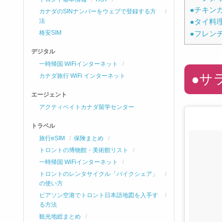
●チキンカツ 
カナダのSINナンバーをウェブで登録する方
●タイ料理 
法
●フレンチビ
格安SIM
デジタル
一時帰国 WiFiインターネット
●サラ
カナダ旅行 WiFi インターネット
エージェント
アクティベイトカナダ留学センター
トラベル
旅行eSIM
保険まとめ
トロントの博物館・美術館リスト
一時帰国 WiFiインターネット
トロントのレンタサイクル「バイクシェア」
の使い方
ピアソン空港でトロント日本語地図を入手す
る方法
観光地総まとめ