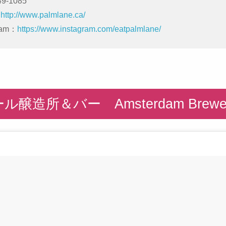
49-1085
：
http://www.palmlane.ca/
ram：
https://www.instagram.com/eatpalmlane/
ル醸造所＆バー Amsterdam Brewe