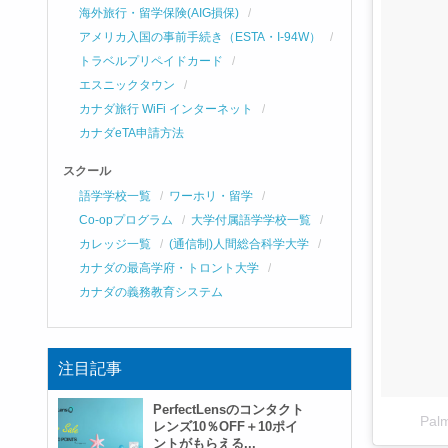
海外旅行・留学保険(AIG損保)
アメリカ入国の事前手続き（ESTA・I-94W）
トラベルプリペイドカード
エスニックタウン
カナダ旅行 WiFi インターネット
カナダeTA申請方法
スクール
語学学校一覧
ワーホリ・留学
Co-opプログラム
大学付属語学学校一覧
カレッジ一覧
(通信制)人間総合科学大学
カナダの最高学府・トロント大学
カナダの義務教育システム
注目記事
PerfectLensのコンタクト
Pa
レンズ10％OFF＋10ポイ
ントがもらえる...