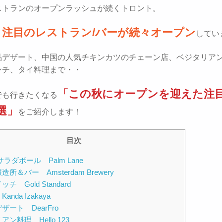
ストランのオープンラッシュが続くトロント。
注目のレストラン/バーが続々オープン
、
してい
品デザート、中国の人気チキンカツのチェーン店、ベジタリア
ンチ、タイ料理まで・・
「この秋にオープンを迎えた注
でも行きたくなる
選」
をご紹介します！
目次
サラダボール Palm Lane
所＆バー Amsterdam Brewery
チ Gold Standard
nda Izakaya
ザート DearFro
ン料理 Hello 123