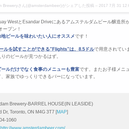
am Breweryさん(@amsterdambeer)がシェアした投稿
–
2017 7月 31 12:0
 Quay WestとEsandar Driveにあるアムステルダムビール醸造所が
もオープン！
の地ビールを味わいたい人にオススメ
です！
ルを試すことができる”Flights”は、8.5ドル
で用意されてい
入りのビールが見つかるはず。
ビールだけでなく食事のメニューも豊富
です。またお子様メニ
て、家族でゆっくりできるバーになっています。
rdam Brewery-BARREL HOUSE(IN LEASIDE)
d Dr, Toronto, ON M4G 3T7 [
MAP
]
504-1060
：
http://www.amsterdambeer.com/