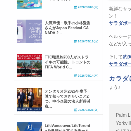
2026/08/04(火)
新鮮なサラダ
ン！
人気声優・歌手の小林愛香
サラダボ
さんがJapan Festival CA
NADA 2...
ヘルシー
2026/05/19(火)
などが入
そして
約
TTC職員約700人がストラ
イキの可能性。トロントの
サラダボ
FIFA World C...
2026/05/14(木)
カラダ
ょう♪
オンタリオ州2026年度予
算で知っておきたいこと2
つ。中小企業の法人所得減
税...
2026/03/31(火)
Palm L
Yorkvil
LifeVancouver/LifeToront
oを裏側から支えるチーム