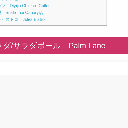
Diyijia Chicken Cutlet
Sukhothai Canary店
ストロ Jules Bistro
ダ/サラダボール Palm Lane