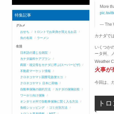
More th
pic.twi
特集記事
— The 
グルメ
おせち
トロントでお刺身が買えるお店
カナダで
魚の名前
ラーメン
生活
いくつか
日本語の通じる病院
ータ州、
カナダ歯科ケアプラン
Weathe
両親・祖父母をカナダに呼ぶ(スーパービザ)
火事が
不動産マーケット情報
クロネコヤマト国際宅急便エコ
今回は、
クロネコヤマト 日本に荷物
自動車保険の節約方法
カナダの保険比較
ワーホリ向け保険
トロ
オンタリオ州で自動車保険に賢く入る方法
免税ショッピング
ゴミ分別方法
トロント基本情報
HST