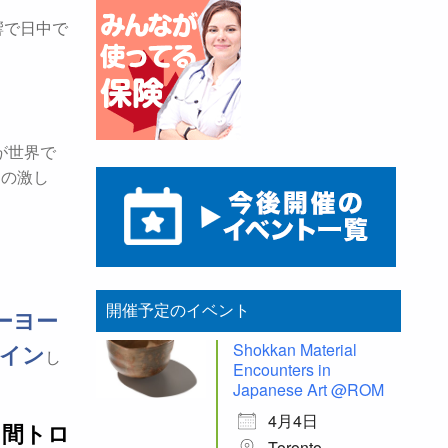
響で日中で
気質が世界で
間の激し
開催予定のイベント
ーヨー
Shokkan Material
イン
し
Encounters in
Japanese Art @ROM
4月4日
日間トロ
Toronto