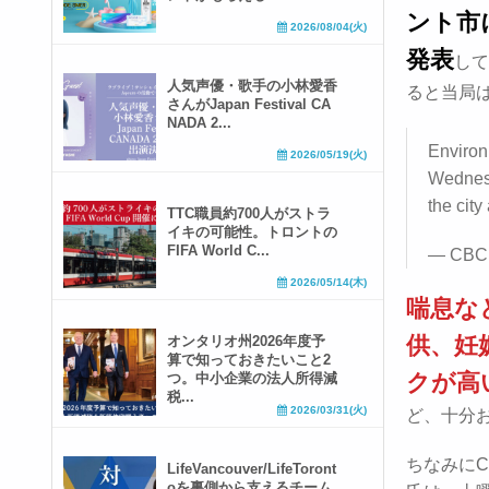
ント市
2026/08/04(火)
発表
して
人気声優・歌手の小林愛香
ると当局
さんがJapan Festival CA
NADA 2...
Environ
2026/05/19(火)
Wednesd
the city
TTC職員約700人がストラ
イキの可能性。トロントの
FIFA World C...
— CBC 
2026/05/14(木)
喘息な
供、妊
オンタリオ州2026年度予
算で知っておきたいこと2
クが高
つ。中小企業の法人所得減
税...
2026/03/31(火)
ど、十分
ちなみに
LifeVancouver/LifeToront
oを裏側から支えるチーム