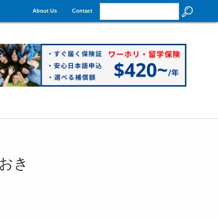
About Us
Contact
おき