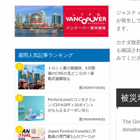
ジャスティ
が発生し
ます。
カナダ政府
も確認さ
週間人気記事ランキング
みてくだ
トロント夏の風物詩、8月開
催のCNEの見どころ10！移
動式遊園地も
2026/07/28(火)
被災
PerfectLensのコンタクトレ
ンズ10％OFF＋10ポイント
がもらえるクーポン出た
2026/08/04(火)
The Gov
donatio
Japan Festival Canadaに不
動産の専門家3人のブースが