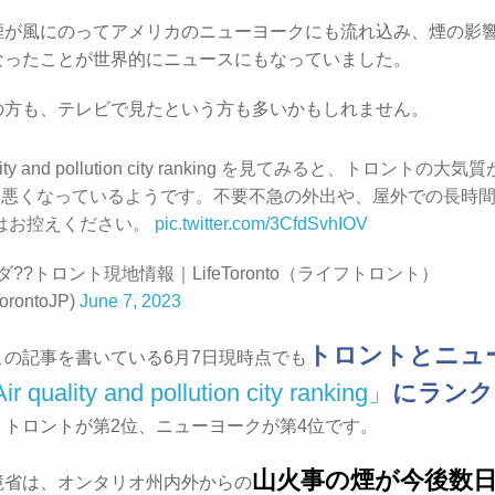
煙が風にのってアメリカのニューヨークにも流れ込み、煙の影
なったことが世界的にニュースにもなっていました。
の方も、テレビで見たという方も多いかもしれません。
uality and pollution city ranking を見てみると、トロントの大
に悪くなっているようです。不要不急の外出や、屋外での長時
はお控えください。
pic.twitter.com/3CfdSvhIOV
ダ??トロント現地情報｜LifeToronto（ライフトロント）
orontoJP)
June 7, 2023
トロントとニュ
この記事を書いている6月7日現時点でも
r quality and pollution city ranking」
にランク
。トロントが第2位、ニューヨークが第4位です。
山火事の煙が今後数
境省は、オンタリオ州内外からの