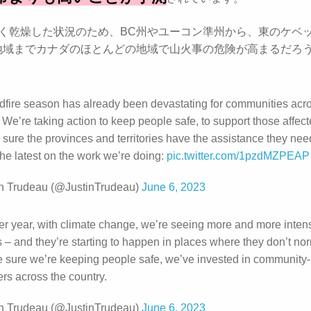
かく乾燥した状況のため、BC州やユーコン準州から、東のケベ
地域までカナダのほとんどの地域で山火事の危険が高まるだろ
ldfire season has already been devastating for communities acr
 We’re taking action to keep people safe, to support those affec
 sure the provinces and territories have the assistance they nee
the latest on the work we’re doing:
pic.twitter.com/1pzdMZPEAP
n Trudeau (@JustinTrudeau)
June 6, 2023
ter year, with climate change, we’re seeing more and more inten
s – and they’re starting to happen in places where they don’t nor
 sure we’re keeping people safe, we’ve invested in community
ters across the country.
n Trudeau (@JustinTrudeau)
June 6, 2023