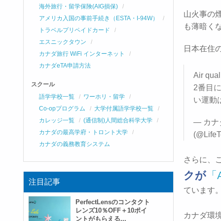
海外旅行・留学保険(AIG損保)
山火事の
アメリカ入国の事前手続き（ESTA・I-94W）
も薄暗く
トラベルプリペイドカード
エスニックタウン
日本在住
カナダ旅行 WiFi インターネット
カナダeTA申請方法
Air q
スクール
2番目
語学学校一覧
ワーホリ・留学
い運動
Co-opプログラム
大学付属語学学校一覧
カレッジ一覧
(通信制)人間総合科学大学
— カナ
カナダの最高学府・トロント大学
(@LifeT
カナダの義務教育システム
さらに、
クが
「Ai
注目記事
ています
PerfectLensのコンタクト
レンズ10％OFF＋10ポイ
カナダ環
ントがもらえる...