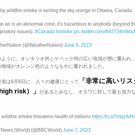
by wildfire smoke is turning the sky orange in Ottawa, Canada.
e air is an abnormal color, it's hazardous to anybody (beyond t
piratory issues).
#Canada
#smoke
pic.twitter.com/INUT34mMaJ
herNation (@WeatherNation)
June 6, 2023
のように、オンタリオ州とケベック州の広い地域が煙に覆われ
の地域がオレンジ色のようなもやに覆われました。
「非常に高いリス
境省は6月6日に、人々の健康にとって
high risk）」
があるとみなし、オタワに対して最も強力
。
wildfire smoke threatens health of millions
https://t.co/YrIqzA4h
News (World) (@BBCWorld)
June 7, 2023