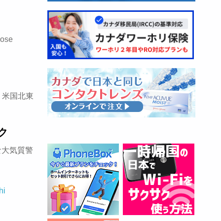
hose
、米国北東
ク
な大気質警
hi