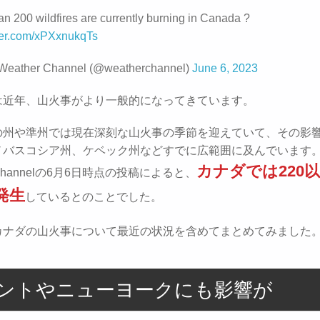
an 200 wildfires are currently burning in Canada ?
tter.com/xPXxnukqTs
Weather Channel (@weatherchannel)
June 6, 2023
は近年、山火事がより一般的になってきています。
の州や準州では現在深刻な山火事の季節を迎えていて、その影
ノバスコシア州、ケベック州などすでに広範囲に及んでいます。
カナダでは220
r Channelの6月6日時点の投稿によると、
発生
しているとのことでした。
カナダの山火事について最近の状況を含めてまとめてみました
ントやニューヨークにも影響が