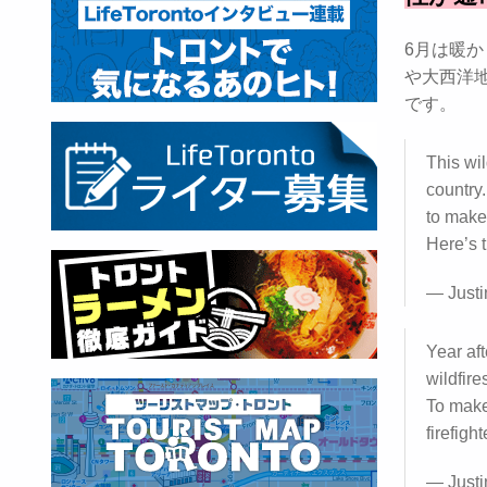
6月は暖
や大西洋
です。
This wi
country.
to make
Here’s 
— Justi
Year af
wildfire
To make
firefigh
— Justi