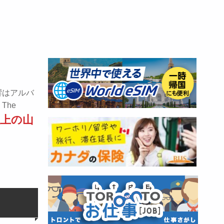
響はアルバ
The
以上の山
。