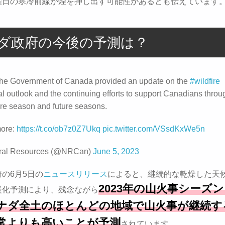
曜日の寒冷前線が煙を押し出す可能性があるとも伝えています
ダ政府の今後の予測は？
the Government of Canada provided an update on the
#wildfire
l outlook and the continuing efforts to support Canadians throug
fire season and future seasons.
more:
https://t.co/ob7z0Z7Ukq
pic.twitter.com/VSsdKxWe5n
ral Resources (@NRCan)
June 5, 2023
の6月5日の
ニュースリリース
によると、継続的な乾燥した天
2023年の山火事シーズ
暖化予測により、残念ながら
ナダ全土のほとんどの地域で山火事が継続す
常よりも高いことが予測
されています。