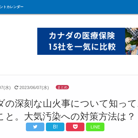
ントカレンダー
07(水)
2023/06/07(水)
まとめ
ダの深刻な山火事について知って
こと。大気汚染への対策方法は？
B!
LINE