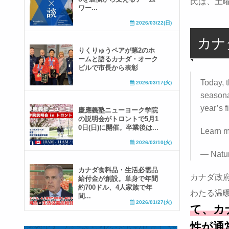
氏は、土
ワー...
2026/03/22(日)
カナ
りくりゅうペアが第2のホ
ームと語るカナダ・オーク
ビルで市長から表彰
Today, 
2026/03/17(火)
seasona
year’s 
慶應義塾ニューヨーク学院
の説明会がトロントで5月1
0日(日)に開催。卒業後は...
Learn 
2026/03/10(火)
— Natu
カナダ食料品・生活必需品
カナダ政府
給付金が創設。単身で年間
約700ドル、4人家族で年
わたる温
間...
2026/01/27(火)
て、カ
性が通