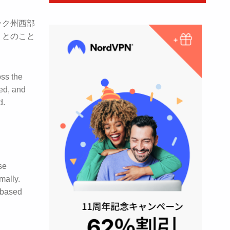
ック州西部
うとのこと
oss the
ted, and
d.
se
mally.
-based