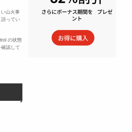
しい山火事
と語ってい
ol の状態
を確認して