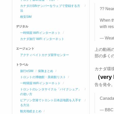
カナダのSINナンバーをウェブで登録する方
?? Near
法
格安SIM
When th
with res
デジタル
一時帰国 WiFiインターネット
— Weat
カナダ旅行 WiFi インターネット
エージェント
上の動画
アクティベイトカナダ留学センター
部の多く
トラベル
カナダ環
旅行eSIM
保険まとめ
（very 
トロントの博物館・美術館リスト
一時帰国 WiFiインターネット
告を発令
トロントのレンタサイクル「バイクシェア」
の使い方
Canada 
ピアソン空港でトロント日本語地図を入手す
る方法
— BBC 
観光地総まとめ